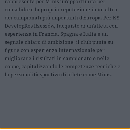
rappresenta per Mims un’opportunità per
consolidare la propria reputazione in un altro
dei campionati più importanti d’Europa. Per KS
DevelopRes Rzeszów, l’acquisto di un’atleta con
esperienza in Francia, Spagna e Italia è un
segnale chiaro di ambizione: il club punta su
figure con esperienza internazionale per
migliorare i risultati in campionato e nelle
coppe, capitalizzando le competenze tecniche e
la personalità sportiva di atlete come Mims.