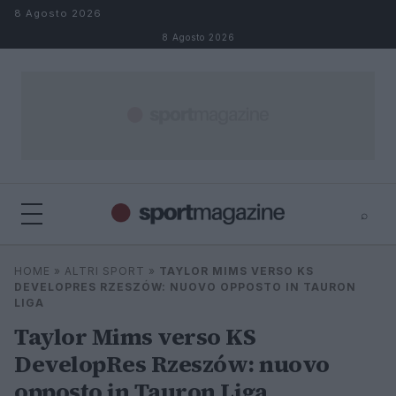
Salta al contenuto
8 Agosto 2026
8 Agosto 2026
⌕
⌕
×
HOME
»
ALTRI SPORT
»
TAYLOR MIMS VERSO KS
Cerca
DEVELOPRES RZESZÓW: NUOVO OPPOSTO IN TAURON
LIGA
Taylor Mims verso KS
DevelopRes Rzeszów: nuovo
opposto in Tauron Liga