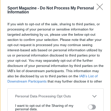
Sport Magazine -
Do Not Process My Personal
Information
If you wish to opt-out of the sale, sharing to third parties, or
processing of your personal or sensitive information for
targeted advertising by us, please use the below opt-out
section to confirm your selection. Please note that after your
opt-out request is processed you may continue seeing
interest-based ads based on personal information utilized by
us or personal information disclosed to third parties prior to
AUTORE
Francesca Lombardi
your opt-out. You may separately opt-out of the further
disclosure of your personal information by third parties on the
Francesca Lombardi, fiorentina, prese appunti
IAB’s list of downstream participants. This information may
tecnici dal primo box di un circuito toscano e
also be disclosed by us to third parties on the
IAB’s List of
da allora firma approfondimenti sui motori. In
Downstream Participants
that may further disclose it to other
redazione sostiene un approccio metodico
third parties.
alle prove su pista, cura il format 'tecnica e
cronaca' e conserva i fogli di appunti del
Please note that this website/app uses one or more Google
Personal Data Processing Opt Outs
debutto tecnico in autodromo.
services and may gather and store information including but
not limited to your visit or usage behaviour. You may click to
I want to opt-out of the Sharing of my
personal data.
grant or deny consent to Google and its third-party tags to