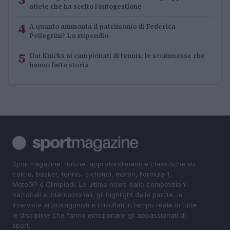
atlete che ha scelto l’autogestione
4
A quanto ammonta il patrimonio di Federica
Pellegrini? Lo stipendio
5
Dai Knicks ai campionati di tennis: le scommesse che
hanno fatto storia
Sportmagazine: notizie, approfondimenti e classifiche su
calcio, basket, tennis, ciclismo, motori, Formula 1,
MotoGP e Olimpiadi. Le ultime news dalle competizioni
nazionali e internazionali, gli highlight delle partite, le
interviste ai protagonisti e i risultati in tempo reale di tutte
le discipline che fanno emozionare gli appassionati di
sport.