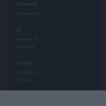
GERMANIA
Investieren24
UK
News Hub UK
Lgbtq News
OLANDA
Investeren 24
NL Newz