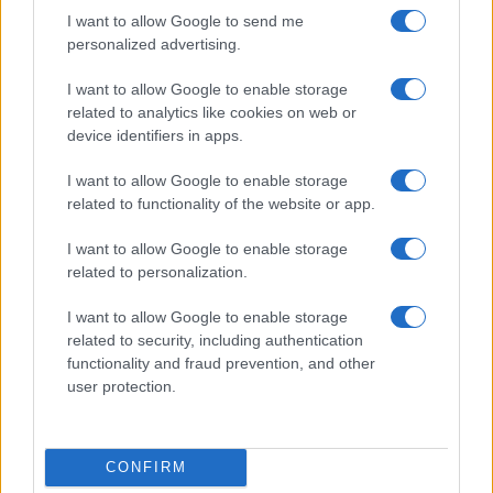
Continua a leggere
I want to allow Google to send me
personalized advertising.
ALTRI SPORT
I want to allow Google to enable storage
related to analytics like cookies on web or
device identifiers in apps.
I want to allow Google to enable storage
related to functionality of the website or app.
I want to allow Google to enable storage
related to personalization.
I want to allow Google to enable storage
related to security, including authentication
functionality and fraud prevention, and other
Controparete nel padel: tecniche e consigli per
user protection.
eseguirla al meglio
Francesca Lombardi · 8 Ago 2026
CONFIRM
ALTRI SPORT