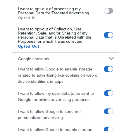
profondità di 1–2 metri mantenendo zero
I want to opt-out of processing my
rotazione. Progressione settimanale consigliata:
Personal Data for Targeted Advertising.
Opted In
3 blocchi da 15 servizi, con 5 riprese video e
autocheck su suono, rotazione, altezza rete.
I want to opt-out of Collection, Use,
Retention, Sale, and/or Sharing of my
Personal Data that Is Unrelated with the
Purposes for which it was collected.
Opted Out
AUTORE
Staff
Google consents
I want to allow Google to enable storage
related to advertising like cookies on web or
device identifiers in apps.
I want to allow my user data to be sent to
Google for online advertising purposes.
I want to allow Google to send me
personalized advertising.
I want to allow Google to enable storage