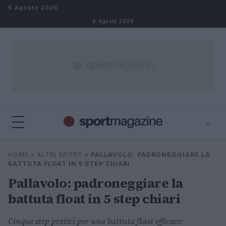
Salta al contenuto
6 Agosto 2026
6 Agosto 2026
⌕
⌕
×
HOME
»
ALTRI SPORT
»
PALLAVOLO: PADRONEGGIARE LA
Cerca
BATTUTA FLOAT IN 5 STEP CHIARI
Pallavolo: padroneggiare la
battuta float in 5 step chiari
Cinque step pratici per una battuta float efficace: