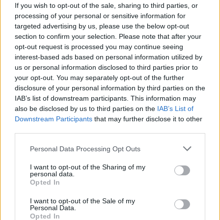
If you wish to opt-out of the sale, sharing to third parties, or
– Palla che muore a metà rete: busto arretrato o
processing of your personal or sensitive information for
lancio troppo alto.
Fix
spalla oltre il piede
targeted advertising by us, please use the below opt-out
anteriore, lancio 20–30 cm, spinta lineare.
section to confirm your selection. Please note that after your
opt-out request is processed you may continue seeing
– Palla alta e lenta: traiettoria a campana.
interest-based ads based on personal information utilized by
Fix
abbassare l’angolo di uscita con avanzamento
us or personal information disclosed to third parties prior to
del tronco, ridurre l’arco del braccio.
your opt-out. You may separately opt-out of the further
disclosure of your personal information by third parties on the
– Irregolarità tra un servizio e l’altro: routine
IAB’s list of downstream participants. This information may
assente.
Fix
sequenza 6 secondi, parola-chiave
also be disclosed by us to third parties on the
IAB’s List of
unica per 10 ripetizioni.
Downstream Participants
that may further disclose it to other
third parties.
Adattamenti per
palestra scolastica
spostare il
Please note that this website/app uses one or more Google
Personal Data Processing Opt Outs
punto di battuta 50–70 cm a sinistra/destra del
services and may gather and store information including but
not limited to your visit or usage behaviour. You may click to
I want to opt-out of the Sharing of my
centro per evitare il soffitto, ridurre il lancio,
personal data.
grant or deny consent to Google and its third-party tags to
Opted In
preferire traiettorie tese. Per amatori evoluti:
use your data for below specified purposes in below Google
introdurre bersagli dinamici (compagna/o che
consent section.
I want to opt-out of the Sale of my
Personal Data.
alza un cartello), lavorare su
micro-variazioni
di
Opted In