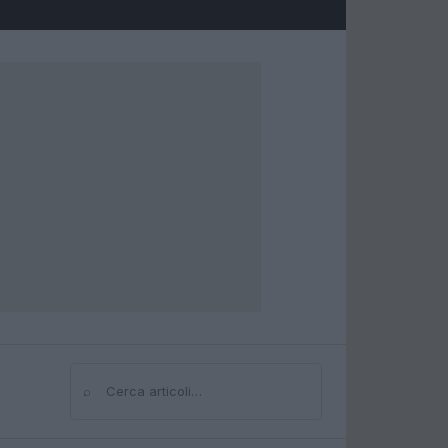
⌕
Cerca