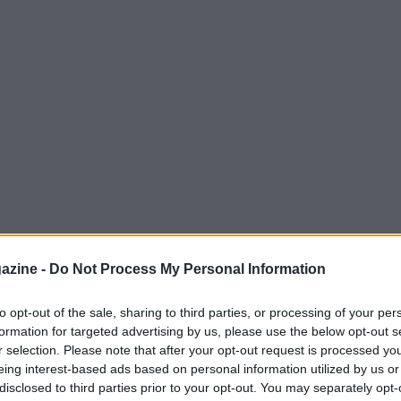
azine -
Do Not Process My Personal Information
to opt-out of the sale, sharing to third parties, or processing of your per
si è trasformata in un duello teso e
formation for targeted advertising by us, please use the below opt-out s
apia
e
Arturo Coello
hanno avuto la meglio
r selection. Please note that after your opt-out request is processed y
eing interest-based ads based on personal information utilized by us or
ngotto
con il punteggio di
6-7(4) 6-1 7-6(6)
disclosed to third parties prior to your opt-out. You may separately opt-