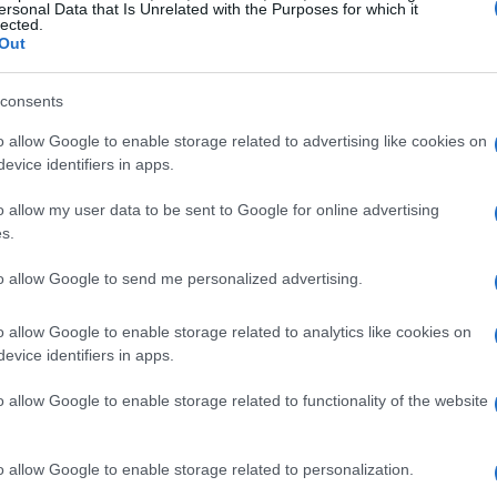
ersonal Data that Is Unrelated with the Purposes for which it
lected.
Out
 La Fonteta
consents
tte accelerazioni e fasi di grande equilibrio.
reak, Tapia e Coello hanno risposto con un
o allow Google to enable storage related to advertising like cookies on
evice identifiers in apps.
6-1 e riportando la contesa al terzo set. Nel
uidata tatticamente da
Gustavo Pratto
in
o allow my user data to be sent to Google for online advertising
s.
:
Galán e Chingotto
si erano portati sul 5-2 e poi
ak conclusivo.
to allow Google to send me personalized advertising.
scambi ad alta intensità in cui Tapia/Coello
o allow Google to enable storage related to analytics like cookies on
evice identifiers in apps.
 ribaltamento. Un episodio decisivo fu un
ise pressione e, nel punto successivo, un
o allow Google to enable storage related to functionality of the website
Coello di sfruttare uno smash letale per
biò definitivamente e la coppia di testa chiuse
o allow Google to enable storage related to personalization.