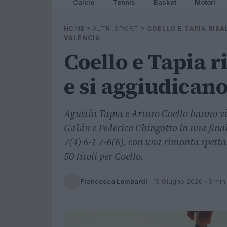
Calcio
Tennis
Basket
Motori
HOME
»
ALTRI SPORT
»
COELLO E TAPIA RIBA
VALENCIA
Coello e Tapia 
e si aggiudicano
Agustín Tapia e Arturo Coello hanno vi
Galán e Federico Chingotto in una final
7(4) 6-1 7-6(6), con una rimonta spettac
50 titoli per Coello.
Francesca Lombardi
·
15 Giugno 2026
· 3 min