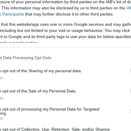
toria ha assunto valore doppio per Coello, che
losure of your personal information by third parties on the IAB’s list of
. This information may also be disclosed by us to third parties on the
IA
iera
e ha consolidato la coppia nota come
Participants
that may further disclose it to other third parties.
 stagione.
 that this website/app uses one or more Google services and may gath
including but not limited to your visit or usage behaviour. You may click 
 to Google and its third-party tags to use your data for below specifi
ogle consent section.
l Data Processing Opt Outs
o opt-out of the Sharing of my personal data.
In
o opt-out of the Sale of my Personal Data.
In
to opt-out of processing my Personal Data for Targeted
ing.
In
o opt-out of Collection, Use, Retention, Sale, and/or Sharing