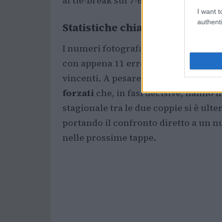
al tie-break sul 7-6(6), con grande 
I want t
authenti
Statistiche chiave della finale
I numeri fotografano la partita:
Alej
con appena 11 errori non forzati, m
vincenti. A pesare sulla performance
forzati
che, in fasi decisive, hanno i
stagionale tra le due coppie si è ult
portando il confronto diretto a un nu
nelle prossime tappe.