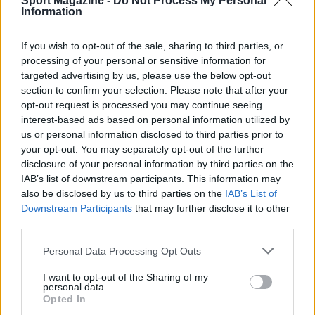
Sport Magazine -
Do Not Process My Personal
livello, mettendo a confronto cavalieri nazionali
Information
e internazionali su un percorso che ha saputo
selezionare i più preparati.
If you wish to opt-out of the sale, sharing to third parties, or
processing of your personal or sensitive information for
targeted advertising by us, please use the below opt-out
section to confirm your selection. Please note that after your
AUTORE
opt-out request is processed you may continue seeing
Ilaria Mauri
interest-based ads based on personal information utilized by
us or personal information disclosed to third parties prior to
Ilaria Mauri, bolognese, decise di seguire il
your opt-out. You may separately opt-out of the further
giornalismo sportivo dopo una notte al
disclosure of your personal information by third parties on the
Dall'Ara durante una partita decisiva: oggi
IAB’s list of downstream participants. This information may
coordina le pagine di competizioni e
also be disclosed by us to third parties on the
IAB’s List of
commenti. In redazione predilige reportage
Downstream Participants
that may further disclose it to other
sul campo e conserva il biglietto di quella
third parties.
partita come prova della svolta.
Please note that this website/app uses one or more Google
Personal Data Processing Opt Outs
services and may gather and store information including but
not limited to your visit or usage behaviour. You may click to
I want to opt-out of the Sharing of my
personal data.
grant or deny consent to Google and its third-party tags to
Opted In
use your data for below specified purposes in below Google