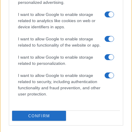
personalized advertising.
I want to allow Google to enable storage
related to analytics like cookies on web or
device identifiers in apps.
I want to allow Google to enable storage
related to functionality of the website or app.
I want to allow Google to enable storage
related to personalization.
I want to allow Google to enable storage
Europei nuoto 2026: Pellacani e Pizzini dominano i
related to security, including authentication
tuffi
functionality and fraud prevention, and other
Francesca Lombardi · 7 Ago 2026
user protection.
ALTRI SPORT
CONFIRM