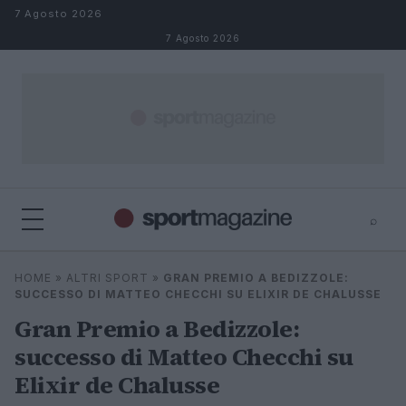
Salta al contenuto
7 Agosto 2026
7 Agosto 2026
⌕
⌕
×
HOME
»
ALTRI SPORT
»
GRAN PREMIO A BEDIZZOLE:
Cerca
SUCCESSO DI MATTEO CHECCHI SU ELIXIR DE CHALUSSE
Gran Premio a Bedizzole:
successo di Matteo Checchi su
Elixir de Chalusse