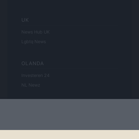
UK
News Hub UK
Lgbtq News
OLANDA
Investeren 24
NL Newz