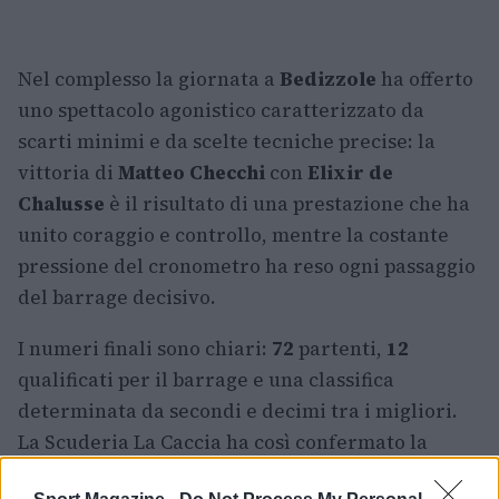
Nel complesso la giornata a
Bedizzole
ha offerto
uno spettacolo agonistico caratterizzato da
scarti minimi e da scelte tecniche precise: la
vittoria di
Matteo Checchi
con
Elixir de
Chalusse
è il risultato di una prestazione che ha
unito coraggio e controllo, mentre la costante
pressione del cronometro ha reso ogni passaggio
del barrage decisivo.
I numeri finali sono chiari:
72
partenti,
12
qualificati per il barrage e una classifica
determinata da secondi e decimi tra i migliori.
La Scuderia La Caccia ha così confermato la
propria capacità di ospitare competizioni di alto