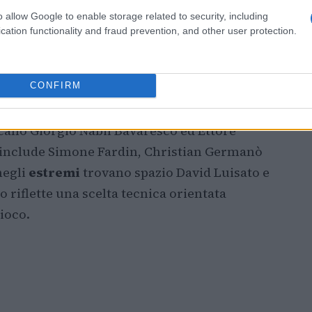
Nazioni ma chiamati per il mondiale. L’ala
o allow Google to enable storage related to security, including
ro Ragusi
completano l’elenco dei volti che
cation functionality and fraud prevention, and other user protection.
a che saranno presenti in Georgia.
CONFIRM
 come Christian Brasini e Emiliano
cano Giorgio Nabil Bavaresco ed Ettore
include Simone Fardin, Christian Germanò
negli
estremi
trovano spazio David Luisato e
 riflette una scelta tecnica orientata
gioco.