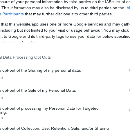
losure of your personal information by third parties on the IAB’s list of
enti che hanno già esperienza nei raduni
. This information may also be disclosed by us to third parties on the
IA
Participants
that may further disclose it to other third parties.
i spessore nelle amichevoli premondiali ha
 that this website/app uses one or more Google services and may gath
including but not limited to your visit or usage behaviour. You may click 
 to Google and its third-party tags to use your data for below specifi
ogle consent section.
l Data Processing Opt Outs
o opt-out of the Sharing of my personal data.
In
o opt-out of the Sale of my Personal Data.
In
to opt-out of processing my Personal Data for Targeted
ing.
In
o opt-out of Collection, Use, Retention, Sale, and/or Sharing