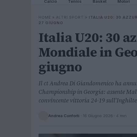
Calcio
Tennis
Basket
Motori
HOME
»
ALTRI SPORT
»
ITALIA U20: 30 AZZUR
27 GIUGNO
Italia U20: 30 az
Mondiale in Geor
giugno
Il ct Andrea Di Giandomenico ha annunc
Championship in Georgia: assente Malik 
convincente vittoria 24-19 sull'Inghilt
Andrea Conforti
·
16 Giugno 2026
· 4 min