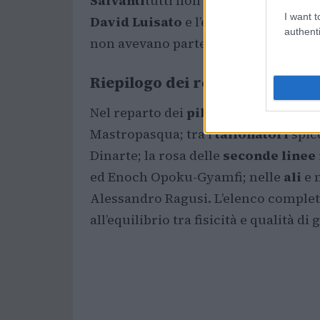
Salvanti
tutti non impiegati nel Sei 
I want t
David Luisato
e l’estremo
Alessand
authenti
non avevano partecipato al Torneo m
Riepilogo dei reparti
Nel reparto dei
piloni
figurano nomi
Mastropasqua; tra i
tallonatori
spic
Dinarte; la rosa delle
seconde linee
ed Enoch Opoku-Gyamfi; nelle
ali
e 
Alessandro Ragusi. L’elenco completo
all’equilibrio tra fisicità e qualità di 