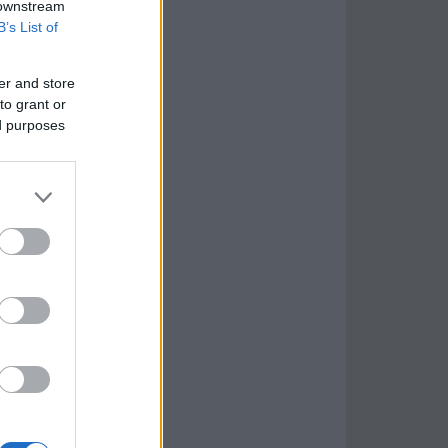
 downstream
B’s List of
er and store
to grant or
ed purposes