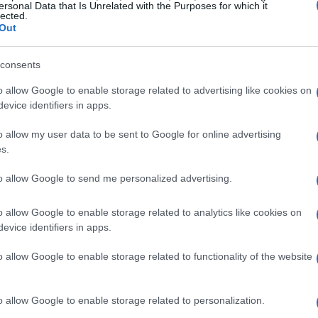
ersonal Data that Is Unrelated with the Purposes for which it
lected.
Out
azione c’è l’assenza di
Malik Faissal
che non
consents
 giovanile. In compenso il gruppo include tre
ssionato durante il Six Nations Festival con
o allow Google to enable storage related to advertising like cookies on
evice identifiers in apps.
i test di preparazione: il seconda linea
by), il mediano di mischia
Mattia Andretti
o allow my user data to be sent to Google for online advertising
s.
hetto
(Benetton Rugby Treviso).
to allow Google to send me personalized advertising.
profili chiave
o allow Google to enable storage related to analytics like cookies on
evice identifiers in apps.
nti da club nazionali e internazionali, con
allonatori, seconde linee, terze linee,
o allow Google to enable storage related to functionality of the website
essi figurano il pilone
Emiliano
o Bavaresco
e il seconda linea
Fabio
o allow Google to enable storage related to personalization.