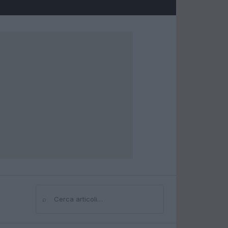
⌕
Cerca