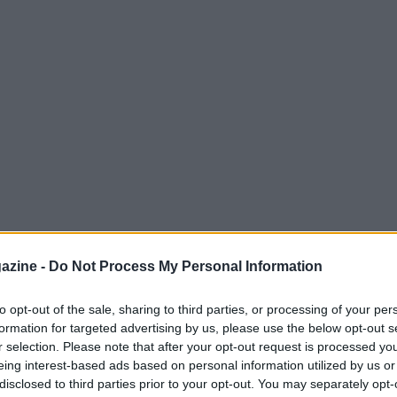
azine -
Do Not Process My Personal Information
to opt-out of the sale, sharing to third parties, or processing of your per
formation for targeted advertising by us, please use the below opt-out s
malizzato la lista dei
trenta giocatori
che
r selection. Please note that after your opt-out request is processed y
ior World Championship, in programma in
eing interest-based ads based on personal information utilized by us or
disclosed to third parties prior to your opt-out. You may separately opt-
ach
Andrea Di Giandomenico
il gruppo