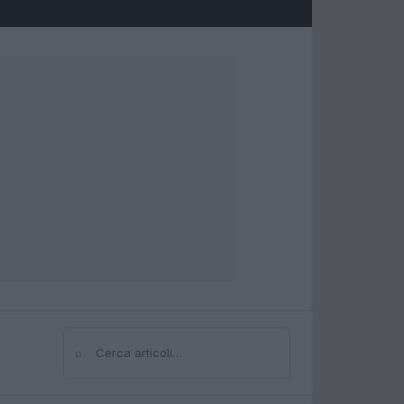
⌕
Cerca