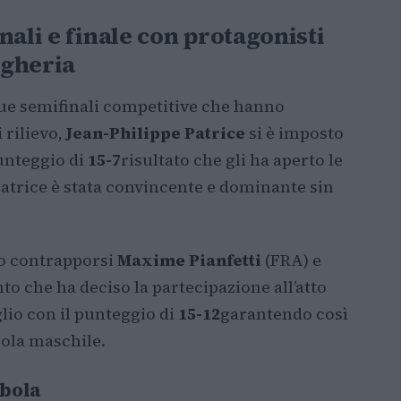
nali e finale con protagonisti
ngheria
ue semifinali competitive che hanno
 rilievo,
Jean-Philippe Patrice
si è imposto
unteggio di
15-7
risultato che gli ha aperto le
 Patrice è stata convincente e dominante sin
to contrapporsi
Maxime Pianfetti
(FRA) e
to che ha deciso la partecipazione all’atto
lio con il punteggio di
15-12
garantendo così
bola maschile.
abola