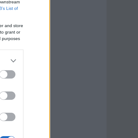
 downstream
B’s List of
er and store
to grant or
ed purposes