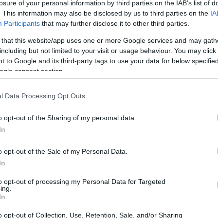
losure of your personal information by third parties on the IAB’s list of
isive. In questo resoconto troverete i nomi, i
. This information may also be disclosed by us to third parties on the
IA
Participants
that may further disclose it to other third parties.
ti a partire dai risultati ufficiali.
 that this website/app uses one or more Google services and may gath
including but not limited to your visit or usage behaviour. You may click 
 to Google and its third-party tags to use your data for below specifi
ogle consent section.
l Data Processing Opt Outs
o opt-out of the Sharing of my personal data.
In
o opt-out of the Sale of my Personal Data.
In
to opt-out of processing my Personal Data for Targeted
ing.
In
o opt-out of Collection, Use, Retention, Sale, and/or Sharing