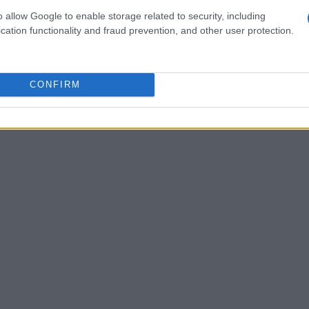
 fino al risultato conclusivo. Questo esito
o allow Google to enable storage related to security, including
cation functionality and fraud prevention, and other user protection.
Ucraina nelle fasi decisive della competizione.
CONFIRM