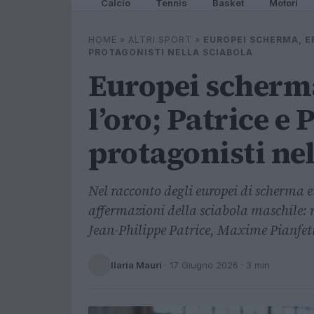
Calcio
Tennis
Basket
Motori
HOME
»
ALTRI SPORT
»
EUROPEI SCHERMA, ER
PROTAGONISTI NELLA SCIABOLA
Europei scherma
l’oro; Patrice e 
protagonisti nel
Nel racconto degli europei di scherma 
affermazioni della sciabola maschile: r
Jean-Philippe Patrice, Maxime Pianfett
Ilaria Mauri
·
17 Giugno 2026
· 3 min