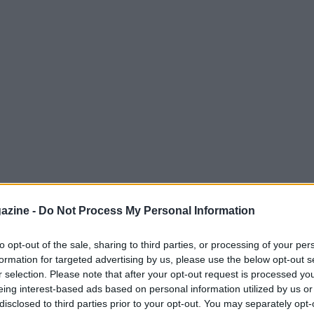
azine -
Do Not Process My Personal Information
to opt-out of the sale, sharing to third parties, or processing of your per
formation for targeted advertising by us, please use the below opt-out s
ti netti e punteggi che non lasciano spazio a
r selection. Please note that after your opt-out request is processed y
igo
si è fermata conquistando una medaglia
eing interest-based ads based on personal information utilized by us or
disclosed to third parties prior to your opt-out. You may separately opt-
 la sciabola maschile ha visto affermarsi