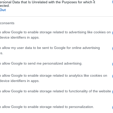
ersonal Data that Is Unrelated with the Purposes for which it
lected.
e nazionalità: la presenza dell’
Ucraina
nella
Out
mazione di atleti di
Francia
nella sciabola e le
consents
i nelle rispettive semifinali sono tutti
 dai punteggi registrati.
o allow Google to enable storage related to advertising like cookies on
evice identifiers in apps.
inile: Sopit batte Errigo 15-8
o allow my user data to be sent to Google for online advertising
s.
è stata decisa da un risultato netto:
Olga
to allow Google to send me personalized advertising.
on il punteggio di
15-8
. Il match ha visto la
tinuità fino all’affermazione finale, mentre
o allow Google to enable storage related to analytics like cookies on
evice identifiers in apps.
rgento
aggiungendo così un altro,
rio palmarès.
o allow Google to enable storage related to functionality of the website
progressione della gara: dopo l’inizio in cui
o allow Google to enable storage related to personalization.
 segno la prima stoccata, Sopit ha preso il