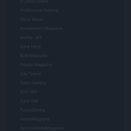
Il Calcio Online
Professione mamma
World Music
Investimenti Magazine
Money 365
Zona Nerd
B2B Magazine
People Magazine
Day Travel
Tutto Gaming
ESG 365
Food Wiki
FuturoDonna
HomeMagazine
SecondHomeMagazine