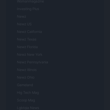
Womanmagazine
Investing Plus
Newz
Newz US
Newz California
Newz Texas
Newz Florida
Newz New York
Newz Pennsylvania
Newz Illinois
Newz Ohio
Gameland
Hig Tech Mag
Scoop Mag
Lgbtqia News