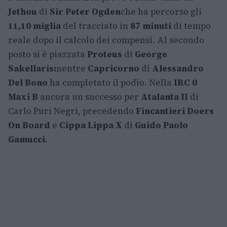
Jethou
di
Sir Peter Ogden
che ha percorso gli
11,10 miglia
del tracciato in
87 minuti
di tempo
reale dopo il calcolo dei compensi. Al secondo
posto si è piazzata
Proteus
di
George
Sakellaris
mentre
Capricorno
di
Alessandro
Del Bono
ha completato il podio. Nella
IRC 0
Maxi B
ancora un successo per
Atalanta II
di
Carlo Puri Negri, precedendo
Fincantieri Doers
On Board
e
Cippa Lippa X
di
Guido Paolo
Gamucci
.