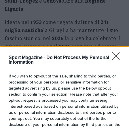
Saint-Tropez
e
Genova
oltre alla
Regione
Liguria
.
Ideata nel
1953
come regata d’altura di
241
miglia nautiche
la Giraglia ha mantenuto il suo
fascino storico: nel
2026
la prova ha celebrato il
70° anniversario e nel
2026
continua ad essere
una tappa di rilievo nel calendario d’altura. La
Sport Magazine -
Do Not Process My Personal
regata è prova valida per il
Campionato
Information
Mediterraneo IRC-UNCL
ed è parte del
2026
If you wish to opt-out of the sale, sharing to third parties, or
Mediterranean Maxi Offshore Challenge
processing of your personal or sensitive information for
promosso dall’
IMA
.
targeted advertising by us, please use the below opt-out
section to confirm your selection. Please note that after your
Per chi desidera seguire lo svolgimento in
opt-out request is processed you may continue seeing
interest-based ads based on personal information utilized by
diretta è disponibile il
Race Tracker
ufficiale
us or personal information disclosed to third parties prior to
della manifestazione, che consente di
your opt-out. You may separately opt-out of the further
monitorare la flotta durante le 241 miglia verso
disclosure of your personal information by third parties on the