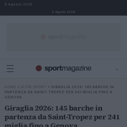
Salta al contenuto
9 Agosto 2026
9 Agosto 2026
⌕
⌕
×
HOME
»
ALTRI SPORT
»
GIRAGLIA 2026: 145 BARCHE IN
Cerca
PARTENZA DA SAINT-TROPEZ PER 241 MIGLIA FINO A
GENOVA
Giraglia 2026: 145 barche in
partenza da Saint-Tropez per 241
miglia fino a Genova