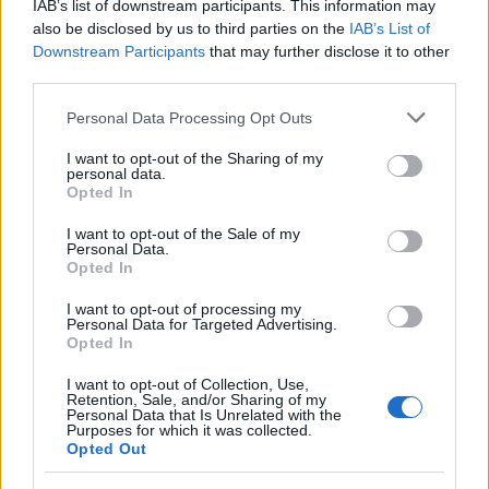
IAB’s list of downstream participants. This information may
Genova.
also be disclosed by us to third parties on the
IAB’s List of
Downstream Participants
that may further disclose it to other
third parties.
AUTORE
Please note that this website/app uses one or more Google
Personal Data Processing Opt Outs
Ilaria Mauri
services and may gather and store information including but
Ilaria Mauri, bolognese, decise di seguire il
not limited to your visit or usage behaviour. You may click to
I want to opt-out of the Sharing of my
personal data.
giornalismo sportivo dopo una notte al
grant or deny consent to Google and its third-party tags to
Opted In
Dall'Ara durante una partita decisiva: oggi
use your data for below specified purposes in below Google
coordina le pagine di competizioni e
consent section.
I want to opt-out of the Sale of my
Personal Data.
commenti. In redazione predilige reportage
Opted In
sul campo e conserva il biglietto di quella
partita come prova della svolta.
I want to opt-out of processing my
Personal Data for Targeted Advertising.
Opted In
I want to opt-out of Collection, Use,
Retention, Sale, and/or Sharing of my
Personal Data that Is Unrelated with the
Purposes for which it was collected.
Opted Out