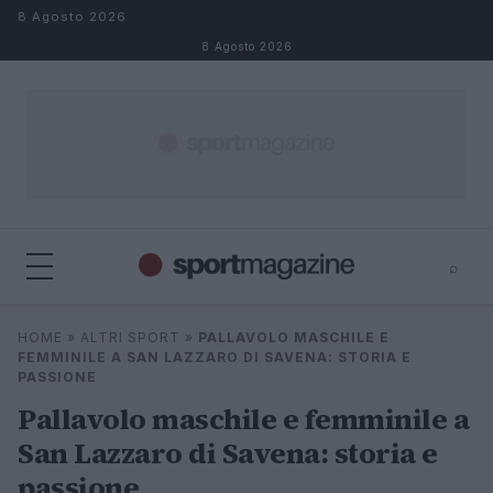
Salta al contenuto
8 Agosto 2026
8 Agosto 2026
⌕
⌕
×
HOME
»
ALTRI SPORT
»
PALLAVOLO MASCHILE E
Cerca
FEMMINILE A SAN LAZZARO DI SAVENA: STORIA E
PASSIONE
Pallavolo maschile e femminile a
San Lazzaro di Savena: storia e
passione