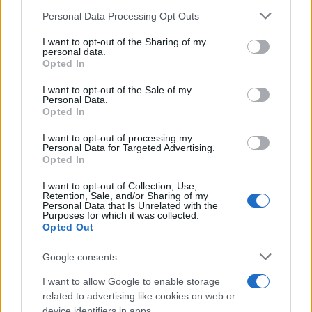
Please note that this website/app uses one or more Google
Personal Data Processing Opt Outs
services and may gather and store information including but
not limited to your visit or usage behaviour. You may click to
I want to opt-out of the Sharing of my
personal data.
grant or deny consent to Google and its third-party tags to
Opted In
use your data for below specified purposes in below Google
consent section.
I want to opt-out of the Sale of my
Personal Data.
Opted In
Continua a leggere
I want to opt-out of processing my
Personal Data for Targeted Advertising.
ALTRI SPORT
Opted In
I want to opt-out of Collection, Use,
Retention, Sale, and/or Sharing of my
Personal Data that Is Unrelated with the
Purposes for which it was collected.
Opted Out
Google consents
I want to allow Google to enable storage
related to advertising like cookies on web or
device identifiers in apps.