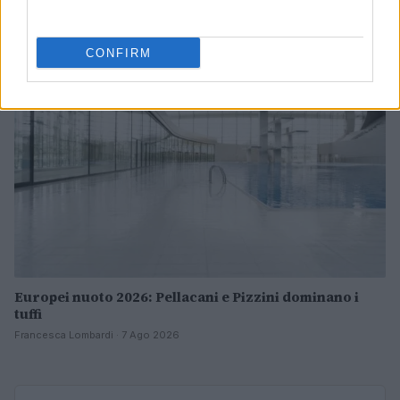
Ilaria Mauri · 7 Ago 2026
ALTRI SPORT
CONFIRM
Europei nuoto 2026: Pellacani e Pizzini dominano i
tuffi
Francesca Lombardi · 7 Ago 2026