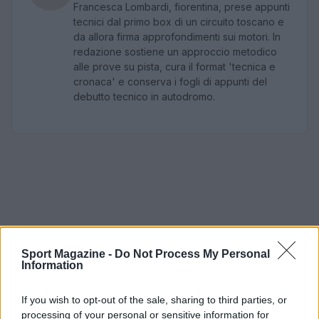
Francesca Lombardi, fiorentina, prese appunti
tecnici dal primo box di un circuito toscano e
da allora firma approfondimenti sui motori. In
redazione sostiene un approccio metodico
alle prove su pista, cura il format 'tecnica e
cronaca' e conserva i fogli di appunti del
debutto tecnico in autodromo.
Sport Magazine -
Do Not Process My Personal
Information
If you wish to opt-out of the sale, sharing to third parties, or
processing of your personal or sensitive information for