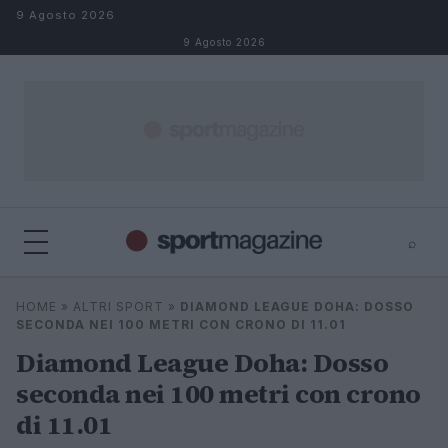
Salta al contenuto
9 Agosto 2026
9 Agosto 2026
⌕
⌕
×
HOME
»
ALTRI SPORT
»
DIAMOND LEAGUE DOHA: DOSSO
Cerca
SECONDA NEI 100 METRI CON CRONO DI 11.01
Diamond League Doha: Dosso
seconda nei 100 metri con crono
di 11.01