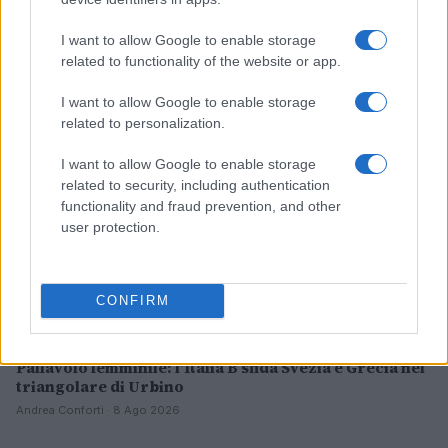
UFC Fight Night 284: Analisi e pronostici per il main
event Gamrot vs. Salkilld
I want to allow Google to enable storage
Francesca Lombardi · 9 Ago 2026
related to functionality of the website or app.
ALTRI SPORT
I want to allow Google to enable storage
related to personalization.
I want to allow Google to enable storage
related to security, including authentication
functionality and fraud prevention, and other
user protection.
CONFIRM
Pallavolo femminile: l’Italia B sfida Svezia e Grecia nel
triangolare di Urbino
Andrea Conforti · 8 Ago 2026