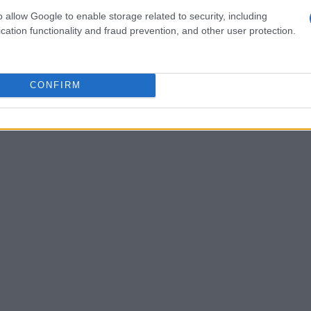
Nel campo dei trainer e delle scuderie erano
o allow Google to enable storage related to security, including
s
Eve Johnson Houghton
Aidan O’Brien
e
cation functionality and fraud prevention, and other user protection.
o tra cui
Wathnan Racing
Aga Khan Studs
e
lineano l’alta caratura della competizione e la
CONFIRM