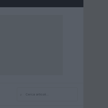
⌕
Cerca