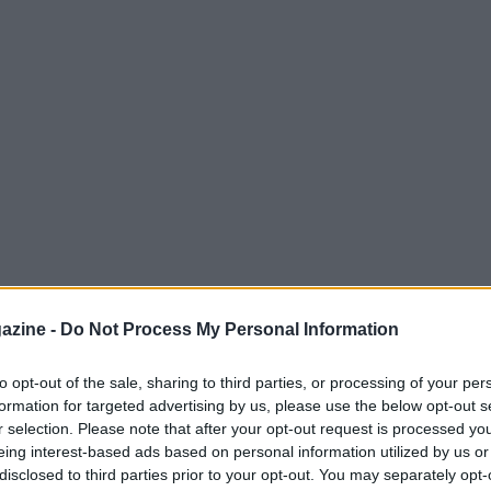
azine -
Do Not Process My Personal Information
po 1 riservata ai velocisti sui 1.200 metri, ha
to opt-out of the sale, sharing to third parties, or processing of your per
formation for targeted advertising by us, please use the below opt-out s
dì 19 giugno 2026 a
Royal Ascot
Ascot, UK. Al
r selection. Please note that after your opt-out request is processed y
 favorito
Venetian Sun
si è imposto in un
eing interest-based ads based on personal information utilized by us or
disclosed to third parties prior to your opt-out. You may separately opt-
avversario considerato outsider che ha