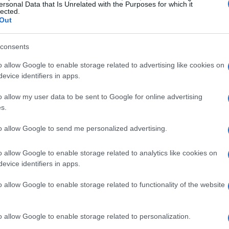
rformance di rilievo anche per gli altri
ersonal Data that Is Unrelated with the Purposes for which it
lected.
l terzo posto, seguito da
Havana Anna
e
Out
vento, parte della giornata di corse a Ascot,
consents
vicinato e per le ripercussioni sulle quote di
o allow Google to enable storage related to advertising like cookies on
evice identifiers in apps.
i e dettagli della corsa
o allow my user data to be sent to Google for online advertising
s.
lth Cup
ha registrato: 1°
21 Venetian Sun
to allow Google to send me personalized advertising.
°
17 Havana Anna
5°
16 Fitzella
. La corsa si è
classificata come
Gr.1 cl.1
con un montepremi
o allow Google to enable storage related to analytics like cookies on
evice identifiers in apps.
 gli scommettitori coinvolti.
o allow Google to enable storage related to functionality of the website
involte
o allow Google to enable storage related to personalization.
ames Doyle
è stato associato a protagonisti