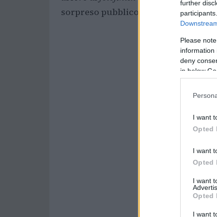
further disc
sorpreso pubblico e addetti ai lavori.
participants
Downstream 
Please note
information 
deny consent
in below Go
Persona
I want t
Opted 
I want t
Opted 
I want 
Advertis
Opted 
I want t