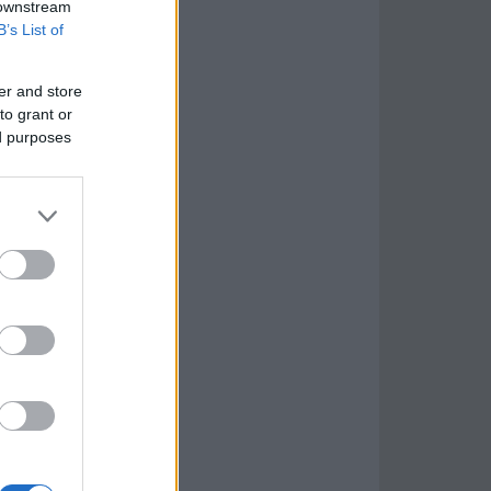
 downstream
B’s List of
er and store
to grant or
ed purposes