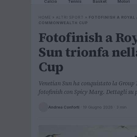
Calcio
Tennis
Basket
Motori
HOME
»
ALTRI SPORT
»
FOTOFINISH A ROYAL
COMMONWEALTH CUP
Fotofinish a Ro
Sun trionfa ne
Cup
Venetian Sun ha conquistato la Group
fotofinish con Spicy Marg. Dettagli su 
Andrea Conforti
·
19 Giugno 2026
· 3 min