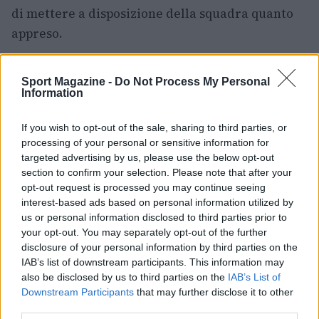
di mettere a disposizione della squadra quanto
appreso.
La conferma di Bortoletto si inserisce quindi in
Sport Magazine -
Do Not Process My Personal
una strategia più ampia del Belluno Volley, che
Information
mira a bilanciare la solidità di giocatori
affermati come Mozzato con l’entusiasmo e il
If you wish to opt-out of the sale, sharing to third parties, or
processing of your personal or sensitive information for
potenziale di giovani come Bortoletto e Tosatto.
targeted advertising by us, please use the below opt-out
L’obiettivo comune è quello di affrontare la
Serie
section to confirm your selection. Please note that after your
A2
con ambizione, preparazione e una rosa
opt-out request is processed you may continue seeing
interest-based ads based on personal information utilized by
capace di competere a ogni livello.
us or personal information disclosed to third parties prior to
your opt-out. You may separately opt-out of the further
disclosure of your personal information by third parties on the
IAB’s list of downstream participants. This information may
AUTORE
Francesca Lombardi
also be disclosed by us to third parties on the
IAB’s List of
Downstream Participants
that may further disclose it to other
Francesca Lombardi, fiorentina, prese appunti
third parties.
tecnici dal primo box di un circuito toscano e