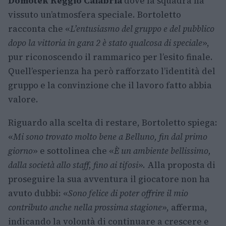
Domotek Reggio Calabria
dove la squadra ha
vissuto un’atmosfera speciale. Bortoletto
racconta che «
L’entusiasmo del gruppo e del pubblico
dopo la vittoria in gara 2 è stato qualcosa di speciale
»,
pur riconoscendo il rammarico per l’esito finale.
Quell’esperienza ha però rafforzato l’identità del
gruppo e la convinzione che il lavoro fatto abbia
valore.
Riguardo alla scelta di restare, Bortoletto spiega:
«
Mi sono trovato molto bene a Belluno, fin dal primo
giorno
» e sottolinea che «
È un ambiente bellissimo,
dalla società allo staff, fino ai tifosi
». Alla proposta di
proseguire la sua avventura il giocatore non ha
avuto dubbi: «
Sono felice di poter offrire il mio
contributo anche nella prossima stagione
», afferma,
indicando la volontà di continuare a crescere e