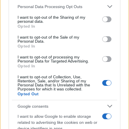
da allora firma approfondimenti sui motori. In
Please note that this website/app uses one or more Google
Personal Data Processing Opt Outs
redazione sostiene un approccio metodico
services and may gather and store information including but
alle prove su pista, cura il format 'tecnica e
not limited to your visit or usage behaviour. You may click to
I want to opt-out of the Sharing of my
personal data.
cronaca' e conserva i fogli di appunti del
grant or deny consent to Google and its third-party tags to
Opted In
debutto tecnico in autodromo.
use your data for below specified purposes in below Google
consent section.
I want to opt-out of the Sale of my
Personal Data.
Opted In
I want to opt-out of processing my
Personal Data for Targeted Advertising.
Opted In
I want to opt-out of Collection, Use,
Retention, Sale, and/or Sharing of my
Personal Data that Is Unrelated with the
Purposes for which it was collected.
Opted Out
Google consents
I want to allow Google to enable storage
related to advertising like cookies on web or
device identifiers in apps.