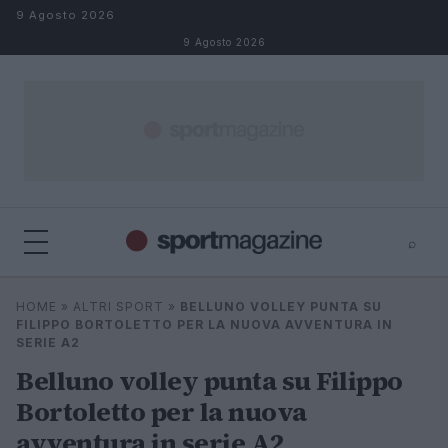
Salta al contenuto
9 Agosto 2026
9 Agosto 2026
⌕
⌕
×
HOME
»
ALTRI SPORT
»
BELLUNO VOLLEY PUNTA SU
Cerca
FILIPPO BORTOLETTO PER LA NUOVA AVVENTURA IN
SERIE A2
Belluno volley punta su Filippo
Bortoletto per la nuova
avventura in serie A2