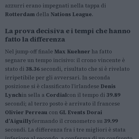
azzurri erano impegnati nella tappa di
Rotterdam
della
Nations League
.
La prova decisiva e i tempi che hanno
fatto la differenza
Nel jump-off finale
Max Kuehner
ha fatto
segnare un tempo incisivo: il crono vincente è
stato di
38.36
secondi, risultato che si è rivelato
irripetibile per gli avversari. In seconda
posizione si è classificato l’irlandese
Denis
Lynch
in sella a
Cordial
con il tempo di
39.89
secondi; al terzo posto è arrivato il francese
Olivier Perreau
con
GL Events Dorai
d’Aiguilly
fermando il cronometro su
39.99
secondi. La differenza fra i tre migliori è stata
inferiore al secondo, a conferma di un confronto