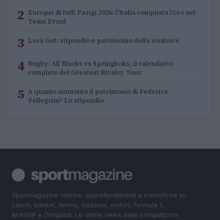
2
Europei di tuffi Parigi 2026: l’Italia conquista l’oro nel
Team Event
3
Lara Gut: stipendio e patrimonio della sciatrice
4
Rugby: All Blacks vs Springboks, il calendario
completo del Greatest Rivalry Tour
5
A quanto ammonta il patrimonio di Federica
Pellegrini? Lo stipendio
Sportmagazine: notizie, approfondimenti e classifiche su
calcio, basket, tennis, ciclismo, motori, Formula 1,
MotoGP e Olimpiadi. Le ultime news dalle competizioni