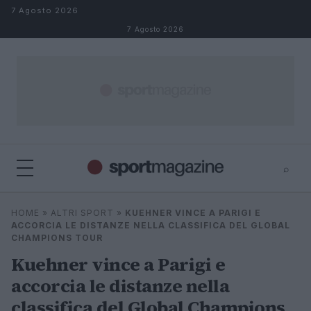
Salta al contenuto
7 Agosto 2026
7 Agosto 2026
⌕
⌕
×
HOME
»
ALTRI SPORT
»
KUEHNER VINCE A PARIGI E
Cerca
ACCORCIA LE DISTANZE NELLA CLASSIFICA DEL GLOBAL
CHAMPIONS TOUR
Kuehner vince a Parigi e
accorcia le distanze nella
classifica del Global Champions