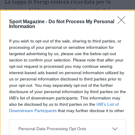
La tappa di Parigi resterà ricordata per la
tensione del barrage e per la capacità dei
protagonisti di mantenere la freddezza sotto
Sport Magazine -
Do Not Process My Personal
pressione. Il successo di Max Kuehner è uno
Information
degli episodi chiave della stagione 2026 del
If you wish to opt-out of the sale, sharing to third parties, or
Longines Global Champions Tour
e la classifica
processing of your personal or sensitive information for
riscritta dopo la prova parigina promette
targeted advertising by us, please use the below opt-out
ulteriori colpi di scena nelle settimane a venire.
section to confirm your selection. Please note that after your
opt-out request is processed you may continue seeing
interest-based ads based on personal information utilized by
us or personal information disclosed to third parties prior to
your opt-out. You may separately opt-out of the further
AUTORE
Francesca Lombardi
disclosure of your personal information by third parties on the
IAB’s list of downstream participants. This information may
Francesca Lombardi, fiorentina, prese appunti
also be disclosed by us to third parties on the
IAB’s List of
tecnici dal primo box di un circuito toscano e
Downstream Participants
that may further disclose it to other
da allora firma approfondimenti sui motori. In
third parties.
redazione sostiene un approccio metodico
alle prove su pista, cura il format 'tecnica e
Please note that this website/app uses one or more Google
Personal Data Processing Opt Outs
cronaca' e conserva i fogli di appunti del
services and may gather and store information including but