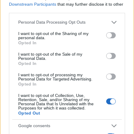
Downstream Participants
that may further disclose it to other
third parties.
AUTORE
Please note that this website/app uses one or more Google
Personal Data Processing Opt Outs
Francesca Lombardi
services and may gather and store information including but
not limited to your visit or usage behaviour. You may click to
I want to opt-out of the Sharing of my
Francesca Lombardi, fiorentina, prese appunti
personal data.
grant or deny consent to Google and its third-party tags to
tecnici dal primo box di un circuito toscano e
Opted In
use your data for below specified purposes in below Google
da allora firma approfondimenti sui motori. In
consent section.
redazione sostiene un approccio metodico
I want to opt-out of the Sale of my
Personal Data.
alle prove su pista, cura il format 'tecnica e
Opted In
cronaca' e conserva i fogli di appunti del
debutto tecnico in autodromo.
I want to opt-out of processing my
Personal Data for Targeted Advertising.
Opted In
I want to opt-out of Collection, Use,
Retention, Sale, and/or Sharing of my
Personal Data that Is Unrelated with the
Purposes for which it was collected.
Opted Out
Google consents