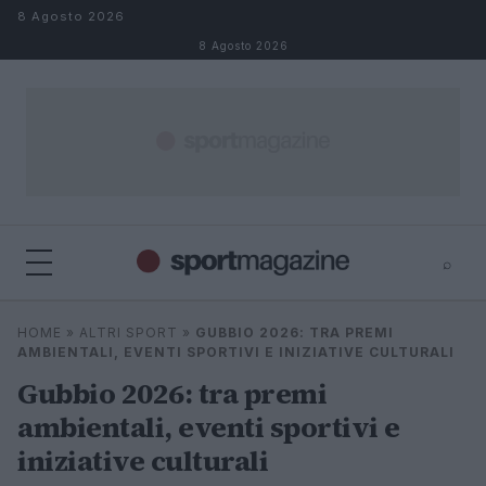
Salta al contenuto
8 Agosto 2026
8 Agosto 2026
⌕
⌕
×
HOME
»
ALTRI SPORT
»
GUBBIO 2026: TRA PREMI
Cerca
AMBIENTALI, EVENTI SPORTIVI E INIZIATIVE CULTURALI
Gubbio 2026: tra premi
ambientali, eventi sportivi e
iniziative culturali