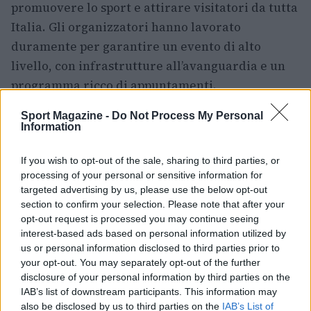
promuovere lo sport e attirare visitatori da tutta
Italia. Gli organizzatori hanno lavorato
duramente per garantire un evento di alto
livello, con infrastrutture all’avanguardia e un
programma ricco di appuntamenti.
Sport Magazine -
Do Not Process My Personal
Un evento di rilievo internazionale
Information
Il torneo ITF World Tour Città di Gubbio è un
If you wish to opt-out of the sale, sharing to third parties, or
appuntamento imperdibile per gli appassionati
processing of your personal or sensitive information for
di tennis. Le partite si svolgeranno in
targeted advertising by us, please use the below opt-out
un’atmosfera di grande entusiasmo, con il
section to confirm your selection. Please note that after your
opt-out request is processed you may continue seeing
supporto dei tifosi e la partecipazione di atleti di
interest-based ads based on personal information utilized by
livello mondiale. La città di Gubbio si prepara a
us or personal information disclosed to third parties prior to
ospitare questo evento con grande orgoglio e
your opt-out. You may separately opt-out of the further
disclosure of your personal information by third parties on the
determinazione, consapevole dell’importanza di
IAB’s list of downstream participants. This information may
promuovere lo sport e la cultura.
also be disclosed by us to third parties on the
IAB’s List of