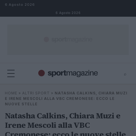
Salta al contenuto
6 Agosto 2026
6 Agosto 2026
⌕
⌕
×
HOME
»
ALTRI SPORT
»
NATASHA CALKINS, CHIARA MUZI
Cerca
E IRENE MESCOLI ALLA VBC CREMONESE: ECCO LE
NUOVE STELLE
Natasha Calkins, Chiara Muzi e
Irene Mescoli alla VBC
Cremonese: ecco le nuove stelle