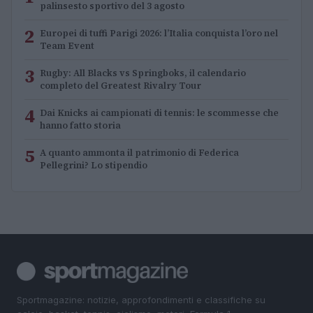
palinsesto sportivo del 3 agosto
2
Europei di tuffi Parigi 2026: l’Italia conquista l’oro nel
Team Event
3
Rugby: All Blacks vs Springboks, il calendario
completo del Greatest Rivalry Tour
4
Dai Knicks ai campionati di tennis: le scommesse che
hanno fatto storia
5
A quanto ammonta il patrimonio di Federica
Pellegrini? Lo stipendio
Sportmagazine: notizie, approfondimenti e classifiche su