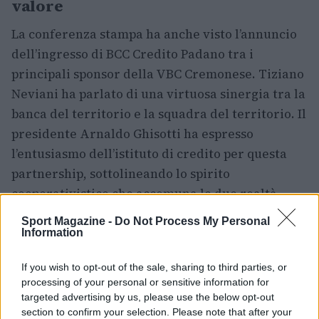
valore
La conferenza stampa ha anche visto l’annuncio
dell’ingresso di BCC Credito Padano tra i
principali sponsor della VBC Cremonese. Tiziano
Neviani ha parlato di una virtuosa sinergia tra la
banca del territorio e la squadra del territorio. Il
presidente Arnaldo Ghisotti ha espresso
l’entusiasmo dell’istituto di credito per questa
partnership, sottolineando lo spirito
cooperativistico che accomuna le due realtà.
Sport Magazine -
Do Not Process My Personal
Il presidente Luciano Toscani ha espresso il suo
Information
orgoglio per questa collaborazione, che
rappresenta un passo importante per il volley
If you wish to opt-out of the sale, sharing to third parties, or
processing of your personal or sensitive information for
cremonese. Ha anche sottolineato come questa
targeted advertising by us, please use the below opt-out
partnership contribuisca ad abbattere gli
section to confirm your selection. Please note that after your