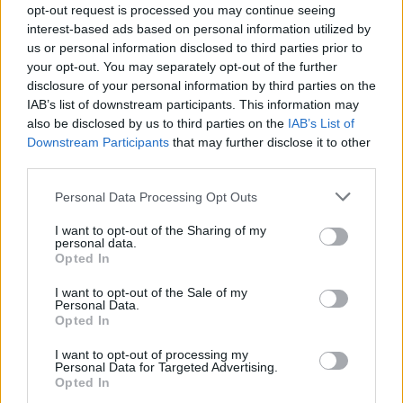
steccati che si sono creati negli anni, unendo le
opt-out request is processed you may continue seeing
interest-based ads based on personal information utilized by
realtà sportive di Cremona, Casalmaggiore e
us or personal information disclosed to third parties prior to
Ostiano.
your opt-out. You may separately opt-out of the further
disclosure of your personal information by third parties on the
Il presidente Ghisotti ha chiuso l’evento
IAB’s list of downstream participants. This information may
esprimendo la sua convinzione che questa
also be disclosed by us to third parties on the
IAB’s List of
Downstream Participants
that may further disclose it to other
partnership sia un investimento nel futuro del
third parties.
volley cremonese, grazie all’entusiasmo e alla
Please note that this website/app uses one or more Google
Personal Data Processing Opt Outs
maturità delle nuove atlete presentate.
services and may gather and store information including but
not limited to your visit or usage behaviour. You may click to
I want to opt-out of the Sharing of my
personal data.
grant or deny consent to Google and its third-party tags to
Opted In
use your data for below specified purposes in below Google
AUTORE
consent section.
Ilaria Mauri
I want to opt-out of the Sale of my
Personal Data.
Opted In
Ilaria Mauri, bolognese, decise di seguire il
giornalismo sportivo dopo una notte al
I want to opt-out of processing my
Dall'Ara durante una partita decisiva: oggi
Personal Data for Targeted Advertising.
coordina le pagine di competizioni e
Opted In
commenti. In redazione predilige reportage