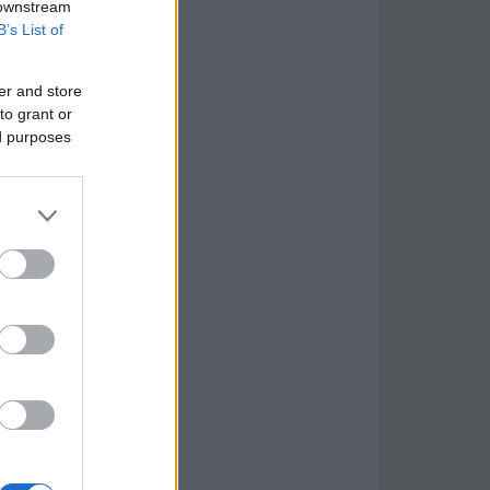
 downstream
B’s List of
er and store
to grant or
ed purposes