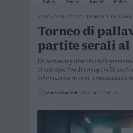
Calcio
Tennis
Basket
Motori
HOME
»
ALTRI SPORT
»
TORNEO DI PALLAVOL
Torneo di palla
partite serali a
Un torneo di pallavolo serale promosso
Centro Sportivo di Semogo nelle serate d
informazioni su costi, prenotazioni e s
Andrea Conforti
·
26 Giugno 2026
· 3 min