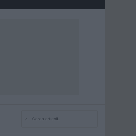
⌕
Cerca