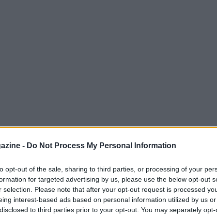
azine -
Do Not Process My Personal Information
e un appuntamento sportivo aperto a
pallavolo
che si disputa nelle serate di lunedì,
to opt-out of the sale, sharing to third parties, or processing of your per
formation for targeted advertising by us, please use the below opt-out s
0:45
. L’evento si svolge presso il
Centro
r selection. Please note that after your opt-out request is processed y
ai giocatori locali sia a chi è in visita nella
eing interest-based ads based on personal information utilized by us or
izione amichevole ma organizzata.
disclosed to third parties prior to your opt-out. You may separately opt-