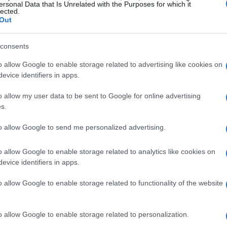
gli appuntamenti previsti; la quota di
ersonal Data that Is Unrelated with the Purposes for which it
lected.
r poter prendere parte al torneo è possibile
Out
e tramite l’opzione
prenota ora
disponibile
consents
o allow Google to enable storage related to advertising like cookies on
 luogo e organizzazione
evice identifiers in apps.
o allow my user data to be sent to Google for online advertising
e per favorire la partecipazione di chi lavora
s.
45
nelle sere di lunedì, mercoledì e venerdì.
to allow Google to send me personalized advertising.
mogo
struttura attrezzata con campo
ubblico. L’
Associazione NOI Semogo
gestisce
o allow Google to enable storage related to analytics like cookies on
i logistiche, assicurando che il torneo segua
evice identifiers in apps.
e.
o allow Google to enable storage related to functionality of the website
o allow Google to enable storage related to personalization.