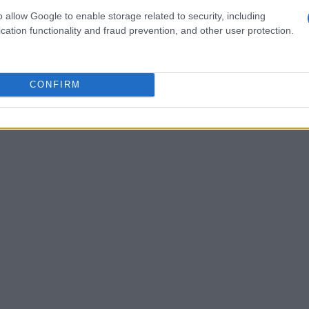
iscrizione della squadra e l’utilizzo degli
o allow Google to enable storage related to security, including
ilito dagli organizzatori. Per informazioni
cation functionality and fraud prevention, and other user protection.
o, capienza delle squadre e scadenze per
 il pulsante
Prenota ora
disponibile nella
ettamente l’Associazione NOI Semogo.
CONFIRM