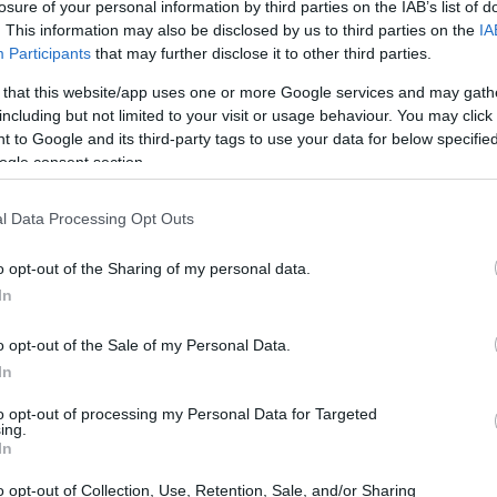
losure of your personal information by third parties on the IAB’s list of
. This information may also be disclosed by us to third parties on the
IA
Participants
that may further disclose it to other third parties.
 that this website/app uses one or more Google services and may gath
including but not limited to your visit or usage behaviour. You may click 
 to Google and its third-party tags to use your data for below specifi
ogle consent section.
l Data Processing Opt Outs
o opt-out of the Sharing of my personal data.
In
o opt-out of the Sale of my Personal Data.
In
to opt-out of processing my Personal Data for Targeted
ing.
In
er il
28 giugno 2026
come data di
o opt-out of Collection, Use, Retention, Sale, and/or Sharing