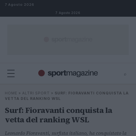
Salta al contenuto
7 Agosto 2026
7 Agosto 2026
⌕
⌕
×
HOME
»
ALTRI SPORT
»
SURF: FIORAVANTI CONQUISTA LA
Cerca
VETTA DEL RANKING WSL
Surf: Fioravanti conquista la
vetta del ranking WSL
Leonardo Fioravanti, surfista italiano, ha conquistato la