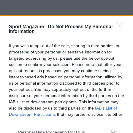
Sport Magazine -
Do Not Process My Personal
Information
Continua a leggere
If you wish to opt-out of the sale, sharing to third parties, or
ALTRI SPORT
processing of your personal or sensitive information for
targeted advertising by us, please use the below opt-out
section to confirm your selection. Please note that after your
opt-out request is processed you may continue seeing
interest-based ads based on personal information utilized by
us or personal information disclosed to third parties prior to
your opt-out. You may separately opt-out of the further
disclosure of your personal information by third parties on the
IAB’s list of downstream participants. This information may
also be disclosed by us to third parties on the
IAB’s List of
Downstream Participants
that may further disclose it to other
third parties.
Please note that this website/app uses one or more Google
Personal Data Processing Opt Outs
Europei nuoto 2026: Pellacani e Pizzini dominano i