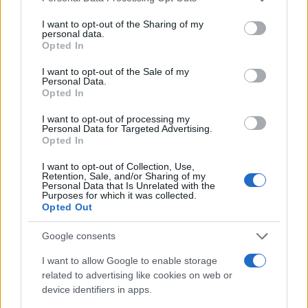
services and may gather and store information including but
tuffi
not limited to your visit or usage behaviour. You may click to
I want to opt-out of the Sharing of my
Francesca Lombardi · 7 Ago 2026
personal data.
grant or deny consent to Google and its third-party tags to
Opted In
use your data for below specified purposes in below Google
ALTRI SPORT
consent section.
I want to opt-out of the Sale of my
Personal Data.
Opted In
I want to opt-out of processing my
Personal Data for Targeted Advertising.
Opted In
I want to opt-out of Collection, Use,
Retention, Sale, and/or Sharing of my
Personal Data that Is Unrelated with the
Purposes for which it was collected.
Opted Out
Google consents
Scopri la storia della pallavolo a Modena attraverso
I want to allow Google to enable storage
una mostra unica
related to advertising like cookies on web or
Ilaria Mauri · 7 Ago 2026
device identifiers in apps.