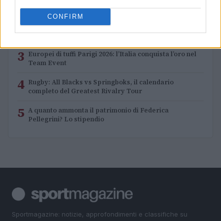
1
Europei degli sport acquatici, ciclismo e tennis: il
palinsesto sportivo del 3 agosto
CONFIRM
2
Lara Gut: stipendio e patrimonio della sciatrice
3
Europei di tuffi Parigi 2026: l’Italia conquista l’oro nel
Team Event
4
Rugby: All Blacks vs Springboks, il calendario
completo del Greatest Rivalry Tour
5
A quanto ammonta il patrimonio di Federica
Pellegrini? Lo stipendio
Sportmagazine: notizie, approfondimenti e classifiche su