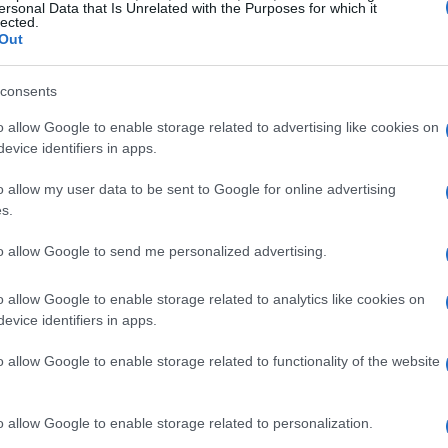
ersonal Data that Is Unrelated with the Purposes for which it
lected.
nifestazione porterà sulle sabbie del
Out
i e giocatori noti della SuperLega e della
consents
vista su
OA Sport TV
. Il connubio tra
tà promette una due giorni ricca di
o allow Google to enable storage related to advertising like cookies on
evice identifiers in apps.
o allow my user data to be sent to Google for online advertising
s.
omi e ruolo
to allow Google to send me personalized advertising.
spicco del volley italiano: tra gli uomini
torena
chiamato a trascinare il tabellone
o allow Google to enable storage related to analytics like cookies on
evice identifiers in apps.
rsari di rango come
Andrea
la Tiozzo
Michele Fedrizzi
e
Omar Biglino
.
o allow Google to enable storage related to functionality of the website
ovica Mennecozzi
troverà ostacoli
come
Ofelia Malinov
Alice Pamio
Beatrice
o allow Google to enable storage related to personalization.