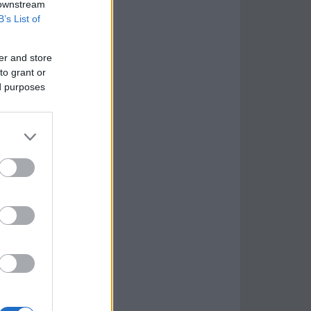
 downstream
B’s List of
er and store
to grant or
ed purposes