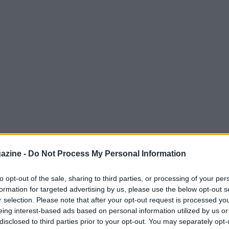
azine -
Do Not Process My Personal Information
to opt-out of the sale, sharing to third parties, or processing of your per
formation for targeted advertising by us, please use the below opt-out s
italiano si accende sul lungomare del
r selection. Please note that after your opt-out request is processed y
Selvaggio
di Vieste è la sede scelta per la
eing interest-based ads based on personal information utilized by us or
disclosed to third parties prior to your opt-out. You may separately opt-
the Beach Serie A 2026
. Per la prima volta