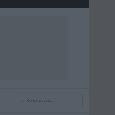
⌕
Cerca