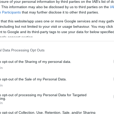
losure of your personal information by third parties on the IAB’s list of
ffiancando al tradizionale torneo femminile la
. This information may also be disclosed by us to third parties on the
IA
Participants
that may further disclose it to other third parties.
erà la corona del
King of the Beach Serie A
.
 that this website/app uses one or more Google services and may gath
including but not limited to your visit or usage behaviour. You may click 
 to Google and its third-party tags to use your data for below specifi
ogle consent section.
l Data Processing Opt Outs
o opt-out of the Sharing of my personal data.
In
o opt-out of the Sale of my Personal Data.
In
to opt-out of processing my Personal Data for Targeted
ing.
In
o opt-out of Collection, Use, Retention, Sale, and/or Sharing