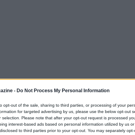
azine -
Do Not Process My Personal Information
to opt-out of the sale, sharing to third parties, or processing of your per
formation for targeted advertising by us, please use the below opt-out s
r selection. Please note that after your opt-out request is processed y
nco continua a riservare emozioni e colpi di
eing interest-based ads based on personal information utilized by us or
8:00, si affronteranno due squadre pronte a
disclosed to third parties prior to your opt-out. You may separately opt-