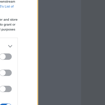
 downstream
B’s List of
er and store
to grant or
ed purposes