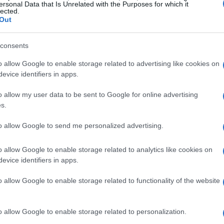
ersonal Data that Is Unrelated with the Purposes for which it
lected.
Out
a questo appuntamento con un bottino di 58
 condotta con determinazione e grinta. La
consents
i poter competere ai massimi livelli, e
o allow Google to enable storage related to advertising like cookies on
occasione per consolidare la propria
evice identifiers in apps.
 Torino
con 26 punti, arriva a Macerata con
o allow my user data to be sent to Google for online advertising
positivo per rilanciare la propria stagione.
s.
to allow Google to send me personalized advertising.
del Girone Bianco
o allow Google to enable storage related to analytics like cookies on
a partita, è utile dare un’occhiata alla
evice identifiers in apps.
o. In testa alla classifica troviamo
o allow Google to enable storage related to functionality of the website
 da
Insieme Per Pordenone Volley
con 60
 attualmente il terzo posto con 58 punti,
o allow Google to enable storage related to personalization.
tima con 26 punti.