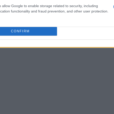
o allow Google to enable storage related to security, including
ineto Volley
con 57 punti,
Portomaggiore
cation functionality and fraud prevention, and other user protection.
chio Maggiore
con 41 punti,
San Donà di
ti,
Volley 2001 Garlasco
con 30 punti,
CONFIRM
igliano
con 25 punti,
Geetit Bologna
con 18