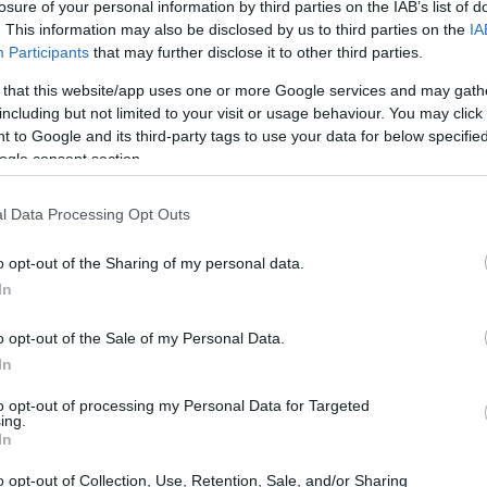
losure of your personal information by third parties on the IAB’s list of
a
e
ViViBanca Torino
. Questo incontro
. This information may also be disclosed by us to third parties on the
IA
 entrambe le formazioni, con la classifica
Participants
that may further disclose it to other third parties.
biamenti.
 that this website/app uses one or more Google services and may gath
including but not limited to your visit or usage behaviour. You may click 
 to Google and its third-party tags to use your data for below specifi
ogle consent section.
l Data Processing Opt Outs
o opt-out of the Sharing of my personal data.
In
o opt-out of the Sale of my Personal Data.
In
to opt-out of processing my Personal Data for Targeted
ing.
In
o opt-out of Collection, Use, Retention, Sale, and/or Sharing