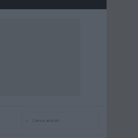
⌕
Cerca