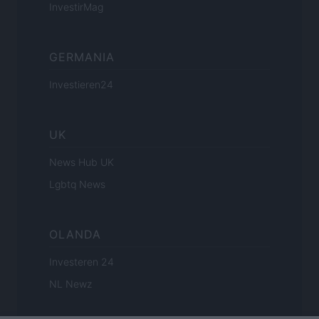
InvestirMag
GERMANIA
Investieren24
UK
News Hub UK
Lgbtq News
OLANDA
Investeren 24
NL Newz