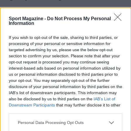
Nel complesso, la tappa di Eisenstadt ha messo in
evidenza sia i salti tecnici, con scelte tattiche
Sport Magazine -
Do Not Process My Personal
Information
decisive nell’asta, sia gli spunti di velocità pura
nelle gare di sprint. Le performance
If you wish to opt-out of the sale, sharing to third parties, or
cronometriche e le misure tecniche registrate
processing of your personal or sensitive information for
targeted advertising by us, please use the below opt-out
daranno materiale di analisi per allenatori e
section to confirm your selection. Please note that after your
atleti nelle prossime settimane.
opt-out request is processed you may continue seeing
interest-based ads based on personal information utilized by
us or personal information disclosed to third parties prior to
your opt-out. You may separately opt-out of the further
AUTORE
disclosure of your personal information by third parties on the
Ilaria Mauri
IAB’s list of downstream participants. This information may
also be disclosed by us to third parties on the
IAB’s List of
Ilaria Mauri, bolognese, decise di seguire il
Downstream Participants
that may further disclose it to other
giornalismo sportivo dopo una notte al
third parties.
Dall'Ara durante una partita decisiva: oggi
coordina le pagine di competizioni e
Please note that this website/app uses one or more Google
Personal Data Processing Opt Outs
commenti. In redazione predilige reportage
services and may gather and store information including but
sul campo e conserva il biglietto di quella