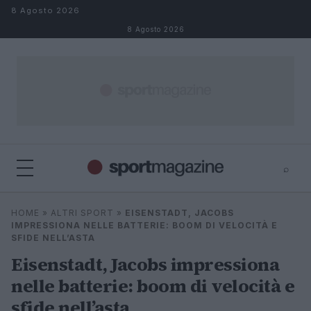
Salta al contenuto
8 Agosto 2026
8 Agosto 2026
⌕
⌕
×
HOME
»
ALTRI SPORT
»
EISENSTADT, JACOBS
Cerca
IMPRESSIONA NELLE BATTERIE: BOOM DI VELOCITÀ E
SFIDE NELL’ASTA
Eisenstadt, Jacobs impressiona
nelle batterie: boom di velocità e
sfide nell’asta