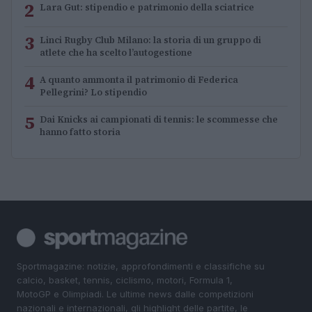
2
Lara Gut: stipendio e patrimonio della sciatrice
3
Linci Rugby Club Milano: la storia di un gruppo di
atlete che ha scelto l’autogestione
4
A quanto ammonta il patrimonio di Federica
Pellegrini? Lo stipendio
5
Dai Knicks ai campionati di tennis: le scommesse che
hanno fatto storia
Sportmagazine: notizie, approfondimenti e classifiche su
calcio, basket, tennis, ciclismo, motori, Formula 1,
MotoGP e Olimpiadi. Le ultime news dalle competizioni
nazionali e internazionali, gli highlight delle partite, le