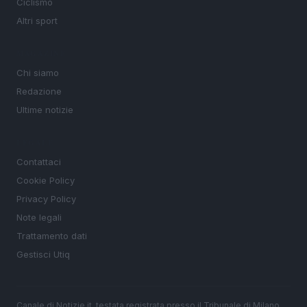
Ciclismo
Altri sport
MAGAZINE
Chi siamo
Redazione
Ultime notizie
LEGALE
Contattaci
Cookie Policy
Privacy Policy
Note legali
Trattamento dati
Gestisci Utiq
Canale di Notizie.it, testata registrata presso il Tribunale di Milano