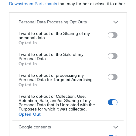
AUTORE
Downstream Participants
that may further disclose it to other
Andrea Conforti
third parties.
Andrea Conforti, 46enne torinese dal look
Please note that this website/app uses one or more Google
Personal Data Processing Opt Outs
casual e naturale, è un analista tattico che
services and may gather and store information including but
trasforma dati e clip in racconti social. Ricorda
not limited to your visit or usage behaviour. You may click to
I want to opt-out of the Sharing of my
quando annotò la rimonta al box stampa dello
personal data.
grant or deny consent to Google and its third-party tags to
Stadio Olimpico Grande Torino: da
Opted In
use your data for below specified purposes in below Google
quell'appunto nacque la sua linea editoriale,
consent section.
che propugna spiegazioni visive per il tifoso
I want to opt-out of the Sale of my
Personal Data.
critico. Dettaglio unico: una stagione
Opted In
allenatore under15 al Chieri e ciclista urbano.
I want to opt-out of processing my
Personal Data for Targeted Advertising.
Opted In
I want to opt-out of Collection, Use,
Retention, Sale, and/or Sharing of my
Personal Data that Is Unrelated with the
Purposes for which it was collected.
Opted Out
Google consents