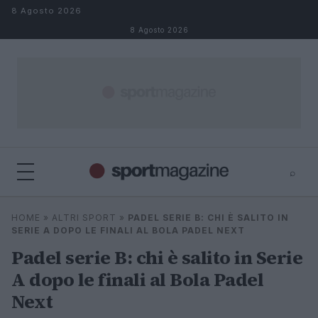
Salta al contenuto
8 Agosto 2026
8 Agosto 2026
⌕
⌕
×
HOME
»
ALTRI SPORT
»
PADEL SERIE B: CHI È SALITO IN
Cerca
SERIE A DOPO LE FINALI AL BOLA PADEL NEXT
Padel serie B: chi è salito in Serie
A dopo le finali al Bola Padel
Next