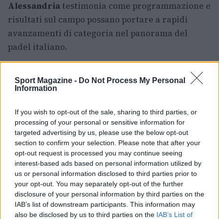
Alessandria
testimonia come programmazione e
risultati sul campo possano portare a rapidi
avanzamenti di categoria nel panorama del
padel italiano.
Oltre ai protagonisti citati, le finali al
Bola Padel
Sport Magazine -
Do Not Process My Personal
Next
hanno visto la partecipazione di club
Information
affermati come il
Pala Padel Nola
e il
Padeltown
Forlì
oltre alla già menzionata
Flea Padel Arena
If you wish to opt-out of the sale, sharing to third parties, or
processing of your personal or sensitive information for
di Torgiano
e realtà come il
Happy Village
targeted advertising by us, please use the below opt-out
Terni
che in passato ha vinto lo scudetto
section to confirm your selection. Please note that after your
maschile da neopromossa, elemento che
opt-out request is processed you may continue seeing
interest-based ads based on personal information utilized by
sottolinea come le promozioni dalla Serie B
us or personal information disclosed to third parties prior to
meritino sempre attenzione e rispetto.
your opt-out. You may separately opt-out of the further
disclosure of your personal information by third parties on the
IAB’s list of downstream participants. This information may
also be disclosed by us to third parties on the
IAB’s List of