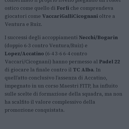
confermato il proprio livello piegando un roster
ostico come quello di
Forlì
che comprendeva
giocatori come
Vaccari
Galli
Cicognani
oltre a
Ventura e Ruiz.
I successi degli accoppiamenti
Necchi/Bogarin
(doppio 6-3 contro Ventura/Ruiz) e
Lopez/Accatino
(6-4 3-6 6-4 contro
Vaccari/Cicognani) hanno permesso al
Padel 22
di giocare la finale contro il
TC Alba
. In
quell’atto conclusivo l’assenza di Accatino,
impegnato in un corso Maestri FITP, ha influito
sulle scelte di formazione della squadra, ma non
ha scalfito il valore complessivo della
promozione conquistata.