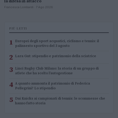
la difesa in attacco
Francesca Lombardi · 7 Ago 2026
PIÙ LETTI
1
Europei degli sport acquatici, ciclismo e tennis: il
palinsesto sportivo del 3 agosto
2
Lara Gut: stipendio e patrimonio della sciatrice
3
Linci Rugby Club Milano: la storia di un gruppo di
atlete che ha scelto l’autogestione
4
A quanto ammonta il patrimonio di Federica
Pellegrini? Lo stipendio
5
Dai Knicks ai campionati di tennis: le scommesse che
hanno fatto storia