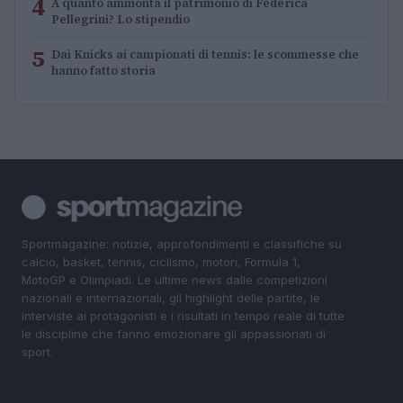
4
A quanto ammonta il patrimonio di Federica
Pellegrini? Lo stipendio
5
Dai Knicks ai campionati di tennis: le scommesse che
hanno fatto storia
Sportmagazine: notizie, approfondimenti e classifiche su
calcio, basket, tennis, ciclismo, motori, Formula 1,
MotoGP e Olimpiadi. Le ultime news dalle competizioni
nazionali e internazionali, gli highlight delle partite, le
interviste ai protagonisti e i risultati in tempo reale di tutte
le discipline che fanno emozionare gli appassionati di
sport.