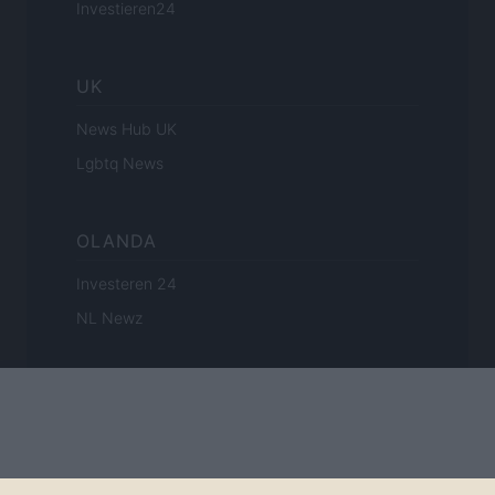
Investieren24
UK
News Hub UK
Lgbtq News
OLANDA
Investeren 24
NL Newz