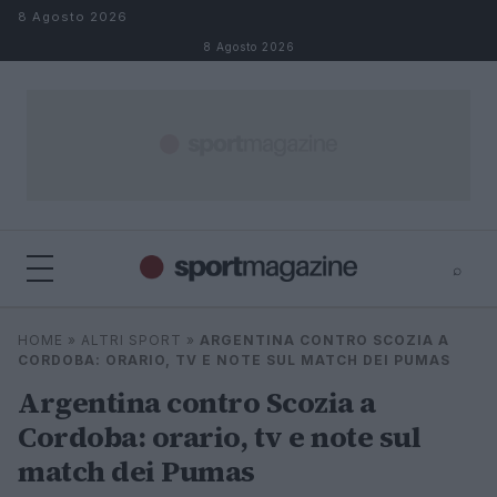
Salta al contenuto
8 Agosto 2026
8 Agosto 2026
⌕
⌕
×
HOME
»
ALTRI SPORT
»
ARGENTINA CONTRO SCOZIA A
Cerca
CORDOBA: ORARIO, TV E NOTE SUL MATCH DEI PUMAS
Argentina contro Scozia a
Cordoba: orario, tv e note sul
match dei Pumas