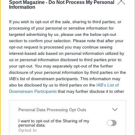
Sport Magazine -
Do Not Process My Personal
Information
If you wish to opt-out of the sale, sharing to third parties, or
processing of your personal or sensitive information for
targeted advertising by us, please use the below opt-out
section to confirm your selection. Please note that after your
opt-out request is processed you may continue seeing
interest-based ads based on personal information utilized by
us or personal information disclosed to third parties prior to
AUTORE
Francesca Lombardi
your opt-out. You may separately opt-out of the further
disclosure of your personal information by third parties on the
Francesca Lombardi, fiorentina, prese appunti
IAB’s list of downstream participants. This information may
tecnici dal primo box di un circuito toscano e
also be disclosed by us to third parties on the
IAB’s List of
da allora firma approfondimenti sui motori. In
Downstream Participants
that may further disclose it to other
redazione sostiene un approccio metodico
third parties.
alle prove su pista, cura il format 'tecnica e
cronaca' e conserva i fogli di appunti del
Please note that this website/app uses one or more Google
Personal Data Processing Opt Outs
debutto tecnico in autodromo.
services and may gather and store information including but
not limited to your visit or usage behaviour. You may click to
I want to opt-out of the Sharing of my
personal data.
grant or deny consent to Google and its third-party tags to
Opted In
use your data for below specified purposes in below Google