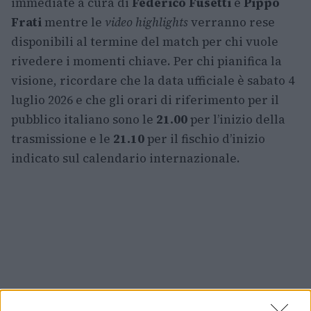
immediate a cura di
Federico Fusetti
e
Pippo
Frati
mentre le
video highlights
verranno rese
disponibili al termine del match per chi vuole
rivedere i momenti chiave. Per chi pianifica la
visione, ricordare che la data ufficiale è sabato 4
luglio 2026 e che gli orari di riferimento per il
pubblico italiano sono le
21.00
per l’inizio della
trasmissione e le
21.10
per il fischio d’inizio
indicato sul calendario internazionale.