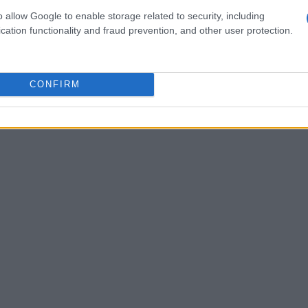
o allow Google to enable storage related to security, including
cation functionality and fraud prevention, and other user protection.
 un’impresa da poco. Con il passare delle ore,
 evidente. Brais Rey, ad esempio, ha deciso di
l dolore ai piedi causato dal lungo tempo
CONFIRM
e energie è stata cruciale per completare