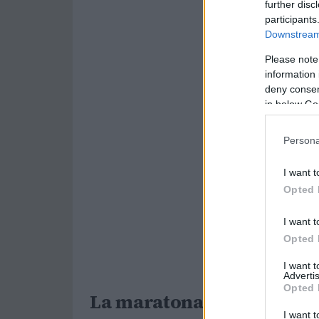
further disc
participants
Downstream 
Please note
information 
deny consent
in below Go
Persona
I want t
Opted 
I want t
Opted 
I want 
Advertis
Opted 
La maratona di padel a V
I want t