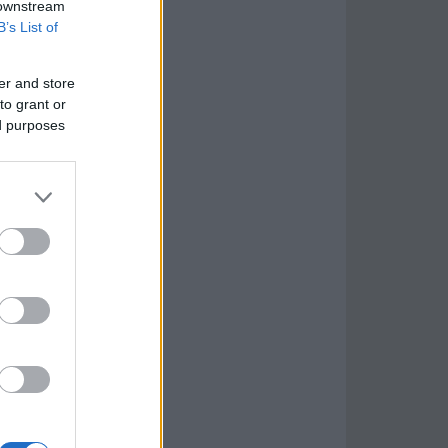
 downstream
B’s List of
er and store
to grant or
ed purposes