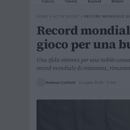
Calcio
Tennis
Basket
Motori
HOME
»
ALTRI SPORT
»
RECORD MONDIALE DI
Record mondiale 
gioco per una b
Una sfida estrema per una nobile causa
record mondiale di resistenza, rimanen
Andrea Conforti
·
3 Luglio 2026
· 2 min