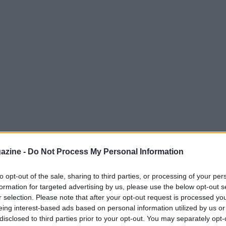
e che sfidano i limiti umani e che, al
azine -
Do Not Process My Personal Information
olidarietà. A Vigo, quattro amici hanno
stabilendo il nuovo record mondiale di padel
to opt-out of the sale, sharing to third parties, or processing of your per
formation for targeted advertising by us, please use the below opt-out s
ais Rey, Martín Domínguez, Jorge Bigotes e
r selection. Please note that after your opt-out request is processed y
a determinazione e la passione possono
eing interest-based ads based on personal information utilized by us or
attutto quando si gioca per una buona causa.
disclosed to third parties prior to your opt-out. You may separately opt-