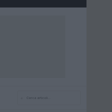
⌕
Cerca