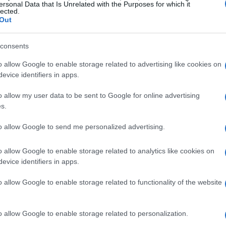
ersonal Data that Is Unrelated with the Purposes for which it
edizione del torneo di padel del Concello de
lected.
Out
de Barreiro. La partita è iniziata alle 00:05 di
sabato, totalizzando 100 set giocati. La coppia
consents
 Brais Rey e Martín Domínguez, che ha avuto la
o allow Google to enable storage related to advertising like cookies on
s con un punteggio di 57 set a 43.
evice identifiers in apps.
o allow my user data to be sent to Google for online advertising
d
s.
re era stato stabilito a a Blackpool, nel
to allow Google to send me personalized advertising.
s Mollinga, Benny Evinson e David Davies. I
perato questo primato di un’ora, dimostrando
o allow Google to enable storage related to analytics like cookies on
evice identifiers in apps.
zionale. Durante la maratona, i giocatori sono
e ha monitorato costantemente le loro
o allow Google to enable storage related to functionality of the website
o allow Google to enable storage related to personalization.