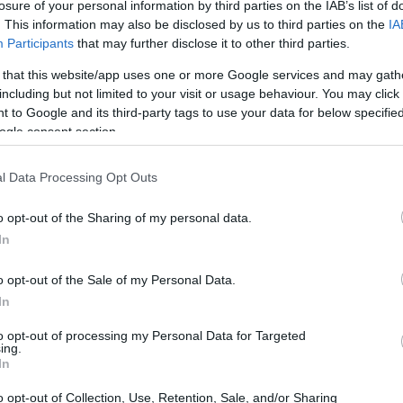
losure of your personal information by third parties on the IAB’s list of
. This information may also be disclosed by us to third parties on the
IA
Participants
that may further disclose it to other third parties.
 that this website/app uses one or more Google services and may gath
including but not limited to your visit or usage behaviour. You may click 
 to Google and its third-party tags to use your data for below specifi
ogle consent section.
l Data Processing Opt Outs
o opt-out of the Sharing of my personal data.
In
o opt-out of the Sale of my Personal Data.
In
lenti azzurri si allenano a ritmo serrato,
to opt-out of processing my Personal Data for Targeted
isico e preparazione tattica. Un’occasione
ing.
In
a vicino il percorso di una delle selezioni più
ico italiano.
o opt-out of Collection, Use, Retention, Sale, and/or Sharing