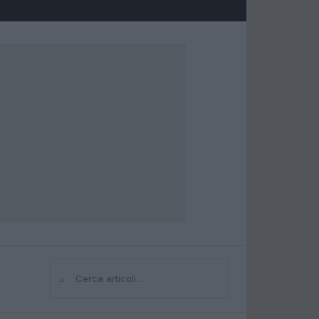
⌕
Cerca