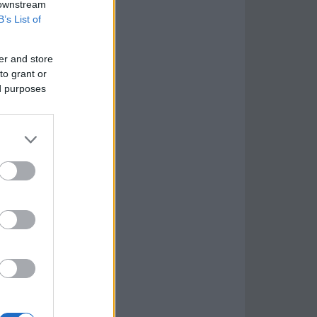
 downstream
B’s List of
er and store
to grant or
ed purposes