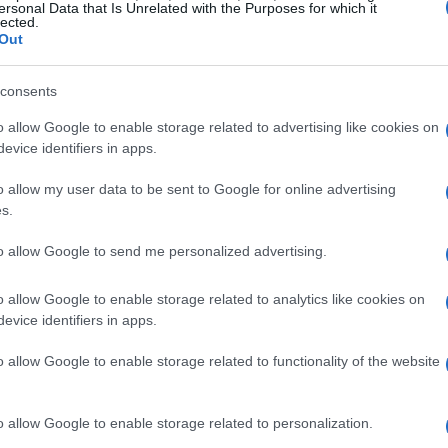
ersonal Data that Is Unrelated with the Purposes for which it
lected.
Out
 territorio marchigiano
consents
ale. Le
Marche
si confermano un punto di
o allow Google to enable storage related to advertising like cookies on
, grazie alla qualità delle strutture e alla
evice identifiers in apps.
o sa esprimere. Il
Comune di Grottazzolina
IPAV Ascoli Piceno – Fermo
ha accolto con
o allow my user data to be sent to Google for online advertising
s.
to allow Google to send me personalized advertising.
Vicesindaco Marco Alici
hanno incontrato
o allow Google to enable storage related to analytics like cookies on
le e un ringraziamento. “Avervi qui per questo
evice identifiers in apps.
à della Polonia, prima dei Campionati Europei è
.
o allow Google to enable storage related to functionality of the website
o allow Google to enable storage related to personalization.