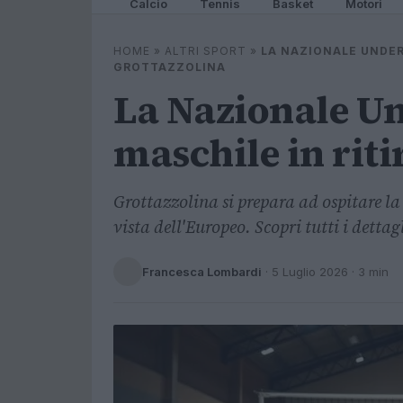
Calcio
Tennis
Basket
Motori
HOME
»
ALTRI SPORT
»
LA NAZIONALE UNDER 
GROTTAZZOLINA
La Nazionale Un
maschile in riti
Grottazzolina si prepara ad ospitare l
vista dell'Europeo. Scopri tutti i dettagl
Francesca Lombardi
·
5 Luglio 2026
· 3 min