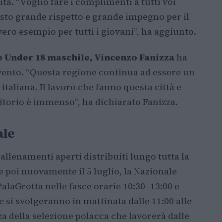
ità. “Voglio fare i complimenti a tutti voi
isto grande rispetto e grande impegno per il
vero esempio per tutti i giovani”, ha aggiunto.
e Under 18 maschile, Vincenzo Fanizza
ha
evento. “Questa regione continua ad essere un
italiana. Il lavoro che fanno questa città e
rritorio è immenso”, ha dichiarato Fanizza.
ale
llenamenti aperti distribuiti lungo tutta la
 e poi nuovamente il 5 luglio, la Nazionale
alaGrotta nelle fasce orarie 10:30–13:00 e
te si svolgeranno in mattinata dalle 11:00 alle
 della selezione polacca che lavorerà dalle