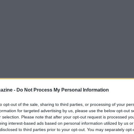
azine -
Do Not Process My Personal Information
ra e propria
Volley City
per una settimana.
volo
ha scelto il
PalaGrotta
come quartier
to opt-out of the sale, sharing to third parties, or processing of your per
ione in vista dei
Campionati Europei
.
formation for targeted advertising by us, please use the below opt-out s
r selection. Please note that after your opt-out request is processed y
eing interest-based ads based on personal information utilized by us or
disclosed to third parties prior to your opt-out. You may separately opt-