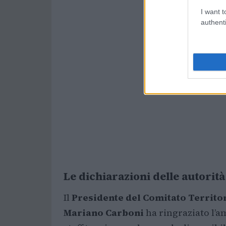
I want t
authenti
Le dichiarazioni delle autorità
Il
Presidente del Comitato Territo
Mariano Carboni
ha ringraziato l’a