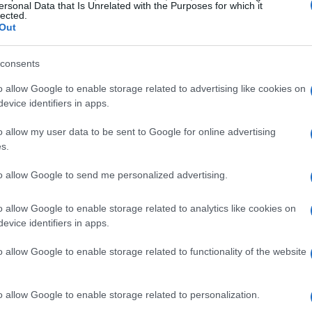
trasmissione
ersonal Data that Is Unrelated with the Purposes for which it
lected.
Valentina Mariani · 23 Apr 2026
Out
BASKET
consents
o allow Google to enable storage related to advertising like cookies on
evice identifiers in apps.
o allow my user data to be sent to Google for online advertising
s.
to allow Google to send me personalized advertising.
Guida completa streaming playoff
o allow Google to enable storage related to analytics like cookies on
sta
NBA 2026/2026 e codice Kalshi
evice identifiers in apps.
FOXSPORTS per il bonus
Tutti i dettagli su calendario, piattaforme
o allow Google to enable storage related to functionality of the website
uti
streaming e il procedimento per ricevere il bonus
per…
Kalshi inserendo il codice FOXSPORTS
o allow Google to enable storage related to personalization.
Valentina Mariani · 18 Apr 2026