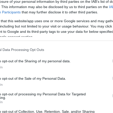
losure of your personal information by third parties on the IAB’s list of
Sudafrica torna al centro della scena mondiale
. This information may also be disclosed by us to third parties on the
IA
aprendo il Mondiale 2026 contro il Messico: analisi
Participants
that may further disclose it to other third parties.
del girone, profili dei protagonisti e il…
Valentina Mariani · 26 Apr 2026
 that this website/app uses one or more Google services and may gath
including but not limited to your visit or usage behaviour. You may click 
 to Google and its third-party tags to use your data for below specifi
ALTRI SPORT
ogle consent section.
l Data Processing Opt Outs
o opt-out of the Sharing of my personal data.
In
o opt-out of the Sale of my Personal Data.
o,
Sabato e domenica di UFL: guida
In
completa alla Week 5 e ai
to opt-out of processing my Personal Data for Targeted
protagonisti
ing.
In
Tutte le informazioni essenziali sulla Week 5 della
UFL: calendario, protagonisti e canali di
o opt-out of Collection, Use, Retention, Sale, and/or Sharing