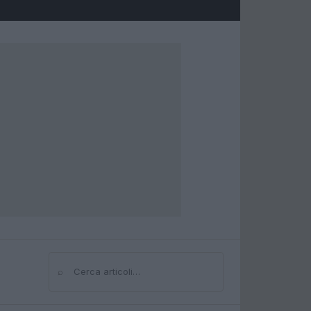
⌕
Cerca