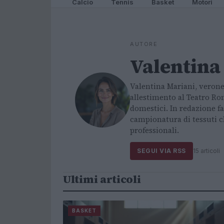
Calcio
Tennis
Basket
Motori
AUTORE
Valentina
Valentina Mariani, verone
allestimento al Teatro Ro
domestici. In redazione f
campionatura di tessuti c
professionali.
SEGUI VIA RSS
15 articoli
Ultimi articoli
BASKET