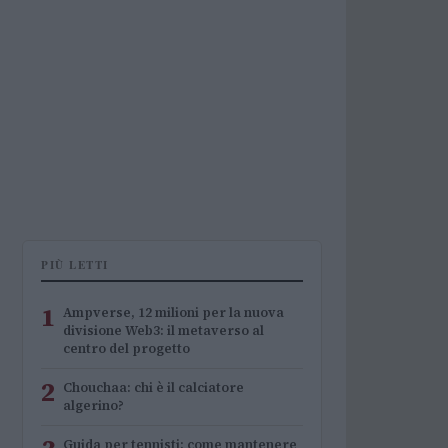
PIÙ LETTI
1
Ampverse, 12 milioni per la nuova
divisione Web3: il metaverso al
centro del progetto
2
Chouchaa: chi è il calciatore
algerino?
Guida per tennisti: come mantenere