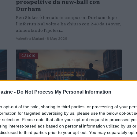
prospettive da new-ball con
Durham
Ben Stokes è tornato in campo con Durham dopo
l'infortunio al volto e ha chiuso con 2-40 da 14 over,
alimentando l'ipotesi…
Valentina Mariani · 8 Mag 2026
CALCIO
azine -
Do Not Process My Personal Information
to opt-out of the sale, sharing to third parties, or processing of your per
formation for targeted advertising by us, please use the below opt-out s
Sudafrica-Messico inaugureranno
r selection. Please note that after your opt-out request is processed y
il Mondiale 2026: tutto quello da
eing interest-based ads based on personal information utilized by us or
sapere
disclosed to third parties prior to your opt-out. You may separately opt-