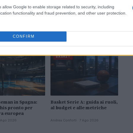
o allow Google to enable storage related to security, including
cation functionality and fraud prevention, and other user protection.
CONFIRM
BASKET
eman in Spagna:
Basket Serie A: guida ai ruoli,
his pronto per
al budget e alle metriche
ra europea
 7 Ago 2026
Andrea Conforti · 7 Ago 2026