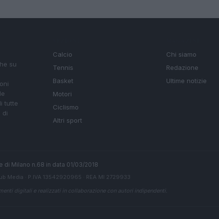
SEZIONI
MAGAZINE
Calcio
Chi siamo
che su
Tennis
Redazione
Basket
Ultime notizie
oni
le
Motori
i tutte
Ciclismo
 di
Altri sport
ale di Milano n.68 in data 01/03/2018
ub Media
· P.IVA 13542920965 · REA MI 2729933
enti digitali e realizzati in collaborazione con autori indipendenti.