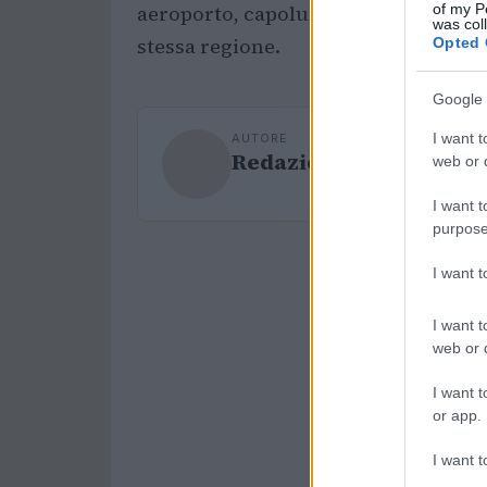
of my P
aeroporto, capoluogo di regione o pr
was col
stessa regione.
Opted 
Google 
I want t
AUTORE
Redazione Sport Maga
web or d
I want t
purpose
I want 
I want t
web or d
I want t
or app.
I want t