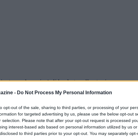
ivata ma la serie A di basket, nella stagione
e. Il tema verrà trattato nella prossima
azine -
Do Not Process My Personal Information
to opt-out of the sale, sharing to third parties, or processing of your per
formation for targeted advertising by us, please use the below opt-out s
r selection. Please note that after your opt-out request is processed y
eing interest-based ads based on personal information utilized by us or
disclosed to third parties prior to your opt-out. You may separately opt-