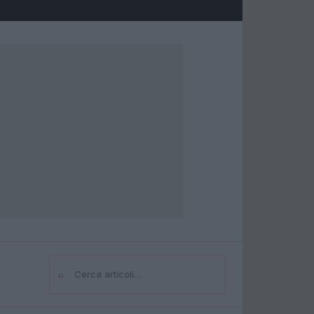
⌕
Cerca