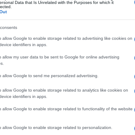
ersonal Data that Is Unrelated with the Purposes for which it
ovincia, assenza di altre squadre in A della
lected.
Out
consents
o allow Google to enable storage related to advertising like cookies on
zine
evice identifiers in apps.
o allow my user data to be sent to Google for online advertising
s.
to allow Google to send me personalized advertising.
o allow Google to enable storage related to analytics like cookies on
evice identifiers in apps.
o allow Google to enable storage related to functionality of the website
o allow Google to enable storage related to personalization.