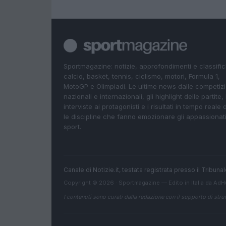
Sportmagazine: notizie, approfondimenti e classifi
calcio, basket, tennis, ciclismo, motori, Formula 1,
MotoGP e Olimpiadi. Le ultime news dalle competizi
nazionali e internazionali, gli highlight delle partite, 
interviste ai protagonisti e i risultati in tempo reale d
le discipline che fanno emozionare gli appassionati
sport.
Canale di Notizie.it, testata registrata presso il Tribun
Copyright © 2026 · Sportmagazine — Edito in Italia da
AdH
I contenuti sono curati dalla redazione con il supporto di strum