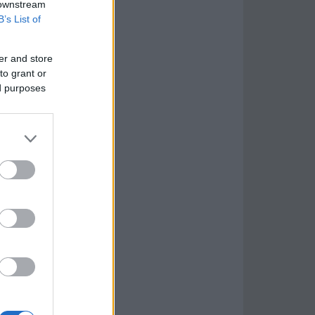
 downstream
B’s List of
er and store
to grant or
ed purposes