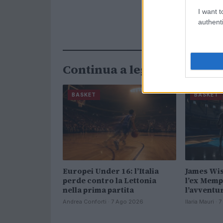
I want t
authenti
Continua a leggere
BASKET
BASKET
Europei Under 16: l’Italia
James Wis
perde contro la Lettonia
l’ex Memp
nella prima partita
l’avventu
Andrea Conforti · 7 Ago 2026
Ilaria Mauri ·