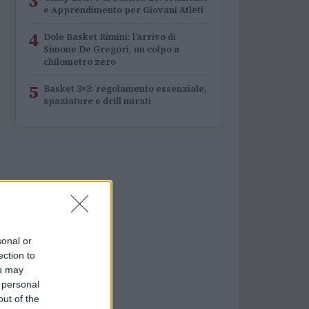
3
e Apprendimento per Giovani Atleti
4
Dole Basket Rimini: l’arrivo di
Simone De Gregori, un colpo a
chilometro zero
5
Basket 3×3: regolamento essenziale,
spaziature e drill mirati
sonal or
ection to
ou may
 personal
out of the