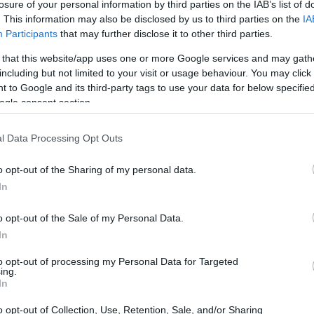
losure of your personal information by third parties on the IAB’s list of
. This information may also be disclosed by us to third parties on the
IA
Participants
that may further disclose it to other third parties.
 that this website/app uses one or more Google services and may gath
including but not limited to your visit or usage behaviour. You may click 
 to Google and its third-party tags to use your data for below specifi
ogle consent section.
l Data Processing Opt Outs
o opt-out of the Sharing of my personal data.
In
e verrà operato il blocco delle retrocessioni
o opt-out of the Sale of my Personal Data.
In
a del torneo tutte e quindici le formazioni
se dalla A2. A completare il quadro una
to opt-out of processing my Personal Data for Targeted
ing.
avere preso in esame una serie di
In
ione, organigramma societario, presenza di un
o opt-out of Collection, Use, Retention, Sale, and/or Sharing