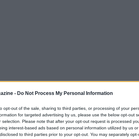
azine -
Do Not Process My Personal Information
Derthona ai quarti di finale (punteggio: 74-
nali di Supercoppa italiana, dove lunedì sarà
to opt-out of the sale, sharing to third parties, or processing of your per
formation for targeted advertising by us, please use the below opt-out s
r selection. Please note that after your opt-out request is processed y
eing interest-based ads based on personal information utilized by us or
disclosed to third parties prior to your opt-out. You may separately opt-