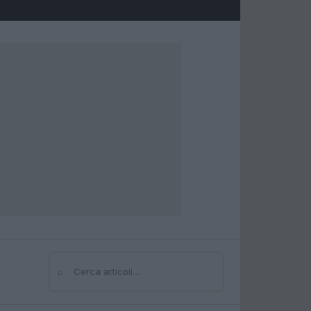
⌕
Cerca