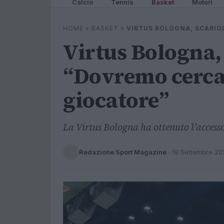
Calcio
Tennis
Basket
Motori
HOME
»
BASKET
»
VIRTUS BOLOGNA, SCARIO
Virtus Bologna,
“Dovremo cercar
giocatore”
La Virtus Bologna ha ottenuto l’accesso
Redazione Sport Magazine
·
19 Settembre 20