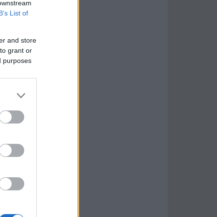
 downstream
B’s List of
er and store
to grant or
ed purposes