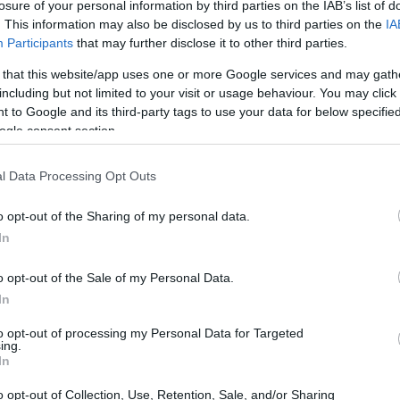
losure of your personal information by third parties on the IAB’s list of
. This information may also be disclosed by us to third parties on the
IA
Participants
that may further disclose it to other third parties.
 that this website/app uses one or more Google services and may gath
including but not limited to your visit or usage behaviour. You may click 
 to Google and its third-party tags to use your data for below specifi
ogle consent section.
l Data Processing Opt Outs
o opt-out of the Sharing of my personal data.
In
o opt-out of the Sale of my Personal Data.
In
rò, le Vu Nere devono ora cercare una
to opt-out of processing my Personal Data for Targeted
entro nigeriano Ekpe Udoh, che rimarrà fuori
ing.
In
 grave al ginocchio sinistro. “Dovremo
o opt-out of Collection, Use, Retention, Sale, and/or Sharing