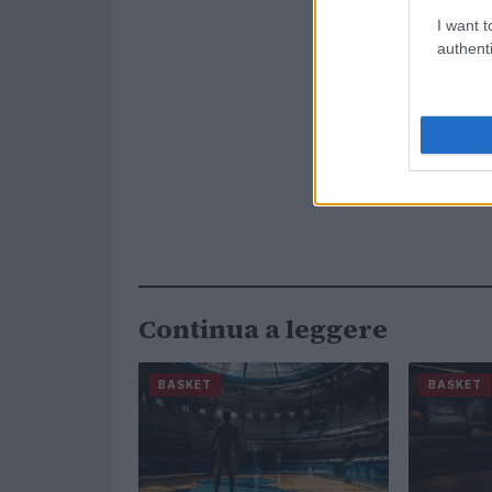
I want t
authenti
Continua a leggere
BASKET
BASKET