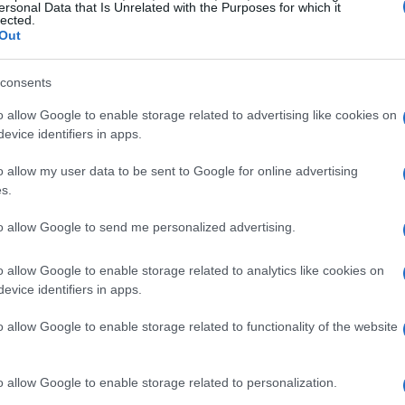
 cercare un altro giocatore”, ha infatti detto
ersonal Data that Is Unrelated with the Purposes for which it
lected.
ariolo.
Out
a Bologna e di essere tornato in Europa –
consents
la sua presentazione -. Sono venuto alla
o allow Google to enable storage related to advertising like cookies on
roster competitivo alla presenza di coach
evice identifiers in apps.
trà affrontare al meglio una stagione lunga.
o allow my user data to be sent to Google for online advertising
ovremo dare il meglio e crescere insieme”.
s.
to allow Google to send me personalized advertising.
o allow Google to enable storage related to analytics like cookies on
zine
evice identifiers in apps.
o allow Google to enable storage related to functionality of the website
o allow Google to enable storage related to personalization.