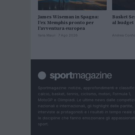
James Wiseman in Spagna:
Basket Ser
l’ex Memphis pronto per
al budget 
l’avventura europea
Ilaria Mauri · 7 Ago 2026
Andrea Confor
Sportmagazine: notizie, approfondimenti e classifi
calcio, basket, tennis, ciclismo, motori, Formula 1,
MotoGP e Olimpiadi. Le ultime news dalle competizi
nazionali e internazionali, gli highlight delle partite, 
interviste ai protagonisti e i risultati in tempo reale d
le discipline che fanno emozionare gli appassionati
sport.