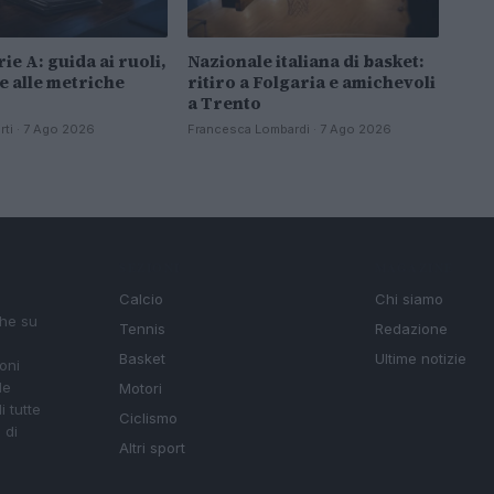
ie A: guida ai ruoli,
Nazionale italiana di basket:
e alle metriche
ritiro a Folgaria e amichevoli
a Trento
ti · 7 Ago 2026
Francesca Lombardi · 7 Ago 2026
SEZIONI
MAGAZINE
Calcio
Chi siamo
che su
Tennis
Redazione
Basket
Ultime notizie
oni
le
Motori
i tutte
Ciclismo
 di
Altri sport