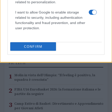
related to personalization.
I want to allow Google to enable storage
related to security, including authentication
functionality and fraud prevention, and other
user protection.
FIBA U16 EuroBasket 2026: la formazione italiana e le
partite da seguire
Ilaria Mauri · 3 Ago 2026
CONFIRM
PIÙ LETTI
1
Molin in vista dell’Olimpia: “Il feeling è positivo, la
squadra è cresciuta”
2
FIBA U16 EuroBasket 2026: la formazione italiana e le
partite da seguire
3
Camp Estivo di Basket: Divertimento e Apprendimento
per Giovani Atleti