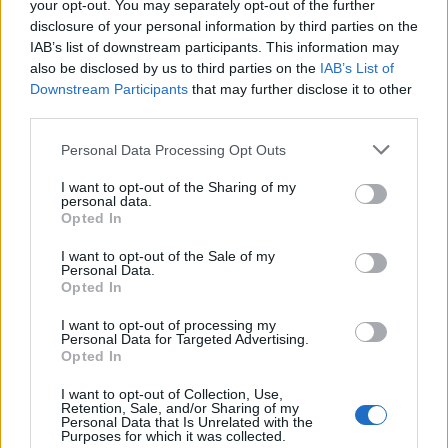
your opt-out. You may separately opt-out of the further
BASKET
disclosure of your personal information by third parties on the
IAB’s list of downstream participants. This information may
also be disclosed by us to third parties on the
IAB’s List of
Downstream Participants
that may further disclose it to other
third parties.
Please note that this website/app uses one or more Google
Personal Data Processing Opt Outs
services and may gather and store information including but
not limited to your visit or usage behaviour. You may click to
I want to opt-out of the Sharing of my
personal data.
grant or deny consent to Google and its third-party tags to
Opted In
use your data for below specified purposes in below Google
consent section.
I want to opt-out of the Sale of my
Personal Data.
Opted In
Elachem Vigevano ingaggia Isaiah Brickner: la prima
esperienza europea del giovane talento
I want to opt-out of processing my
Andrea Conforti · 5 Ago 2026
Personal Data for Targeted Advertising.
Opted In
BASKET
I want to opt-out of Collection, Use,
Retention, Sale, and/or Sharing of my
Personal Data that Is Unrelated with the
Purposes for which it was collected.