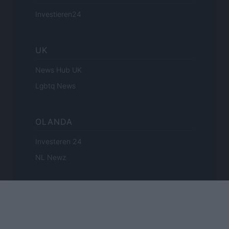
Investieren24
UK
News Hub UK
Lgbtq News
OLANDA
Investeren 24
NL Newz