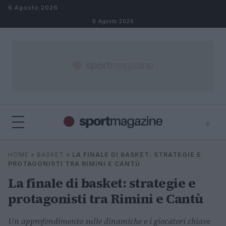
Salta al contenuto
6 Agosto 2026
6 Agosto 2026
⌕
⌕
×
HOME
»
BASKET
»
LA FINALE DI BASKET: STRATEGIE E
Cerca
PROTAGONISTI TRA RIMINI E CANTÙ
La finale di basket: strategie e
protagonisti tra Rimini e Cantù
Un approfondimento sulle dinamiche e i giocatori chiave