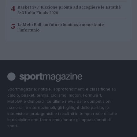
4
Basket 3×3: Riccione pronta ad accogliere le Estathé
3×3 Italia Finals 2026
5
LaMelo Ball: un futuro luminoso nonostante
l’infortunio
Sportmagazine: notizie, approfondimenti e classifiche su
calcio, basket, tennis, ciclismo, motori, Formula 1,
MotoGP e Olimpiadi. Le ultime news dalle competizioni
nazionali e internazionali, gli highlight delle partite, le
interviste ai protagonisti e i risultati in tempo reale di tutte
le discipline che fanno emozionare gli appassionati di
sport.