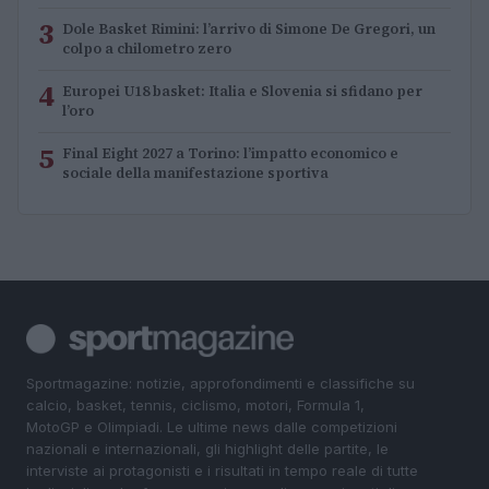
3
Dole Basket Rimini: l’arrivo di Simone De Gregori, un
colpo a chilometro zero
4
Europei U18 basket: Italia e Slovenia si sfidano per
l’oro
5
Final Eight 2027 a Torino: l’impatto economico e
sociale della manifestazione sportiva
Sportmagazine: notizie, approfondimenti e classifiche su
calcio, basket, tennis, ciclismo, motori, Formula 1,
MotoGP e Olimpiadi. Le ultime news dalle competizioni
nazionali e internazionali, gli highlight delle partite, le
interviste ai protagonisti e i risultati in tempo reale di tutte