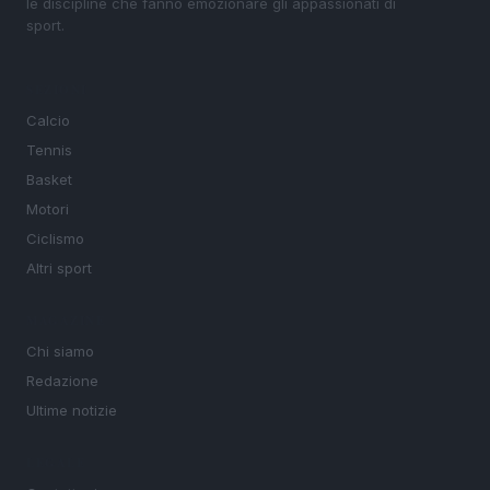
le discipline che fanno emozionare gli appassionati di
sport.
SEZIONI
Calcio
Tennis
Basket
Motori
Ciclismo
Altri sport
MAGAZINE
Chi siamo
Redazione
Ultime notizie
LEGALE