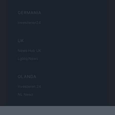
GERMANIA
Investieren24
UK
News Hub UK
Lgbtq News
OLANDA
Investeren 24
NL Newz