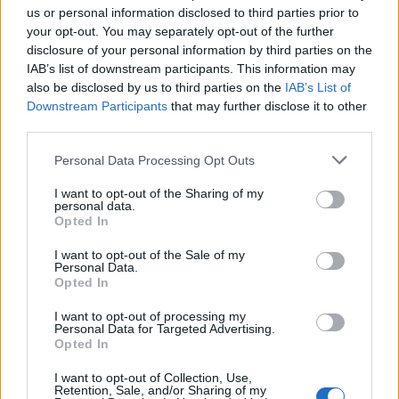
us or personal information disclosed to third parties prior to
Continua a leggere
your opt-out. You may separately opt-out of the further
disclosure of your personal information by third parties on the
IAB’s list of downstream participants. This information may
BASKET
also be disclosed by us to third parties on the
IAB’s List of
Downstream Participants
that may further disclose it to other
third parties.
Please note that this website/app uses one or more Google
Personal Data Processing Opt Outs
services and may gather and store information including but
not limited to your visit or usage behaviour. You may click to
I want to opt-out of the Sharing of my
personal data.
grant or deny consent to Google and its third-party tags to
Opted In
use your data for below specified purposes in below Google
consent section.
I want to opt-out of the Sale of my
Personal Data.
Opted In
Basket Serie A: guida ai ruoli, al budget e alle
I want to opt-out of processing my
Personal Data for Targeted Advertising.
metriche
Opted In
Andrea Conforti · 7 Ago 2026
I want to opt-out of Collection, Use,
Retention, Sale, and/or Sharing of my
BASKET