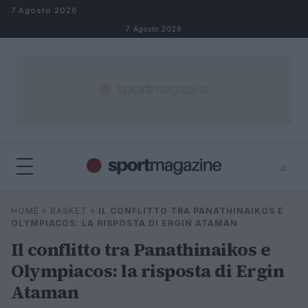
Salta al contenuto
7 Agosto 2026
7 Agosto 2026
⌕
⌕
×
HOME
»
BASKET
»
IL CONFLITTO TRA PANATHINAIKOS E
Cerca
OLYMPIACOS: LA RISPOSTA DI ERGIN ATAMAN
Il conflitto tra Panathinaikos e
Olympiacos: la risposta di Ergin
Ataman