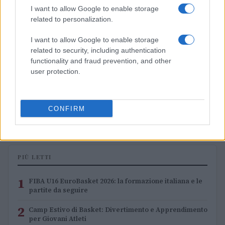
I want to allow Google to enable storage
related to personalization.
I want to allow Google to enable storage
related to security, including authentication
functionality and fraud prevention, and other
user protection.
Europeo Under 18 femminile: l’Italia supera
l’Ungheria in rimonta e vola ai quarti
CONFIRM
Ilaria Mauri · 6 Ago 2026
PIÙ LETTI
1
FIBA U16 EuroBasket 2026: la formazione italiana e le
partite da seguire
2
Camp Estivo di Basket: Divertimento e Apprendimento
per Giovani Atleti