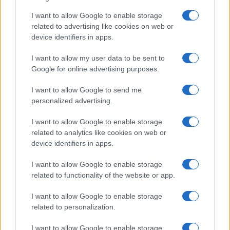
Guida rapida al 3×3: possesso, ritmo e spacing su metà
I want to allow Google to enable storage
campo
related to advertising like cookies on web or
Andrea Conforti · 6 Ago 2026
device identifiers in apps.
I want to allow my user data to be sent to
Google for online advertising purposes.
PIÙ LETTI
I want to allow Google to send me
1
FIBA U16 EuroBasket 2026: la formazione italiana e le
personalized advertising.
partite da seguire
I want to allow Google to enable storage
2
Camp Estivo di Basket: Divertimento e Apprendimento
related to analytics like cookies on web or
per Giovani Atleti
device identifiers in apps.
3
Europei U18 basket: Italia e Slovenia si sfidano per
I want to allow Google to enable storage
l’oro
related to functionality of the website or app.
4
Dole Basket Rimini: l’arrivo di Simone De Gregori, un
I want to allow Google to enable storage
colpo a chilometro zero
related to personalization.
5
Final Eight 2027 a Torino: l’impatto economico e
sociale della manifestazione sportiva
I want to allow Google to enable storage