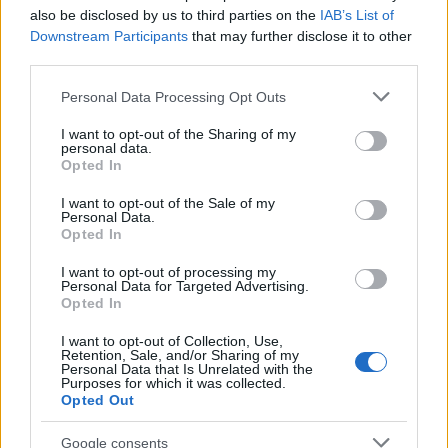
also be disclosed by us to third parties on the
IAB’s List of
Downstream Participants
that may further disclose it to other
third parties.
Please note that this website/app uses one or more Google
Personal Data Processing Opt Outs
Pistoia Basket 2000 annuncia la partnership con
services and may gather and store information including but
L’Arte dello Sport per la stagione 2026/27
not limited to your visit or usage behaviour. You may click to
I want to opt-out of the Sharing of my
personal data.
Ilaria Mauri · 6 Ago 2026
grant or deny consent to Google and its third-party tags to
Opted In
use your data for below specified purposes in below Google
BASKET
consent section.
I want to opt-out of the Sale of my
Personal Data.
Opted In
I want to opt-out of processing my
Personal Data for Targeted Advertising.
Opted In
I want to opt-out of Collection, Use,
Retention, Sale, and/or Sharing of my
Personal Data that Is Unrelated with the
Purposes for which it was collected.
Opted Out
Google consents