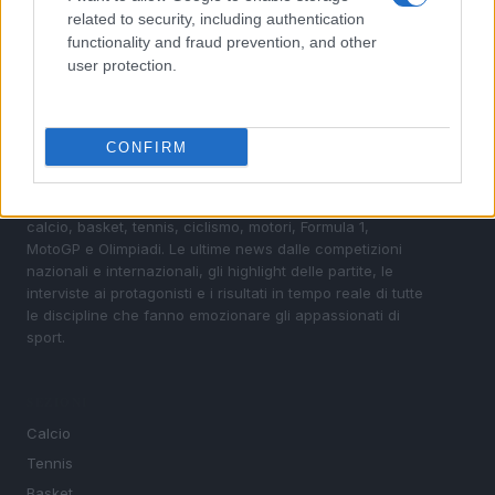
related to security, including authentication
functionality and fraud prevention, and other
user protection.
CONFIRM
Sportmagazine: notizie, approfondimenti e classifiche su
calcio, basket, tennis, ciclismo, motori, Formula 1,
MotoGP e Olimpiadi. Le ultime news dalle competizioni
nazionali e internazionali, gli highlight delle partite, le
interviste ai protagonisti e i risultati in tempo reale di tutte
le discipline che fanno emozionare gli appassionati di
sport.
SEZIONI
Calcio
Tennis
Basket