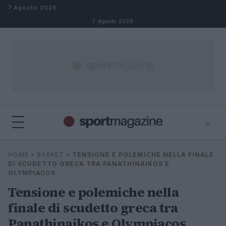
Salta al contenuto
7 Agosto 2026
7 Agosto 2026
⌕
⌕
×
HOME
»
BASKET
»
TENSIONE E POLEMICHE NELLA FINALE
Cerca
DI SCUDETTO GRECA TRA PANATHINAIKOS E
OLYMPIACOS
Tensione e polemiche nella
finale di scudetto greca tra
Panathinaikos e Olympiacos