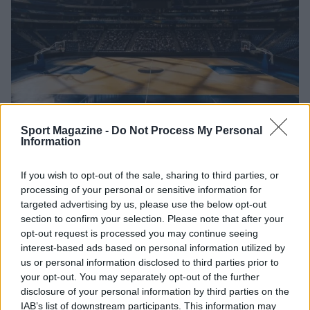
Europeo Under 18 femminile: l’Italia supera
Sport Magazine -
Do Not Process My Personal
Information
l’Ungheria in rimonta e vola ai quarti
Ilaria Mauri · 6 Ago 2026
If you wish to opt-out of the sale, sharing to third parties, or
processing of your personal or sensitive information for
BASKET
targeted advertising by us, please use the below opt-out
section to confirm your selection. Please note that after your
opt-out request is processed you may continue seeing
interest-based ads based on personal information utilized by
us or personal information disclosed to third parties prior to
your opt-out. You may separately opt-out of the further
disclosure of your personal information by third parties on the
IAB’s list of downstream participants. This information may