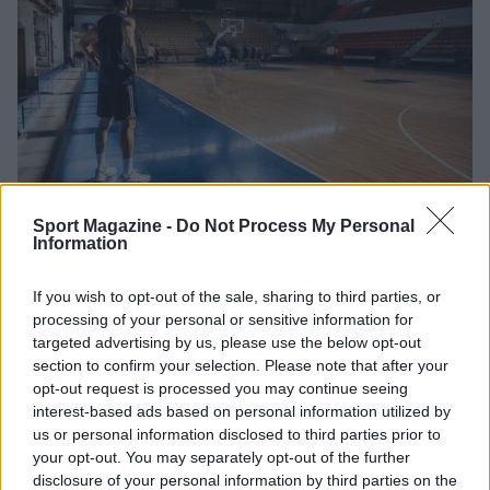
Sport Magazine -
Do Not Process My Personal
Elachem Vigevano ingaggia Isaiah Brickner: la prima
Information
esperienza europea del giovane talento
Andrea Conforti · 5 Ago 2026
If you wish to opt-out of the sale, sharing to third parties, or
processing of your personal or sensitive information for
BASKET
targeted advertising by us, please use the below opt-out
section to confirm your selection. Please note that after your
opt-out request is processed you may continue seeing
interest-based ads based on personal information utilized by
us or personal information disclosed to third parties prior to
your opt-out. You may separately opt-out of the further
disclosure of your personal information by third parties on the