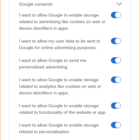
Google consents
I want to allow Google to enable storage
FIBA U16 EuroBasket 2026: la formazione italiana e le
related to advertising like cookies on web or
partite da seguire
device identifiers in apps.
Ilaria Mauri · 3 Ago 2026
I want to allow my user data to be sent to
Google for online advertising purposes.
PIÙ LETTI
I want to allow Google to send me
personalized advertising.
1
Basket sotto le stelle a Villa Verucchio: il programma
completo dell’evento estivo
I want to allow Google to enable storage
related to analytics like cookies on web or
2
Molin in vista dell’Olimpia: “Il feeling è positivo, la
device identifiers in apps.
squadra è cresciuta”
I want to allow Google to enable storage
3
Basket 3×3: Riccione pronta ad accogliere le Estathé
related to functionality of the website or app.
3×3 Italia Finals 2026
4
I want to allow Google to enable storage
Final Eight 2027 a Torino: l’impatto economico e
sociale della manifestazione sportiva
related to personalization.