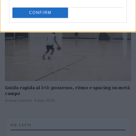
BASKET
CONFIRM
Guida rapida al 3×3: possesso, ritmo e spacing su metà
campo
Andrea Conforti · 6 Ago 2026
PIÙ LETTI