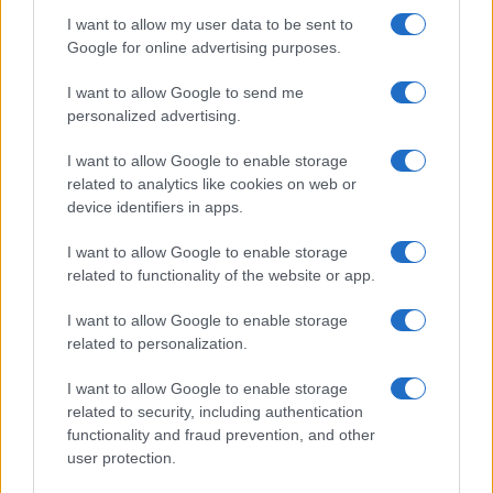
Europeo Under 18 femminile: l’Italia supera
I want to allow my user data to be sent to
l’Ungheria in rimonta e vola ai quarti
Google for online advertising purposes.
Ilaria Mauri · 6 Ago 2026
I want to allow Google to send me
BASKET
personalized advertising.
I want to allow Google to enable storage
related to analytics like cookies on web or
device identifiers in apps.
I want to allow Google to enable storage
related to functionality of the website or app.
I want to allow Google to enable storage
related to personalization.
I want to allow Google to enable storage
Pistoia Basket 2000 annuncia la partnership con
related to security, including authentication
L’Arte dello Sport per la stagione 2026/27
functionality and fraud prevention, and other
Ilaria Mauri · 6 Ago 2026
user protection.