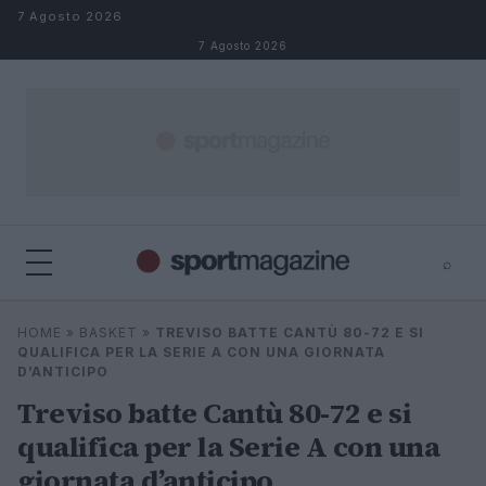
Salta al contenuto
7 Agosto 2026
7 Agosto 2026
⌕
⌕
×
HOME
»
BASKET
»
TREVISO BATTE CANTÙ 80-72 E SI
Cerca
QUALIFICA PER LA SERIE A CON UNA GIORNATA
D’ANTICIPO
Treviso batte Cantù 80-72 e si
qualifica per la Serie A con una
giornata d’anticipo