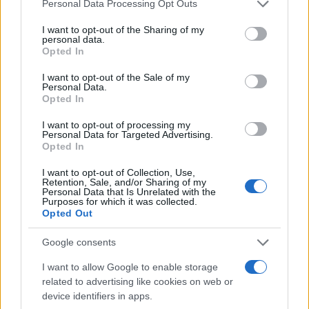
Please note that this website/app uses one or more Google
Personal Data Processing Opt Outs
services and may gather and store information including but
not limited to your visit or usage behaviour. You may click to
I want to opt-out of the Sharing of my
personal data.
grant or deny consent to Google and its third-party tags to
Opted In
use your data for below specified purposes in below Google
consent section.
I want to opt-out of the Sale of my
Continua a leggere
Personal Data.
Opted In
BASKET
I want to opt-out of processing my
Personal Data for Targeted Advertising.
Opted In
I want to opt-out of Collection, Use,
Retention, Sale, and/or Sharing of my
Personal Data that Is Unrelated with the
Purposes for which it was collected.
Opted Out
Google consents
I want to allow Google to enable storage
related to advertising like cookies on web or
device identifiers in apps.