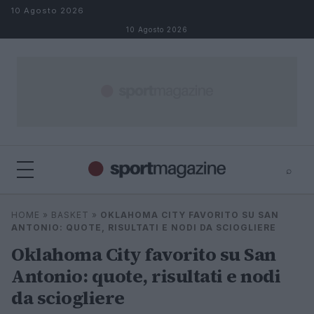
Salta al contenuto
10 Agosto 2026
10 Agosto 2026
⌕
⌕
×
HOME
»
BASKET
»
OKLAHOMA CITY FAVORITO SU SAN
Cerca
ANTONIO: QUOTE, RISULTATI E NODI DA SCIOGLIERE
Oklahoma City favorito su San
Antonio: quote, risultati e nodi
da sciogliere