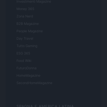
Investimenti Magazine
Money 365
Zona Nerd
B2B Magazine
People Magazine
Day Travel
Tutto Gaming
ESG 365
Food Wiki
FuturoDonna
HomeMagazine
SecondHomeMagazine
SPAGNA E AMERICA LATINA