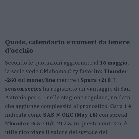
Quote, calendario e numeri da tenere
d’occhio
Secondo le quotazioni aggiornate al
16 maggio
,
la serie vede Oklahoma City favorito:
Thunder
-260
sul
moneyline
mentre i
Spurs +210
. Il
season series
ha registrato un vantaggio di San
Antonio per 4-1 nella stagione regolare, un dato
che aggiunge complessità al pronostico. Gara 1 è
indicata come
SAS @ OKC (May 18)
con spread
Thunder -6.5
e
O/U 217.5
. In questo contesto, è
utile ricordare il valore del
spread
e del