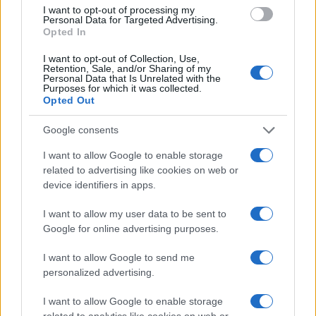
Edoardo Marchesi
I want to opt-out of processing my
Personal Data for Targeted Advertising.
Edoardo Marchesi, voce delle notizie di
Opted In
Palermo, ricorda la notte in cui seguì il corteo
I want to opt-out of Collection, Use,
in via Maqueda e decise di chiedere carte e
Retention, Sale, and/or Sharing of my
nomi: da allora predilige verifiche sul campo.
Personal Data that Is Unrelated with the
Purposes for which it was collected.
In redazione guida l’agenda delle emergenze
Opted Out
e custodisce una collezione di vecchie
mappe della città.
Google consents
I want to allow Google to enable storage
related to advertising like cookies on web or
device identifiers in apps.
I want to allow my user data to be sent to
Google for online advertising purposes.
I want to allow Google to send me
personalized advertising.
I want to allow Google to enable storage
related to analytics like cookies on web or