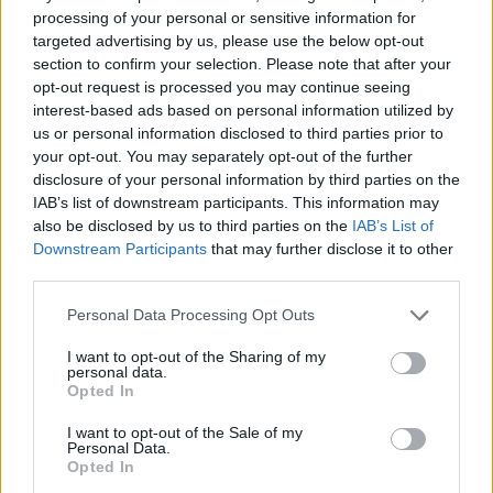
deciderà se procedere con un prolungamento
processing of your personal or sensitive information for
contrattuale o esplorare un’eventuale cessione,
targeted advertising by us, please use the below opt-out
notizia che può scuotere il mercato estivo e
section to confirm your selection. Please note that after your
opt-out request is processed you may continue seeing
cambiare gli equilibri della lega.
interest-based ads based on personal information utilized by
us or personal information disclosed to third parties prior to
In sintesi, le quote aggiornate al
16 maggio
your opt-out. You may separately opt-out of the further
disegnano un West in cui
Oklahoma City
parte
disclosure of your personal information by third parties on the
IAB’s list of downstream participants. This information may
favorito su
San Antonio
, ma la profondità delle
also be disclosed by us to third parties on the
IAB’s List of
rose, gli eventi recenti e le variabili extra-campo
Downstream Participants
that may further disclose it to other
rendono la serie aperta. Gara 1 (SAS @ OKC,
May
third parties.
18
) sarà il primo vero banco di prova per capire
Please note that this website/app uses one or more Google
Personal Data Processing Opt Outs
chi avrà il controllo della serie e quali temi
services and may gather and store information including but
not limited to your visit or usage behaviour. You may click to
I want to opt-out of the Sharing of my
tattici peseranno maggiormente nei prossimi
personal data.
grant or deny consent to Google and its third-party tags to
Opted In
incontri.
use your data for below specified purposes in below Google
consent section.
I want to opt-out of the Sale of my
Personal Data.
Opted In
AUTORE