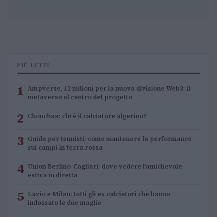
PIÙ LETTI
1
Ampverse, 12 milioni per la nuova divisione Web3: il
metaverso al centro del progetto
2
Chouchaa: chi è il calciatore algerino?
3
Guida per tennisti: come mantenere la performance
sui campi in terra rossa
4
Union Berlino-Cagliari: dove vedere l’amichevole
estiva in diretta
5
Lazio e Milan: tutti gli ex calciatori che hanno
indossato le due maglie