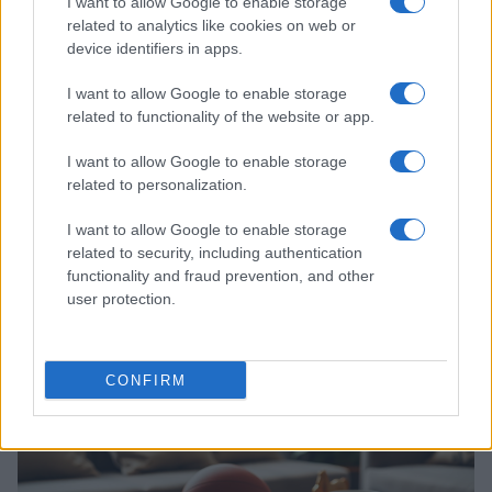
I want to allow Google to enable storage
related to analytics like cookies on web or
device identifiers in apps.
I want to allow Google to enable storage
related to functionality of the website or app.
I want to allow Google to enable storage
related to personalization.
I want to allow Google to enable storage
Giornata per bambini: gincana, open day
related to security, including authentication
della scuola di ciclismo e street food
functionality and fraud prevention, and other
Una serata del 18 aprile 2026 dedicata ai più piccoli: gincana
user protection.
ai Giardini Morigi, open day della scuola di ciclismo e
un'area…
Edoardo Marchesi · 7 Apr 2026
CONFIRM
NOTIZIE