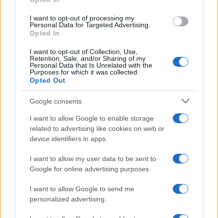
Edoardo Marchesi · 10 Apr 2026
I want to opt-out of processing my
ALTRI SPORT
Personal Data for Targeted Advertising.
Opted In
I want to opt-out of Collection, Use,
Retention, Sale, and/or Sharing of my
Personal Data that Is Unrelated with the
Purposes for which it was collected.
Opted Out
Google consents
I want to allow Google to enable storage
related to advertising like cookies on web or
Calendario UFL 2026 e analisi della prima
device identifiers in apps.
giornata: orari, broadcaster e verdetti
I want to allow my user data to be sent to
Il calendario della UFL 2026 è ufficiale: dieci settimane di
Google for online advertising purposes.
stagione regolare, partner tv e i primi verdetti dalla week 1
Edoardo Marchesi · 8 Apr 2026
I want to allow Google to send me
personalized advertising.
CICLISMO