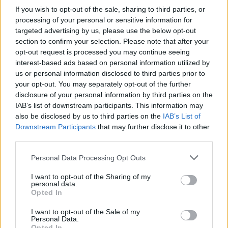
If you wish to opt-out of the sale, sharing to third parties, or
Edoardo Marchesi · 18 Apr 2026
processing of your personal or sensitive information for
targeted advertising by us, please use the below opt-out
CALCIO
section to confirm your selection. Please note that after your
opt-out request is processed you may continue seeing
interest-based ads based on personal information utilized by
us or personal information disclosed to third parties prior to
your opt-out. You may separately opt-out of the further
disclosure of your personal information by third parties on the
IAB’s list of downstream participants. This information may
also be disclosed by us to third parties on the
IAB’s List of
Downstream Participants
that may further disclose it to other
third parties.
Barcellona protesta con la Uefa per il
Please note that this website/app uses one or more Google
Personal Data Processing Opt Outs
mancato rigore e l’assenza di intervento
services and may gather and store information including but
not limited to your visit or usage behaviour. You may click to
I want to opt-out of the Sharing of my
del VAR
personal data.
grant or deny consent to Google and its third-party tags to
Opted In
Barcellona ha denunciato un errore arbitrale chiave nella
use your data for below specified purposes in below Google
sconfitta per 2-0 contro l'Atlético, chiedendo alla Uefa
consent section.
I want to opt-out of the Sale of my
un'indagine sul tocco di mano non…
Personal Data.
Opted In