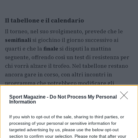
Il tabellone e il calendario
Il torneo, nel suo svolgimento, prevede che le
semifinali
si giochino il giorno successivo ai
quarti e che la
finale
si disputi la mattina
seguente, offrendo così un test di resistenza per
chi vorrà alzare il trofeo. Nel tabellone restano
ancora gare in corso, con altri incontri in
programma che potrebbero modificare gli
accoppiamenti: tra i nomi da seguire anche i
Sport Magazine -
Do Not Process My Personal
qualificati che hanno mostrato buon rendimento
Information
durante le
qualificazioni
e che possono
trasformarsi in mine vaganti nel prosieguo della
If you wish to opt-out of the sale, sharing to third parties, or
processing of your personal or sensitive information for
competizione.
targeted advertising by us, please use the below opt-out
section to confirm your selection. Please note that after your