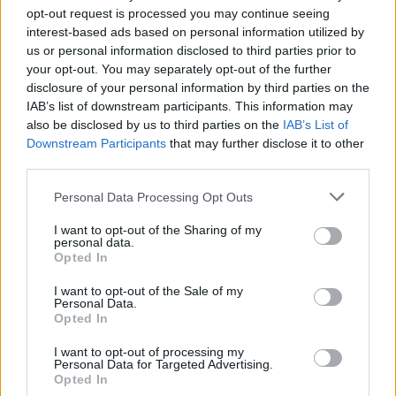
Nel complesso il
Camparini Gioielli Cup
2026
opt-out request is processed you may continue seeing
conferma la sua vocazione a essere palcoscenico
interest-based ads based on personal information utilized by
us or personal information disclosed to third parties prior to
per giovani italiani e per giocatori in cerca di
your opt-out. You may separately opt-out of the further
rilancio, su una superficie che amplifica il valore
disclosure of your personal information by third parties on the
della resistenza tattica e dell’intelligenza di
IAB’s list of downstream participants. This information may
also be disclosed by us to third parties on the
IAB’s List of
gioco. I prossimi turni diranno se i favoriti
Downstream Participants
that may further disclose it to other
sapranno mantenere il controllo o se nuovi
third parties.
protagonisti riusciranno a imporsi nella corsa al
Please note that this website/app uses one or more Google
Personal Data Processing Opt Outs
titolo.
services and may gather and store information including but
not limited to your visit or usage behaviour. You may click to
I want to opt-out of the Sharing of my
personal data.
grant or deny consent to Google and its third-party tags to
Opted In
use your data for below specified purposes in below Google
AUTORE
consent section.
I want to opt-out of the Sale of my
Edoardo Marchesi
Personal Data.
Opted In
Edoardo Marchesi, voce delle notizie di
Palermo, ricorda la notte in cui seguì il corteo
I want to opt-out of processing my
in via Maqueda e decise di chiedere carte e
Personal Data for Targeted Advertising.
nomi: da allora predilige verifiche sul campo.
Opted In