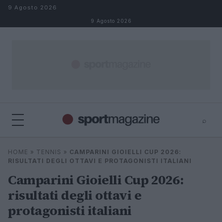
Salta al contenuto
9 Agosto 2026
9 Agosto 2026
⌕
⌕
×
HOME
»
TENNIS
»
CAMPARINI GIOIELLI CUP 2026:
Cerca
RISULTATI DEGLI OTTAVI E PROTAGONISTI ITALIANI
Camparini Gioielli Cup 2026:
risultati degli ottavi e
protagonisti italiani