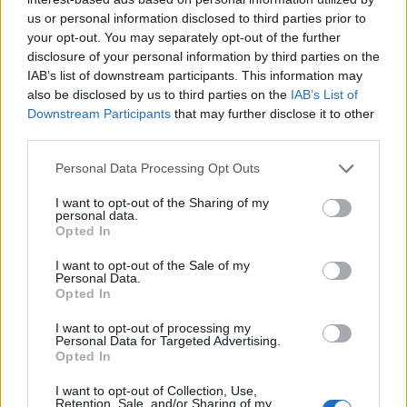
La partita di Roma ha raccontato più storie
us or personal information disclosed to third parties prior to
your opt-out. You may separately opt-out of the further
insieme: la crescita di una promessa come Jodar
disclosure of your personal information by third parties on the
(classe 2006), la resilienza di Darderi e il ruolo
IAB’s list of downstream participants. This information may
decisivo della condizione fisica in match
also be disclosed by us to third parties on the
IAB’s List of
Downstream Participants
that may further disclose it to other
maratona. Per l’azzurro, una notte da ricordare e
third parties.
l’occasione di giocarsi ancora qualcosa di grande.
Please note that this website/app uses one or more Google
Personal Data Processing Opt Outs
services and may gather and store information including but
not limited to your visit or usage behaviour. You may click to
I want to opt-out of the Sharing of my
personal data.
AUTORE
grant or deny consent to Google and its third-party tags to
Opted In
Martina Marchesi
use your data for below specified purposes in below Google
consent section.
Martina Marchesi ha guidato la squadra che
I want to opt-out of the Sale of my
Personal Data.
ha coperto il piano urbanistico di Firenze,
Opted In
sostenendo una linea editoriale basata
sull'analisi documentale. Vicedirettrice, porta
I want to opt-out of processing my
un dettaglio personale riconoscibile: una
Personal Data for Targeted Advertising.
Opted In
mappa manoscritta dei rioni fiorentini nella sua
agenda.
I want to opt-out of Collection, Use,
Retention, Sale, and/or Sharing of my