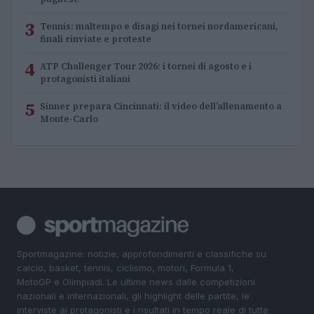
3
Tennis: maltempo e disagi nei tornei nordamericani,
finali rinviate e proteste
4
ATP Challenger Tour 2026: i tornei di agosto e i
protagonisti italiani
5
Sinner prepara Cincinnati: il video dell’allenamento a
Monte-Carlo
Sportmagazine: notizie, approfondimenti e classifiche su
calcio, basket, tennis, ciclismo, motori, Formula 1,
MotoGP e Olimpiadi. Le ultime news dalle competizioni
nazionali e internazionali, gli highlight delle partite, le
interviste ai protagonisti e i risultati in tempo reale di tutte