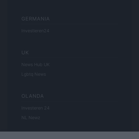
GERMANIA
Investieren24
UK
News Hub UK
Lgbtq News
OLANDA
Investeren 24
NL Newz