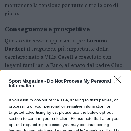
mantenere la tensione per tutte e tre le ore di
gioco.
Conseguenze e prospettive
Questo successo rappresenta per
Luciano
Darderi
il traguardo più importante della
carriera: nato a Villa Gesell e cresciuto con
legami familiari a Fano, allenato dal padre Gino,
è riuscito a trasformare una notte difficile in una
semifinale di grande spessore. Adesso lo attende
Sport Magazine -
Do Not Process My Personal
Information
Casper Ruud
, specialista sulla terra e già tre
volte semifinalista a Roma, che nel pomeriggio
If you wish to opt-out of the sale, sharing to third parties, or
ha avuto la meglio su Khachanov. Sarà una nuova
processing of your personal or sensitive information for
targeted advertising by us, please use the below opt-out
sfida ardua, ma la convinzione che
in questo Foro
section to confirm your selection. Please note that after your
Italico
Darderi possa proseguire il sogno è forte.
opt-out request is processed you may continue seeing
interest-based ads based on personal information utilized by