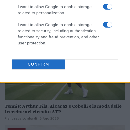
I want to allow Google to enable storage
Continua a leggere
related to personalization.
I want to allow Google to enable storage
TENNIS
related to security, including authentication
functionality and fraud prevention, and other
user protection.
CONFIRM
Tennis: Arthur Fils, Alcaraz e Cobolli e la moda delle
treccine nel circuito ATP
Francesca Lombardi · 8 Ago 2026