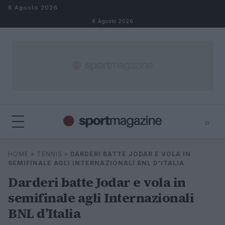
Salta al contenuto
8 Agosto 2026
8 Agosto 2026
⌕
⌕
×
HOME
»
TENNIS
»
DARDERI BATTE JODAR E VOLA IN
Cerca
SEMIFINALE AGLI INTERNAZIONALI BNL D’ITALIA
Darderi batte Jodar e vola in
semifinale agli Internazionali
BNL d’Italia