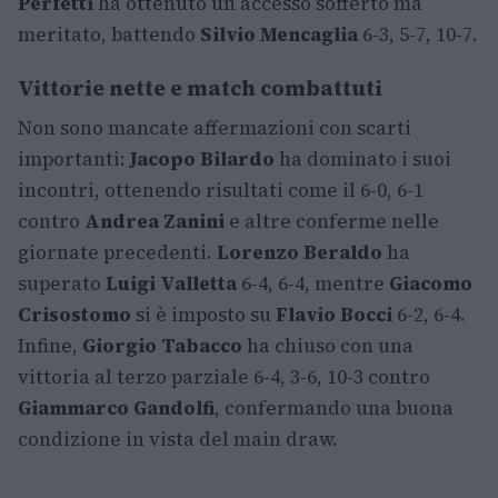
Perfetti
ha ottenuto un accesso sofferto ma
meritato, battendo
Silvio Mencaglia
6-3, 5-7, 10-7.
Vittorie nette e match combattuti
Non sono mancate affermazioni con scarti
importanti:
Jacopo Bilardo
ha dominato i suoi
incontri, ottenendo risultati come il 6-0, 6-1
contro
Andrea Zanini
e altre conferme nelle
giornate precedenti.
Lorenzo Beraldo
ha
superato
Luigi Valletta
6-4, 6-4, mentre
Giacomo
Crisostomo
si è imposto su
Flavio Bocci
6-2, 6-4.
Infine,
Giorgio Tabacco
ha chiuso con una
vittoria al terzo parziale 6-4, 3-6, 10-3 contro
Giammarco Gandolfi
, confermando una buona
condizione in vista del main draw.