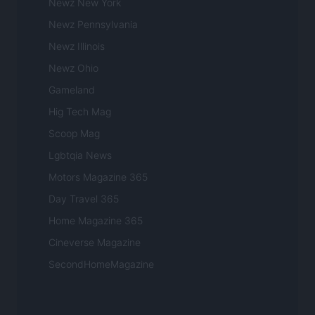
Newz New York
Newz Pennsylvania
Newz Illinois
Newz Ohio
Gameland
Hig Tech Mag
Scoop Mag
Lgbtqia News
Motors Magazine 365
Day Travel 365
Home Magazine 365
Cineverse Magazine
SecondHomeMagazine