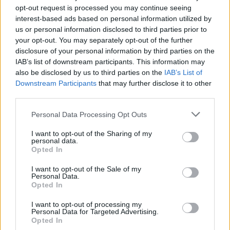
(data presente nel tabellone ufficiale) e il
opt-out request is processed you may continue seeing
vincitore entrerà nell’albo d’oro che
interest-based ads based on personal information utilized by
us or personal information disclosed to third parties prior to
recentemente ha visto trionfare giocatori come
your opt-out. You may separately opt-out of the further
Martin Klizan e Alex Molcan. Con le
disclosure of your personal information by third parties on the
qualificazioni alle spalle, la Camparini Gioielli
IAB’s list of downstream participants. This information may
also be disclosed by us to third parties on the
IAB’s List of
Cup si prepara dunque a offrire una settimana di
Downstream Participants
that may further disclose it to other
tennis che mescola giovani promesse, giocatori
third parties.
di esperienza e pubblico attento alle sfide più
Please note that this website/app uses one or more Google
Personal Data Processing Opt Outs
intriganti.
services and may gather and store information including but
not limited to your visit or usage behaviour. You may click to
I want to opt-out of the Sharing of my
personal data.
grant or deny consent to Google and its third-party tags to
Opted In
use your data for below specified purposes in below Google
AUTORE
consent section.
I want to opt-out of the Sale of my
Edoardo Castellucci
Personal Data.
Opted In
Edoardo Castellucci, veneziano, ricorda la
degustazione a Burano dove annotò profili di
I want to opt-out of processing my
un formaggio locale: quell’episodio divenne
Personal Data for Targeted Advertising.
colonna sonora della sua rubrica su vini e
Opted In