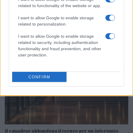
related to functionality of the website or app.
I want to allow Google to enable storage
related to personalization.
Continua a leggere
I want to allow Google to enable storage
related to security, including authentication
TENNIS
functionality and fraud prevention, and other
user protection.
CONFIRM
Il canadese abbandona il torneo per un infortunio