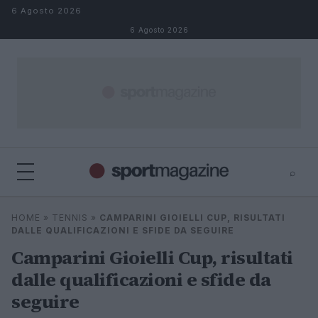
Salta al contenuto
6 Agosto 2026
6 Agosto 2026
⌕
⌕
×
HOME
»
TENNIS
»
CAMPARINI GIOIELLI CUP, RISULTATI
Cerca
DALLE QUALIFICAZIONI E SFIDE DA SEGUIRE
Camparini Gioielli Cup, risultati
dalle qualificazioni e sfide da
seguire