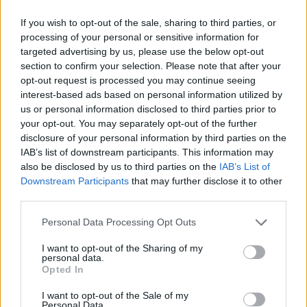
Un'occasione gratuita per adolescenti di avvicinarsi al basket
3x3 in un contesto informale e sicuro
If you wish to opt-out of the sale, sharing to third parties, or
processing of your personal or sensitive information for
Edoardo Castellucci · 15 Apr 2026
targeted advertising by us, please use the below opt-out
section to confirm your selection. Please note that after your
ALTRI SPORT
opt-out request is processed you may continue seeing
interest-based ads based on personal information utilized by
us or personal information disclosed to third parties prior to
your opt-out. You may separately opt-out of the further
disclosure of your personal information by third parties on the
IAB’s list of downstream participants. This information may
also be disclosed by us to third parties on the
IAB’s List of
Downstream Participants
that may further disclose it to other
third parties.
Please note that this website/app uses one or more Google
Personal Data Processing Opt Outs
BPER rafforza la partnership con FIPAV e
services and may gather and store information including but
diventa partner ufficiale del CEV
not limited to your visit or usage behaviour. You may click to
I want to opt-out of the Sharing of my
personal data.
grant or deny consent to Google and its third-party tags to
EuroVolley 2026
Opted In
use your data for below specified purposes in below Google
BPER amplia il proprio ruolo di sostenitore della pallavolo
consent section.
I want to opt-out of the Sale of my
italiana: partnership con FIPAV fino al 2028 e
Personal Data.