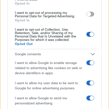
sponsorizzazione ufficiale del CEV EuroVolley…
Opted In
Edoardo Castellucci · 15 Apr 2026
I want to opt-out of processing my
Personal Data for Targeted Advertising.
Opted In
CICLISMO
I want to opt-out of Collection, Use,
Retention, Sale, and/or Sharing of my
Personal Data that Is Unrelated with the
Purposes for which it was collected.
Opted Out
Google consents
I want to allow Google to enable storage
related to advertising like cookies on web or
device identifiers in apps.
Calze aero per ciclismo: performance e
I want to allow my user data to be sent to
compressione avanzata
Google for online advertising purposes.
Una calza progettata in galleria del vento che unisce
aerodinamica, stabilità e cura nei dettagli per gli atleti
I want to allow Google to send me
Edoardo Castellucci · 14 Apr 2026
personalized advertising.