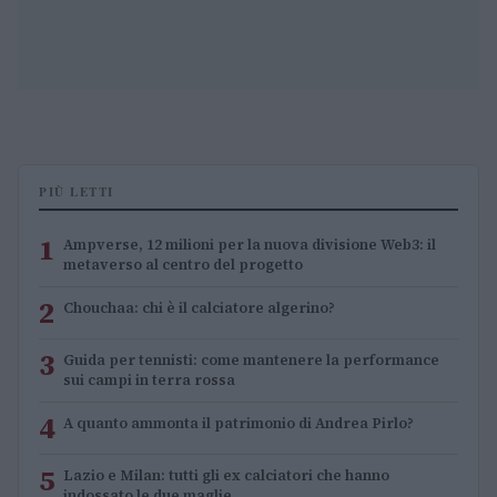
PIÙ LETTI
1
Ampverse, 12 milioni per la nuova divisione Web3: il
metaverso al centro del progetto
2
Chouchaa: chi è il calciatore algerino?
3
Guida per tennisti: come mantenere la performance
sui campi in terra rossa
4
A quanto ammonta il patrimonio di Andrea Pirlo?
5
Lazio e Milan: tutti gli ex calciatori che hanno
indossato le due maglie