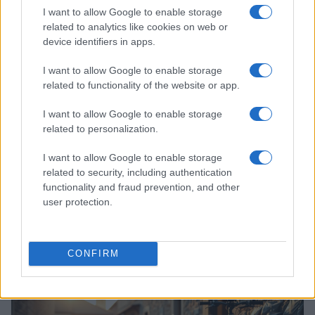
I want to allow Google to enable storage
CALCIO
related to analytics like cookies on web or
device identifiers in apps.
I want to allow Google to enable storage
related to functionality of the website or app.
I want to allow Google to enable storage
related to personalization.
I want to allow Google to enable storage
related to security, including authentication
Dopo Zenica: perché il silenzio di Bastoni
functionality and fraud prevention, and other
cambia il racconto della nazionale
user protection.
Dalla decisione di Bastoni al ruolo dei giovani: analisi delle
conseguenze sportive e umane dopo Zenica
Edoardo Castellucci · 5 Apr 2026
CONFIRM
CICLISMO