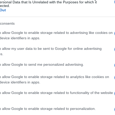
orma di quarterback, run game e difese. Qui
ersonal Data that Is Unrelated with the Purposes for which it
lected.
on attenzione alle statistiche decisive come
Out
nover, e alle prossime sfide programmate per
consents
o allow Google to enable storage related to advertising like cookies on
evice identifiers in apps.
delle singole partite
o allow my user data to be sent to Google for online advertising
s Aviators 20
: St. Louis ha costruito un
s.
portandosi sul 24-7 all’intervallo grazie a un
to allow Google to send me personalized advertising.
gio. Il quarterback
Luis Perez
ha completato
chdown, mentre in corsa
Kylin James
ha
o allow Google to enable storage related to analytics like cookies on
evice identifiers in apps.
ard ha guidato i portatori con 55 yard. Gli
utore di 20/28 per 153 yard e due
o allow Google to enable storage related to functionality of the website
nere il motore offensivo dei Battlehawks; il
i 304 yard, suddivise in 198 passate e 106
o allow Google to enable storage related to personalization.