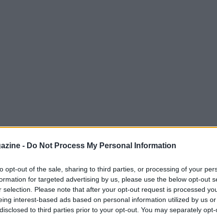
rto uno spettacolo variegato: partite decise
azine -
Do Not Process My Personal Information
chiave e un overtime che ha deciso un altro
o i tre risultati principali —
St. Louis
to opt-out of the sale, sharing to third parties, or processing of your per
formation for targeted advertising by us, please use the below opt-out s
iators
,
Louisville Kings
30-13 su
DC
r selection. Please note that after your opt-out request is processed y
s
21-17 (OT) contro i
Dallas Renegades
—
eing interest-based ads based on personal information utilized by us or
agonisti e impatti per le prossime settimane.
disclosed to third parties prior to your opt-out. You may separately opt-