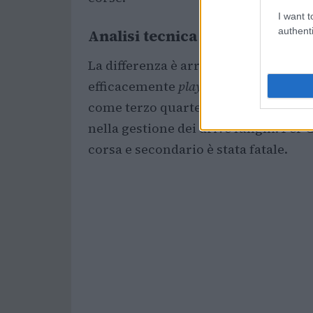
I want t
authenti
Analisi tecnica
La differenza è arrivata dalla
profond
efficacemente
play di corsa
e
play di p
come terzo quarterback titolare, ha d
nella gestione dei drive lunghi. Pe
corsa e secondario è stata fatale.