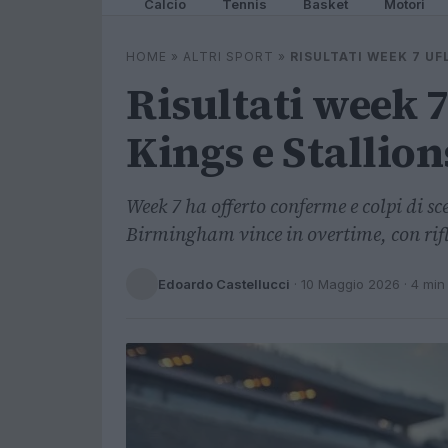
Calcio
Tennis
Basket
Motori
HOME
»
ALTRI SPORT
»
RISULTATI WEEK 7 UF
Risultati week 
Kings e Stallion
Week 7 ha offerto conferme e colpi di s
Birmingham vince in overtime, con rifles
Edoardo Castellucci
·
10 Maggio 2026
· 4 min