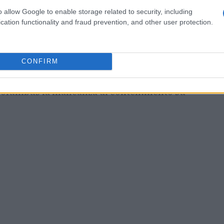
o allow Google to enable storage related to security, including
cation functionality and fraud prevention, and other user protection.
ità del gioco
e dalla capacità di alternare
assaggio
. Perez, al suo primo start stagionale
CONFIRM
ato fluidità all’attacco risultando decisivo
r Columbus la mancanza di contenimento su