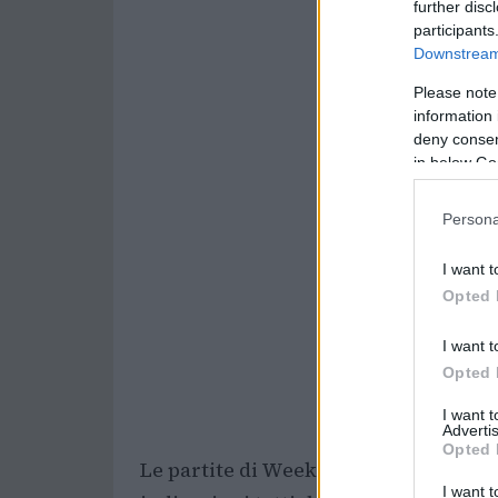
further disc
participants
Downstream 
Please note
information 
deny consent
in below Go
Persona
I want t
Opted 
I want t
Opted 
I want 
Advertis
Opted 
Le partite di Week 7 non hanno solo 
I want t