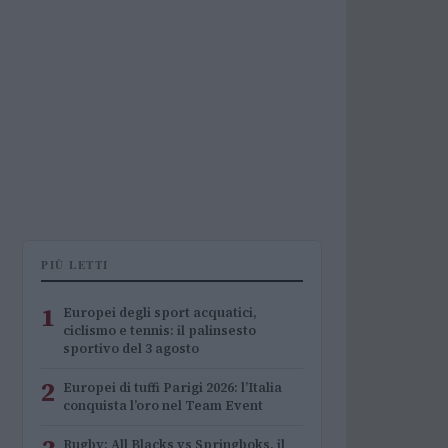
PIÙ LETTI
1
Europei degli sport acquatici,
ciclismo e tennis: il palinsesto
sportivo del 3 agosto
2
Europei di tuffi Parigi 2026: l’Italia
conquista l’oro nel Team Event
Rugby: All Blacks vs Springboks, il