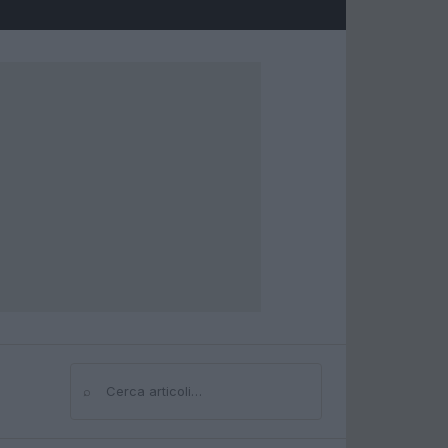
⌕
Cerca