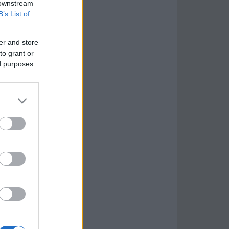
 downstream
B’s List of
er and store
to grant or
ed purposes