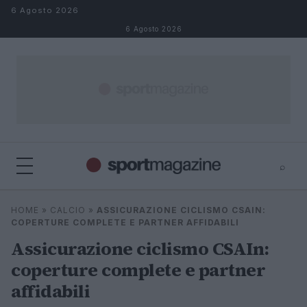
Salta al contenuto
6 Agosto 2026
6 Agosto 2026
⌕
⌕
×
HOME
»
CALCIO
»
ASSICURAZIONE CICLISMO CSAIN:
Cerca
COPERTURE COMPLETE E PARTNER AFFIDABILI
Assicurazione ciclismo CSAIn:
coperture complete e partner
affidabili