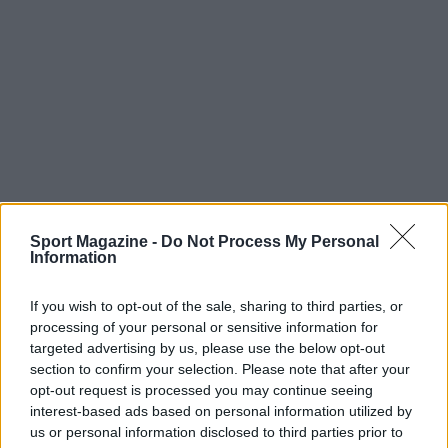
Sport Magazine -
Do Not Process My Personal
Information
In sintesi, l’iniziativa assicura a chi pratica
ciclismo un quadro di garanzie costruito per
If you wish to opt-out of the sale, sharing to third parties, or
rispecchiare i bisogni reali della disciplina,
processing of your personal or sensitive information for
combinando
coperture specifiche
, capitali
targeted advertising by us, please use the below opt-out
section to confirm your selection. Please note that after your
coerenti e la solidità di partner con elevato
rating
opt-out request is processed you may continue seeing
di solvibilità
. Consultare il prospetto e dialogare
interest-based ads based on personal information utilized by
con il referente territoriale permette di
us or personal information disclosed to third parties prior to