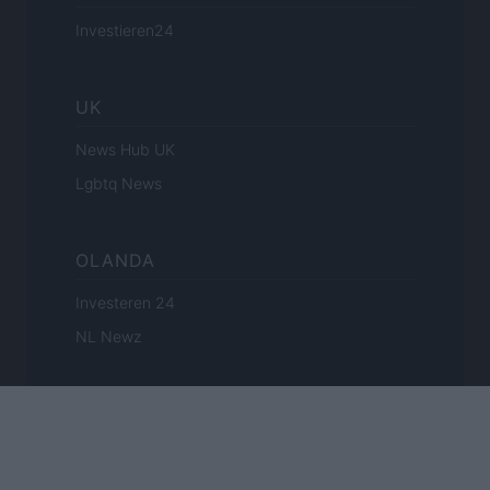
Investieren24
UK
News Hub UK
Lgbtq News
OLANDA
Investeren 24
NL Newz