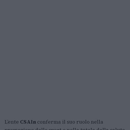
L’ente
CSAIn
conferma il suo ruolo nella
promozione dello sport e nella tutela della salute