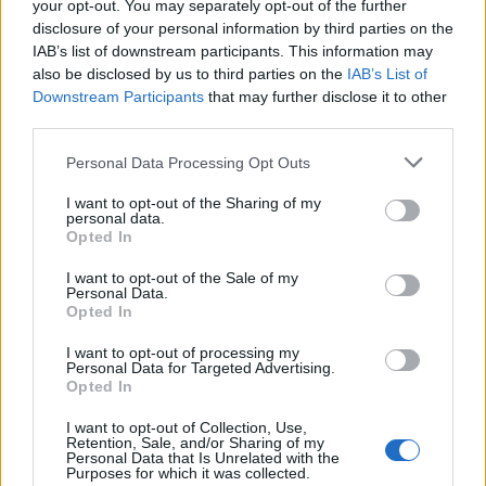
your opt-out. You may separately opt-out of the further
scegliere l’opzione più adatta, salvaguardando la
disclosure of your personal information by third parties on the
passione per la bicicletta con maggiore
IAB’s list of downstream participants. This information may
protezione e tranquillità economica.
also be disclosed by us to third parties on the
IAB’s List of
Downstream Participants
that may further disclose it to other
third parties.
Please note that this website/app uses one or more Google
Personal Data Processing Opt Outs
AUTORE
services and may gather and store information including but
Edoardo Castellucci
not limited to your visit or usage behaviour. You may click to
I want to opt-out of the Sharing of my
Edoardo Castellucci, veneziano, ricorda la
personal data.
grant or deny consent to Google and its third-party tags to
Opted In
degustazione a Burano dove annotò profili di
use your data for below specified purposes in below Google
un formaggio locale: quell’episodio divenne
consent section.
I want to opt-out of the Sale of my
colonna sonora della sua rubrica su vini e
Personal Data.
sapori. In redazione spinge racconti sensoriali
Opted In
e conserva registrazioni di sommelier e
I want to opt-out of processing my
produttori.
Personal Data for Targeted Advertising.
Opted In
I want to opt-out of Collection, Use,
Retention, Sale, and/or Sharing of my
Personal Data that Is Unrelated with the
Purposes for which it was collected.