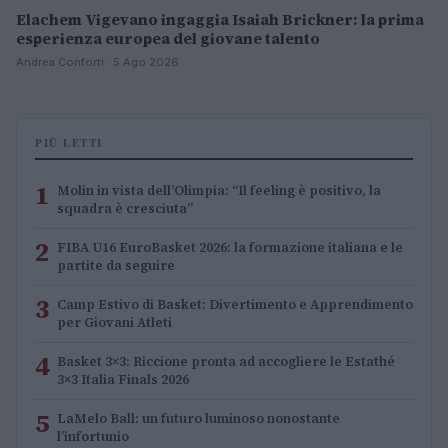
Elachem Vigevano ingaggia Isaiah Brickner: la prima
esperienza europea del giovane talento
Andrea Conforti · 5 Ago 2026
PIÙ LETTI
1
Molin in vista dell’Olimpia: “Il feeling è positivo, la
squadra è cresciuta”
2
FIBA U16 EuroBasket 2026: la formazione italiana e le
partite da seguire
3
Camp Estivo di Basket: Divertimento e Apprendimento
per Giovani Atleti
4
Basket 3×3: Riccione pronta ad accogliere le Estathé
3×3 Italia Finals 2026
5
LaMelo Ball: un futuro luminoso nonostante
l’infortunio