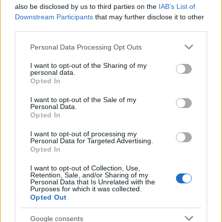
also be disclosed by us to third parties on the
IAB’s List of
Downstream Participants
that may further disclose it to other
third parties.
AUTORE
Edoardo Castellucci
Please note that this website/app uses one or more Google
Personal Data Processing Opt Outs
Edoardo Castellucci, veneziano, ricorda la
services and may gather and store information including but
degustazione a Burano dove annotò profili di
not limited to your visit or usage behaviour. You may click to
I want to opt-out of the Sharing of my
personal data.
un formaggio locale: quell’episodio divenne
grant or deny consent to Google and its third-party tags to
Opted In
colonna sonora della sua rubrica su vini e
use your data for below specified purposes in below Google
sapori. In redazione spinge racconti sensoriali
consent section.
I want to opt-out of the Sale of my
e conserva registrazioni di sommelier e
Personal Data.
Opted In
produttori.
I want to opt-out of processing my
Personal Data for Targeted Advertising.
Opted In
I want to opt-out of Collection, Use,
Retention, Sale, and/or Sharing of my
Personal Data that Is Unrelated with the
Purposes for which it was collected.
Opted Out
Google consents