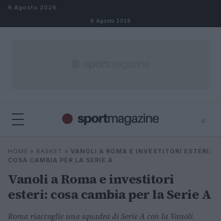
Salta al contenuto
6 Agosto 2026
6 Agosto 2026
⌕
⌕
×
HOME
»
BASKET
»
VANOLI A ROMA E INVESTITORI ESTERI:
Cerca
COSA CAMBIA PER LA SERIE A
Vanoli a Roma e investitori
esteri: cosa cambia per la Serie A
Roma riaccoglie una squadra di Serie A con la Vanoli