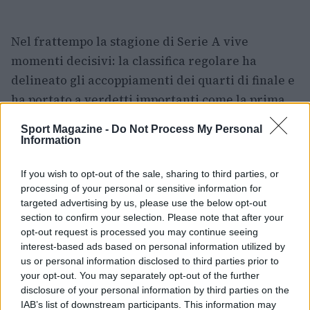
Nel frattempo la stagione di Serie A vive
momenti decisivi: la classifica regolare ha
delineato gli accoppiamenti dei quarti di finale e
ha portato a verdetti importanti come la prima
posizione di alcune squadre e la retrocessione di
Sport Magazine -
Do Not Process My Personal
altre. Sul versante delle serie inferiori, alcune
Information
realtà romane come la Virtus 1960 e la Luiss sono
If you wish to opt-out of the sale, sharing to third parties, or
impegnate nei rispettivi playoff, con la possibilità
processing of your personal or sensitive information for
di avvicinarsi a promozioni che potrebbero
targeted advertising by us, please use the below opt-out
ridefinire gli equilibri cittadini. A più ampio
section to confirm your selection. Please note that after your
opt-out request is processed you may continue seeing
raggio, i piani per l’
NBA Europe
e la candidatura
interest-based ads based on personal information utilized by
di Roma tra le sedi fisse di quel progetto
us or personal information disclosed to third parties prior to
alimentano aspettative e domande sul futuro
your opt-out. You may separately opt-out of the further
disclosure of your personal information by third parties on the
dell’assetto sportivo nella Capitale.
IAB’s list of downstream participants. This information may