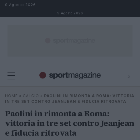
Salta al contenuto
9 Agosto 2026
9 Agosto 2026
⌕
⌕
×
HOME
»
CALCIO
»
PAOLINI IN RIMONTA A ROMA: VITTORIA
Cerca
IN TRE SET CONTRO JEANJEAN E FIDUCIA RITROVATA
Paolini in rimonta a Roma:
vittoria in tre set contro Jeanjean
e fiducia ritrovata