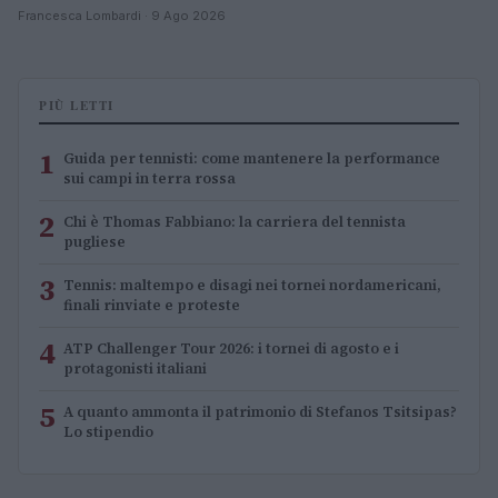
Francesca Lombardi · 9 Ago 2026
PIÙ LETTI
1
Guida per tennisti: come mantenere la performance
sui campi in terra rossa
2
Chi è Thomas Fabbiano: la carriera del tennista
pugliese
3
Tennis: maltempo e disagi nei tornei nordamericani,
finali rinviate e proteste
4
ATP Challenger Tour 2026: i tornei di agosto e i
protagonisti italiani
5
A quanto ammonta il patrimonio di Stefanos Tsitsipas?
Lo stipendio