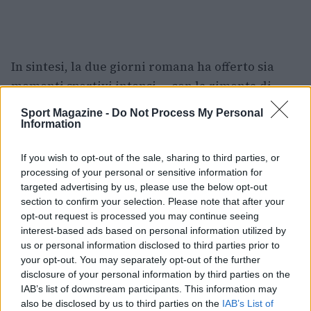
In sintesi, la due giorni romana ha offerto sia
momenti sportivi intensi — con la rimonta di
Paolini
che premia determinazione e gestione
Sport Magazine -
Do Not Process My Personal
delle emozioni — sia riflessioni più ampie sul
Information
futuro del circuito, con il ritorno di
Djokovic
che
If you wish to opt-out of the sale, sharing to third parties, or
riaccende il dibattito sulla giustizia economica e
processing of your personal or sensitive information for
sul ruolo dei giocatori nella governance. Per
targeted advertising by us, please use the below opt-out
Paolini la vittoria al Foro Italico è un punto di
section to confirm your selection. Please note that after your
opt-out request is processed you may continue seeing
ripartenza; per il tennis resta aperta la sfida di
interest-based ads based on personal information utilized by
trovare un equilibrio più equo per l’intera base
us or personal information disclosed to third parties prior to
del movimento.
your opt-out. You may separately opt-out of the further
disclosure of your personal information by third parties on the
IAB’s list of downstream participants. This information may
also be disclosed by us to third parties on the
IAB’s List of