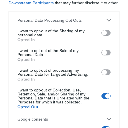
Downstream Participants
that may further disclose it to other
AUTORE
Edoardo Castellucci
third parties.
Edoardo Castellucci, veneziano, ricorda la
Please note that this website/app uses one or more Google
Personal Data Processing Opt Outs
degustazione a Burano dove annotò profili di
services and may gather and store information including but
un formaggio locale: quell’episodio divenne
not limited to your visit or usage behaviour. You may click to
I want to opt-out of the Sharing of my
personal data.
colonna sonora della sua rubrica su vini e
grant or deny consent to Google and its third-party tags to
Opted In
sapori. In redazione spinge racconti sensoriali
use your data for below specified purposes in below Google
e conserva registrazioni di sommelier e
consent section.
I want to opt-out of the Sale of my
produttori.
Personal Data.
Opted In
I want to opt-out of processing my
Personal Data for Targeted Advertising.
Opted In
I want to opt-out of Collection, Use,
Retention, Sale, and/or Sharing of my
Personal Data that Is Unrelated with the
Purposes for which it was collected.
Opted Out
Google consents