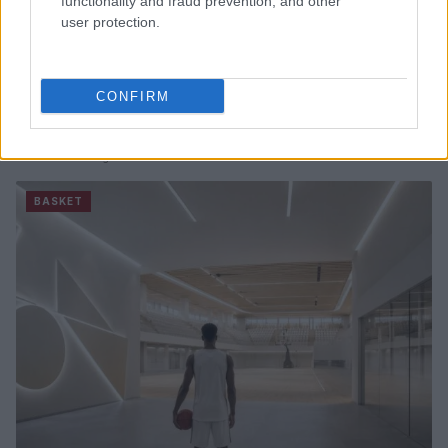
functionality and fraud prevention, and other
user protection.
CONFIRM
Europeo Under 18 femminile: l’Italia supera
l’Ungheria in rimonta e vola ai quarti
Ilaria Mauri · 6 Ago 2026
BASKET