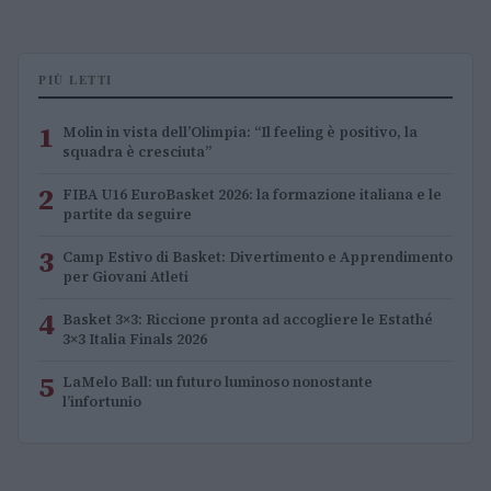
PIÙ LETTI
1
Molin in vista dell’Olimpia: “Il feeling è positivo, la
squadra è cresciuta”
2
FIBA U16 EuroBasket 2026: la formazione italiana e le
partite da seguire
3
Camp Estivo di Basket: Divertimento e Apprendimento
per Giovani Atleti
4
Basket 3×3: Riccione pronta ad accogliere le Estathé
3×3 Italia Finals 2026
5
LaMelo Ball: un futuro luminoso nonostante
l’infortunio