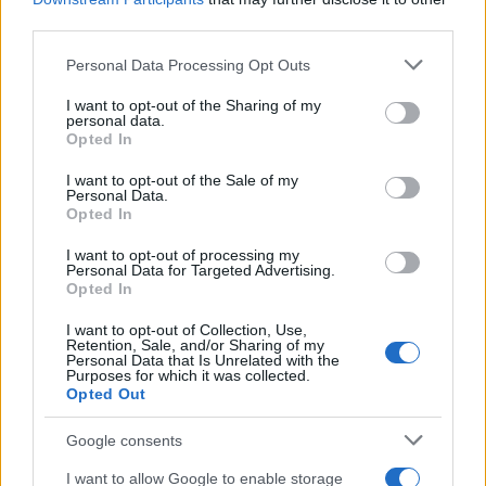
Martina Pellegrino
third parties.
Martina Pellegrino ha proposto e curato il
Please note that this website/app uses one or more Google
Personal Data Processing Opt Outs
dossier sul restauro degli Uffizi dopo un
services and may gather and store information including but
sopralluogo al cantiere, difendendo una linea
not limited to your visit or usage behaviour. You may click to
I want to opt-out of the Sharing of my
editoriale di contestualizzazione storica.
personal data.
grant or deny consent to Google and its third-party tags to
Redattrice storica, è nota per un dettaglio:
Opted In
use your data for below specified purposes in below Google
annota cronologie su cartoline d'epoca
consent section.
fiorentina.
I want to opt-out of the Sale of my
Personal Data.
Opted In
I want to opt-out of processing my
Personal Data for Targeted Advertising.
Opted In
I want to opt-out of Collection, Use,
Retention, Sale, and/or Sharing of my
Personal Data that Is Unrelated with the
Purposes for which it was collected.
Opted Out
Google consents
I want to allow Google to enable storage