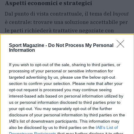
Aspetti economici e strategici
Dal punto di vista contrattuale, il tema del
buyout
è centrale: trovare una soluzione accettabile per
le parti richiederà trattative negoziate con
attenzione. Parallelamente, bisognerà valutare
Sport Magazine -
Do Not Process My Personal
l’impatto sul budget del club e su altre priorità di
Information
mercato. La costruzione dell’offerta dovrà quindi
bilanciare investimenti immediati e sostenibilità
If you wish to opt-out of the sale, sharing to third parties, or
processing of your personal or sensitive information for
futura, proponendo al giocatore un progetto
targeted advertising by us, please use the below opt-out
credibile. In conclusione, la pista
Isaac Bonga
section to confirm your selection. Please note that after your
resta aperta, ma il passaggio al
Barcellona
opt-out request is processed you may continue seeing
interest-based ads based on personal information utilized by
dipenderà da un mix di rapidità, risorse e
us or personal information disclosed to third parties prior to
capacità di convincimento.
your opt-out. You may separately opt-out of the further
disclosure of your personal information by third parties on the
IAB’s list of downstream participants. This information may
also be disclosed by us to third parties on the
IAB’s List of
AUTORE
Downstream Participants
that may further disclose it to other