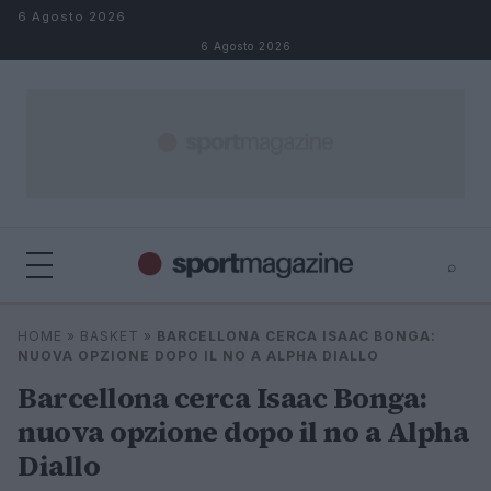
Salta al contenuto
6 Agosto 2026
6 Agosto 2026
⌕
⌕
×
HOME
»
BASKET
»
BARCELLONA CERCA ISAAC BONGA:
Cerca
NUOVA OPZIONE DOPO IL NO A ALPHA DIALLO
Barcellona cerca Isaac Bonga:
nuova opzione dopo il no a Alpha
Diallo