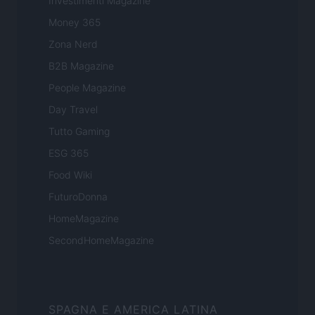
Investimenti Magazine
Money 365
Zona Nerd
B2B Magazine
People Magazine
Day Travel
Tutto Gaming
ESG 365
Food Wiki
FuturoDonna
HomeMagazine
SecondHomeMagazine
SPAGNA E AMERICA LATINA