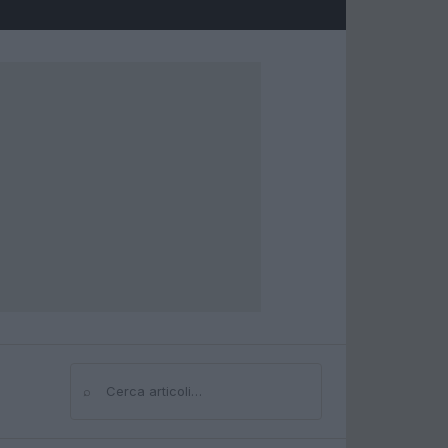
⌕
Cerca