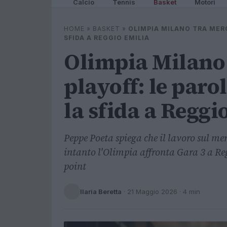
Calcio
Tennis
Basket
Motori
HOME
»
BASKET
»
OLIMPIA MILANO TRA MERC
SFIDA A REGGIO EMILIA
Olimpia Milano 
playoff: le paro
la sfida a Reggi
Peppe Poeta spiega che il lavoro sul mer
intanto l'Olimpia affronta Gara 3 a Re
point
Ilaria Beretta
·
21 Maggio 2026
· 4 min