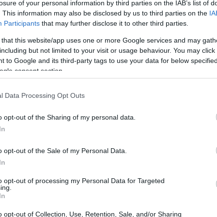
losure of your personal information by third parties on the IAB’s list of
 operazioni procedono con cautela e senza
. This information may also be disclosed by us to third parties on the
IA
Participants
that may further disclose it to other third parties.
lla stagione per definire gli elementi chiave.
tale per valutare le situazioni contrattuali
 that this website/app uses one or more Google services and may gath
including but not limited to your visit or usage behaviour. You may click 
 to Google and its third-party tags to use your data for below specifi
ogle consent section.
l Data Processing Opt Outs
o opt-out of the Sharing of my personal data.
In
o opt-out of the Sale of my Personal Data.
In
to opt-out of processing my Personal Data for Targeted
ing.
In
o opt-out of Collection, Use, Retention, Sale, and/or Sharing