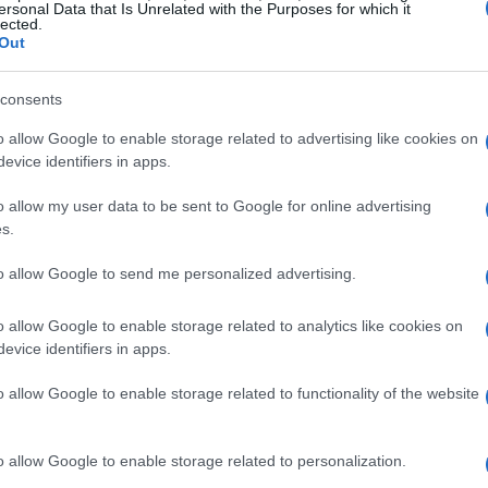
ersonal Data that Is Unrelated with the Purposes for which it
lected.
Out
consents
ncentrata sul campo: l’Olimpia ha
tro Reggio Emilia già in Gara 3, in
o allow Google to enable storage related to advertising like cookies on
evice identifiers in apps.
45. La trasferta al PalaBigi presenta il
tire, ma Milano arriva con il vantaggio
o allow my user data to be sent to Google for online advertising
s.
ezze difensive e di lungo periodo su cui
to allow Google to send me personalized advertising.
o allow Google to enable storage related to analytics like cookies on
brione
evice identifiers in apps.
mercato sono partite in modo graduale: «Ci
o allow Google to enable storage related to functionality of the website
o solo all’inizio, ci sono delle idee
to». In particolare il tecnico ha sottolineato
o allow Google to enable storage related to personalization.