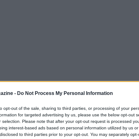
azine -
Do Not Process My Personal Information
to opt-out of the sale, sharing to third parties, or processing of your per
formation for targeted advertising by us, please use the below opt-out s
dell’
Olimpia Milano
, ha offerto un
r selection. Please note that after your opt-out request is processed y
sa
e sulla gestione del
mercato
durante un
eing interest-based ads based on personal information utilized by us or
disclosed to third parties prior to your opt-out. You may separately opt-
rando soddisfazione per i primi segnali di