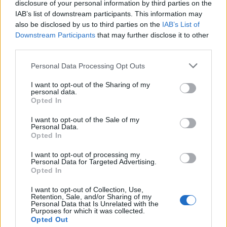
disclosure of your personal information by third parties on the
immediate: la lotta continua e il calendario offre
IAB’s list of downstream participants. This information may
nuovi capitoli già a breve.
also be disclosed by us to third parties on the
IAB’s List of
Downstream Participants
that may further disclose it to other
third parties.
Please note that this website/app uses one or more Google
AUTORE
Personal Data Processing Opt Outs
Francesca Lombardi
services and may gather and store information including but
not limited to your visit or usage behaviour. You may click to
I want to opt-out of the Sharing of my
Francesca Lombardi, fiorentina, prese appunti
personal data.
grant or deny consent to Google and its third-party tags to
Opted In
tecnici dal primo box di un circuito toscano e
use your data for below specified purposes in below Google
da allora firma approfondimenti sui motori. In
consent section.
I want to opt-out of the Sale of my
redazione sostiene un approccio metodico
Personal Data.
alle prove su pista, cura il format 'tecnica e
Opted In
cronaca' e conserva i fogli di appunti del
debutto tecnico in autodromo.
I want to opt-out of processing my
Personal Data for Targeted Advertising.
Opted In
I want to opt-out of Collection, Use,
Retention, Sale, and/or Sharing of my
Personal Data that Is Unrelated with the
Purposes for which it was collected.
Opted Out