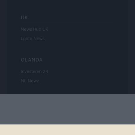
UK
News Hub UK
Lgbtq News
OLANDA
Investeren 24
NL Newz