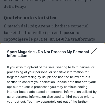
della Penya.
Qualche nota statistica
Il match del Roig Arena ribadisce come nel
basket di alto livello i parziali possano
capovolgere le partite: un
14-0
ha trasformato
una serata in salita in una vittoria. Il confronto
recente tra Valencia e Bilbao è stato sempre
Sport Magazine -
Do Not Process My Personal
Information
acceso: nella stagione regolare più recente le
due formazioni avevano dato vita a partite
If you wish to opt-out of the sale, sharing to third parties, or
equilibrate, incluso un 88-83 terminato a favore
processing of your personal or sensitive information for
targeted advertising by us, please use the below opt-out
del Valencia, a dimostrazione che gli incontri
section to confirm your selection. Please note that after your
possono oscillare fino all’ultimo possesso.
opt-out request is processed you may continue seeing
interest-based ads based on personal information utilized by
In sintesi, l’apertura dei quarti ha consegnato
us or personal information disclosed to third parties prior to
your opt-out. You may separately opt-out of the further
emozioni, rimpianti e motivazioni per le risposte