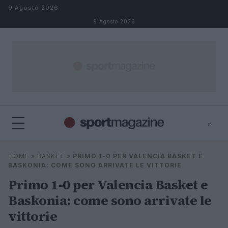
Salta al contenuto
9 Agosto 2026
9 Agosto 2026
⌕
⌕
×
HOME
»
BASKET
»
PRIMO 1-0 PER VALENCIA BASKET E
Cerca
BASKONIA: COME SONO ARRIVATE LE VITTORIE
Primo 1-0 per Valencia Basket e
Baskonia: come sono arrivate le
vittorie