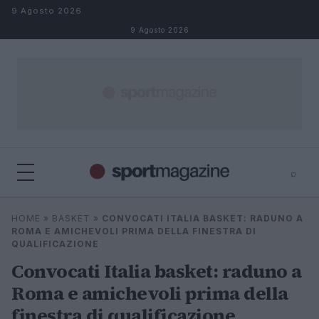
Salta al contenuto
9 Agosto 2026
9 Agosto 2026
⌕
⌕
×
HOME
»
BASKET
»
CONVOCATI ITALIA BASKET: RADUNO A
Cerca
ROMA E AMICHEVOLI PRIMA DELLA FINESTRA DI
QUALIFICAZIONE
Convocati Italia basket: raduno a
Roma e amichevoli prima della
finestra di qualificazione