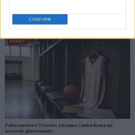
NBA Europe: l’impatto economico e gli investitori per
CONFIRM
Roma e Milano
Ilaria Mauri · 9 Ago 2026
BASKET
Pallacanestro Trieste: Abramo Canka firma un
accordo pluriennale