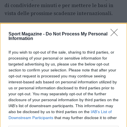
di condividere minuti e per mettere le basi in
vista delle prossime scadenze internazionali.
Durante le settimane di
lavoro
la squadra
affronterà test fisici, sessioni tecniche e
Sport Magazine -
Do Not Process My Personal
Information
amichevoli che serviranno a definire rotazioni e
gerarchie. L’obiettivo rimane chiaramente quello
If you wish to opt-out of the sale, sharing to third parties, or
di arrivare pronti e competitivi alle gare di
processing of your personal or sensitive information for
targeted advertising by us, please use the below opt-out
qualificazione, con l’intento di consolidare la
section to confirm your selection. Please note that after your
presenza italiana nel percorso verso il
FIBA
opt-out request is processed you may continue seeing
World Cup 2027
.
interest-based ads based on personal information utilized by
us or personal information disclosed to third parties prior to
your opt-out. You may separately opt-out of the further
disclosure of your personal information by third parties on the
IAB’s list of downstream participants. This information may
AUTORE
Ilaria Mauri
also be disclosed by us to third parties on the
IAB’s List of
Downstream Participants
that may further disclose it to other
Ilaria Mauri, bolognese, decise di seguire il
third parties.
giornalismo sportivo dopo una notte al