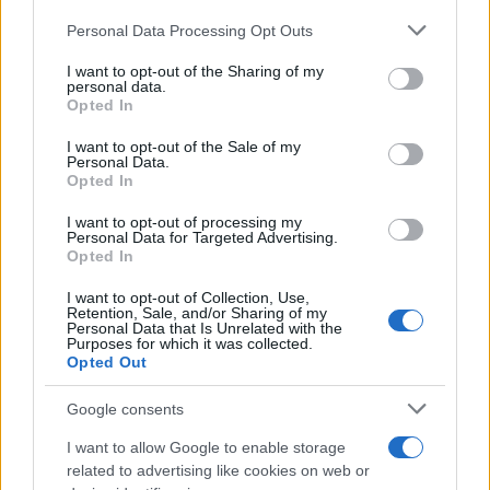
Dall'Ara durante una partita decisiva: oggi
Please note that this website/app uses one or more Google
Personal Data Processing Opt Outs
coordina le pagine di competizioni e
services and may gather and store information including but
commenti. In redazione predilige reportage
not limited to your visit or usage behaviour. You may click to
I want to opt-out of the Sharing of my
personal data.
sul campo e conserva il biglietto di quella
grant or deny consent to Google and its third-party tags to
Opted In
partita come prova della svolta.
use your data for below specified purposes in below Google
consent section.
I want to opt-out of the Sale of my
Personal Data.
Opted In
I want to opt-out of processing my
Personal Data for Targeted Advertising.
Opted In
I want to opt-out of Collection, Use,
Retention, Sale, and/or Sharing of my
Personal Data that Is Unrelated with the
Purposes for which it was collected.
Opted Out
Google consents
I want to allow Google to enable storage
related to advertising like cookies on web or