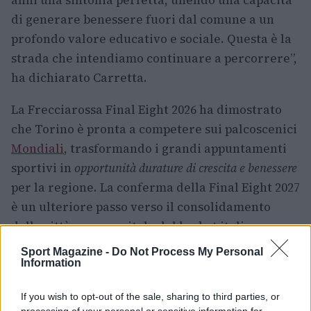
anni una sintonia perfetta, unendo una capacità
di generare benessere fuori dal comune a un
profondo valore educativo e sociale. Questa è la
strada che intendiamo continuare a percorrere”,
ha dichiarato Carretta.
La Frecciarossa Final Eight 2026 ha dimostrato
che Torino è pronta a competere sui palcoscenici
Mondiali
, trasformando i grandi appuntamenti
sportivi in
opportunità durature di crescita e benessere
per la regione. La conferma della Final Eight 2027
è un ulteriore passo verso il consolidamento
della città come capitale del basket italiano.
Sport Magazine -
Do Not Process My Personal
Information
AUTORE
Francesca Lombardi
If you wish to opt-out of the sale, sharing to third parties, or
processing of your personal or sensitive information for