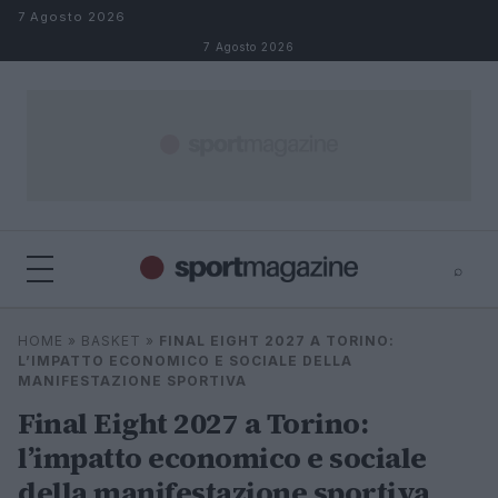
Salta al contenuto
7 Agosto 2026
7 Agosto 2026
⌕
⌕
×
HOME
»
BASKET
»
FINAL EIGHT 2027 A TORINO:
Cerca
L’IMPATTO ECONOMICO E SOCIALE DELLA
MANIFESTAZIONE SPORTIVA
Final Eight 2027 a Torino:
l’impatto economico e sociale
della manifestazione sportiva