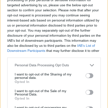
Francesca Lombardi, fiorentina, prese appunti
targeted advertising by us, please use the below opt-out
tecnici dal primo box di un circuito toscano e
section to confirm your selection. Please note that after your
da allora firma approfondimenti sui motori. In
opt-out request is processed you may continue seeing
redazione sostiene un approccio metodico
interest-based ads based on personal information utilized by
alle prove su pista, cura il format 'tecnica e
us or personal information disclosed to third parties prior to
cronaca' e conserva i fogli di appunti del
your opt-out. You may separately opt-out of the further
debutto tecnico in autodromo.
disclosure of your personal information by third parties on the
IAB’s list of downstream participants. This information may
also be disclosed by us to third parties on the
IAB’s List of
Downstream Participants
that may further disclose it to other
third parties.
Please note that this website/app uses one or more Google
Personal Data Processing Opt Outs
services and may gather and store information including but
not limited to your visit or usage behaviour. You may click to
I want to opt-out of the Sharing of my
personal data.
grant or deny consent to Google and its third-party tags to
Opted In
use your data for below specified purposes in below Google
consent section.
I want to opt-out of the Sale of my
Personal Data.
Opted In
I want to opt-out of processing my