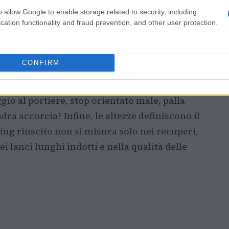
o allow Google to enable storage related to security, including
cation functionality and fraud prevention, and other user protection.
er e linee di pressione
 per slogan. Tre elementi guidano l’analisi:
CONFIRM
à emerge da densità attorno al portatore e
o sostenibile mantiene le linee a 10-12 metri. I
io al portiere, stop orientato male, palla
ra accorcia? Infine, le altezze definiscono il
ing riuscito non si misura solo nei recuperi,
i lanci lunghi indotti e nella qualità delle