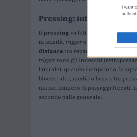
I want t
authenti
Pressing: intensità, trigg
Il
pressing
va letto per principi, non
intensità,
trigger
e altezze. L’intensit
distanze
tra reparti; un pressing alt
trigger
sono gli inneschi (retropassagg
laterale): quando compaiono, la squad
blocco: alto, medio o basso. Un press
ma nel numero di passaggi forzati, ne
seconde palle generate.