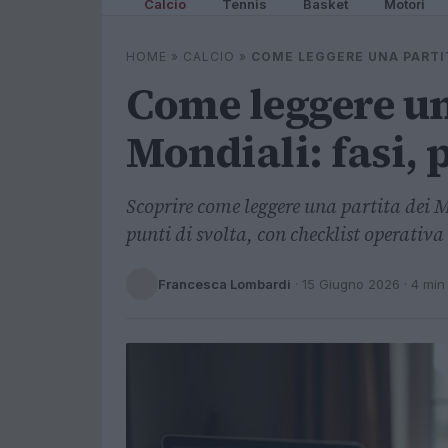
Calcio
Tennis
Basket
Motori
HOME
»
CALCIO
»
COME LEGGERE UNA PARTIT
Come leggere un
Mondiali: fasi, 
Scoprire come leggere una partita dei M
punti di svolta, con checklist operativa
Francesca Lombardi
·
15 Giugno 2026
· 4 min