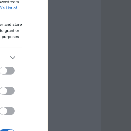
 downstream
B’s List of
er and store
to grant or
ed purposes