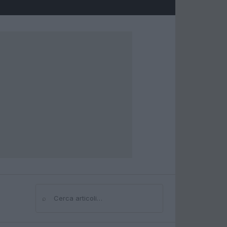
⌕
Cerca