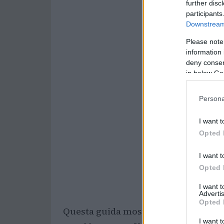
further disc
participants
Downstream 
Please note
information 
deny consent
in below Go
Persona
I want t
Opted 
I want t
Opted 
I want 
Advertis
Opted 
Questa guida mostra come impostare 
I want t