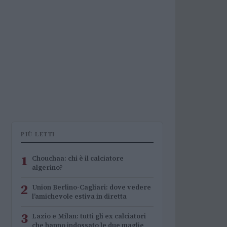
PIÙ LETTI
1
Chouchaa: chi è il calciatore
algerino?
2
Union Berlino-Cagliari: dove vedere
l’amichevole estiva in diretta
3
Lazio e Milan: tutti gli ex calciatori
che hanno indossato le due maglie