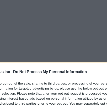
ignifica andare oltre il risultato,
azine -
Do Not Process My Personal Information
ali che anticipano ciò che accade.
di interpretare le
fasi di gioco
valutare il
to opt-out of the sale, sharing to third parties, or processing of your per
formation for targeted advertising by us, please use the below opt-out s
casioni con gli
xG
e identificare i
punti di
r selection. Please note that after your opt-out request is processed y
vedibile, ma ridurre l’errore di giudizio
eing interest-based ads based on personal information utilized by us or
disclosed to third parties prior to your opt-out. You may separately opt-