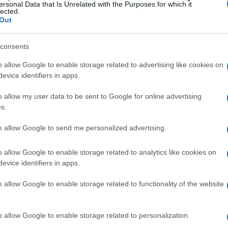
asi principali, le logiche del pressing, il
ersonal Data that Is Unrelated with the Purposes for which it
lected.
oals
i momenti che cambiano l’inerzia e una
Out
 Chiude il percorso una sezione di
esempi
vorita e
underdog
utile per trasformare i
consents
o allow Google to enable storage related to advertising like cookies on
evice identifiers in apps.
oscere
o allow my user data to be sent to Google for online advertising
s.
:
possesso
non possesso
transizione positiva
e
to allow Google to send me personalized advertising.
sservano struttura (linee di passaggio,
 e occupazione degli
half-spaces
. In non
o allow Google to enable storage related to analytics like cookies on
evice identifiers in apps.
ntale e verticale, orientamenti del corpo e
ivelano la prontezza: alla perdita della palla, il
o allow Google to enable storage related to functionality of the website
i organizzazione; alla riconquista, la scelta
mento
dice molto sull’identità. Riconoscere le
o allow Google to enable storage related to personalization.
r valutare il controllo reale.