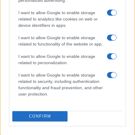
personalized advertising.
I want to allow Google to enable storage
related to analytics like cookies on web or
device identifiers in apps.
I want to allow Google to enable storage
related to functionality of the website or app.
I want to allow Google to enable storage
Dall’Europeo Under 19 alla Serie B: il percorso di
related to personalization.
Alessandro Dellavalle
Andrea Conforti · 6 Ago 2026
I want to allow Google to enable storage
related to security, including authentication
CALCIO
functionality and fraud prevention, and other
user protection.
CONFIRM