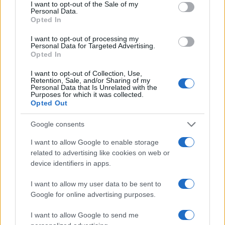
consent section.
I want to opt-out of the Sale of my
Personal Data.
Opted In
I want to opt-out of processing my
Personal Data for Targeted Advertising.
Opted In
I want to opt-out of Collection, Use,
Retention, Sale, and/or Sharing of my
Personal Data that Is Unrelated with the
Purposes for which it was collected.
Opted Out
Google consents
Fifa e Infantino: il presidente resiste alle pressioni
I want to allow Google to enable storage
dopo il piano di privatizzazione
related to advertising like cookies on web or
Andrea Conforti · 6 Ago 2026
device identifiers in apps.
CALCIO
I want to allow my user data to be sent to
Google for online advertising purposes.
I want to allow Google to send me