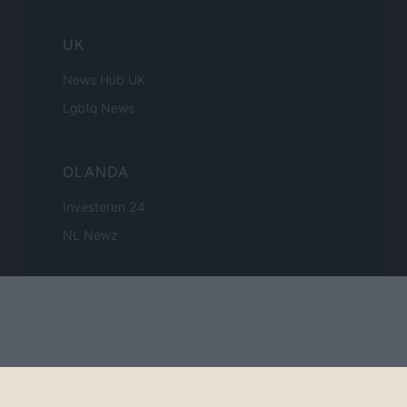
UK
News Hub UK
Lgbtq News
OLANDA
Investeren 24
NL Newz