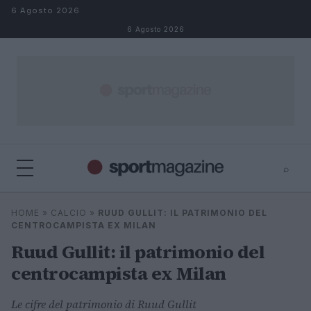
Salta al contenuto
6 Agosto 2026
6 Agosto 2026
⌕
⌕
×
HOME
»
CALCIO
»
RUUD GULLIT: IL PATRIMONIO DEL
Cerca
CENTROCAMPISTA EX MILAN
Ruud Gullit: il patrimonio del
centrocampista ex Milan
Le cifre del patrimonio di Ruud Gullit