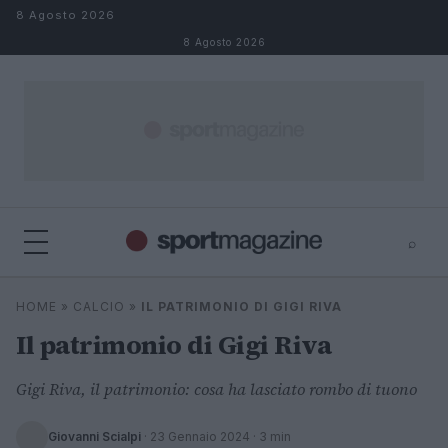
Salta al contenuto
8 Agosto 2026
8 Agosto 2026
⌕
⌕
×
HOME
»
CALCIO
»
IL PATRIMONIO DI GIGI RIVA
Cerca
Il patrimonio di Gigi Riva
Gigi Riva, il patrimonio: cosa ha lasciato rombo di tuono
Giovanni Scialpi
·
23 Gennaio 2024
· 3 min