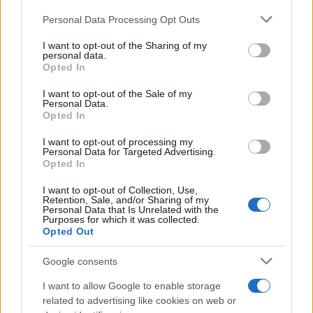
Please note that this website/app uses one or more Google
Personal Data Processing Opt Outs
services and may gather and store information including but
not limited to your visit or usage behaviour. You may click to
I want to opt-out of the Sharing of my
personal data.
grant or deny consent to Google and its third-party tags to
Opted In
use your data for below specified purposes in below Google
consent section.
I want to opt-out of the Sale of my
Personal Data.
Opted In
Continua a leggere
I want to opt-out of processing my
Personal Data for Targeted Advertising.
Opted In
CALCIO
I want to opt-out of Collection, Use,
Retention, Sale, and/or Sharing of my
Personal Data that Is Unrelated with the
Purposes for which it was collected.
Opted Out
Google consents
I want to allow Google to enable storage
related to advertising like cookies on web or