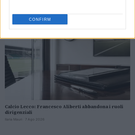
francese
Andrea Conforti · 7 Ago 2026
CONFIRM
CALCIO
Calcio Lecco: Francesco Aliberti abbandona i ruoli
dirigenziali
Ilaria Mauri · 7 Ago 2026