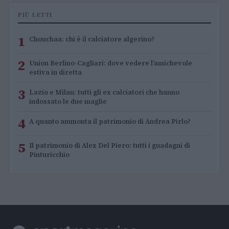
PIÙ LETTI
1
Chouchaa: chi è il calciatore algerino?
2
Union Berlino-Cagliari: dove vedere l’amichevole
estiva in diretta
3
Lazio e Milan: tutti gli ex calciatori che hanno
indossato le due maglie
4
A quanto ammonta il patrimonio di Andrea Pirlo?
5
Il patrimonio di Alex Del Piero: tutti i guadagni di
Pinturicchio