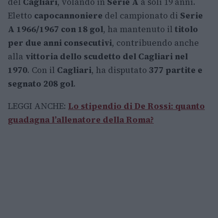
del
Cagliari
, volando in
Serie A
a soli 19 anni.
Eletto
capocannoniere
del campionato di
Serie
A 1966/1967 con 18 gol
, ha mantenuto il
titolo
per due anni consecutivi
, contribuendo anche
alla
vittoria dello scudetto del Cagliari nel
1970
. Con il
Cagliari
, ha disputato
377 partite e
segnato 208 gol
.
LEGGI ANCHE:
Lo stipendio di De Rossi: quanto
guadagna l’allenatore della Roma?