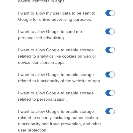
device identifiers in apps.
I want to allow my user data to be sent to
Google for online advertising purposes.
Derby d’Italia a Perth: Chivu e l’Inter verso la sfida
con la Juventus
I want to allow Google to send me
Andrea Conforti · 8 Ago 2026
personalized advertising.
CALCIO
I want to allow Google to enable storage
related to analytics like cookies on web or
device identifiers in apps.
I want to allow Google to enable storage
related to functionality of the website or app.
I want to allow Google to enable storage
related to personalization.
I want to allow Google to enable storage
related to security, including authentication
functionality and fraud prevention, and other
Venezia FC: il calendario e i dettagli della tournée
user protection.