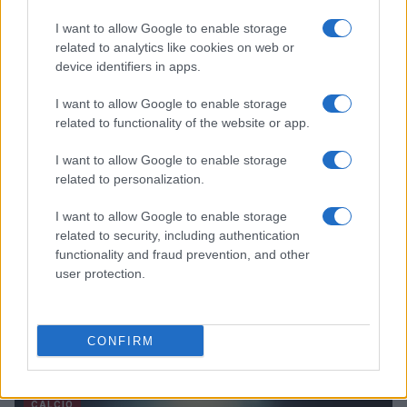
La 30^ di Serie A, gli orari delle partite e le probabili
I want to allow Google to enable storage
formazioni che schiereranno i tecnici.
related to analytics like cookies on web or
Filippo Imundi · 22 Mar 2024
device identifiers in apps.
CALCIO
I want to allow Google to enable storage
related to functionality of the website or app.
I want to allow Google to enable storage
related to personalization.
I want to allow Google to enable storage
related to security, including authentication
functionality and fraud prevention, and other
user protection.
Lo stipendio di Koffi Djidji al Torino
Le cifre dello stipendio di Koffi Djidji al Torino
CONFIRM
Giovanni Scialpi · 17 Mar 2024
CALCIO