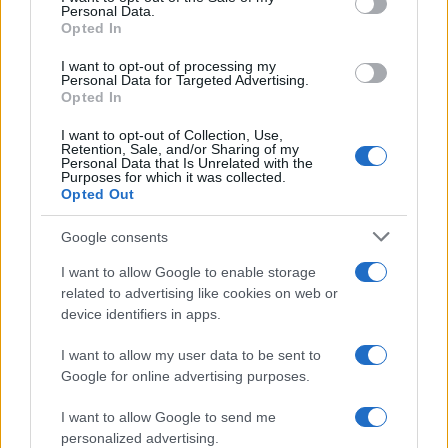
Personal Data.
Opted In
Chi è Stanislav Lobotka: altezza e moglie
del calciatore slovacco
I want to opt-out of processing my
Personal Data for Targeted Advertising.
Chi è Stanislav Lobotka: alla scoperta di origini, altezza e
Opted In
moglie
I want to opt-out of Collection, Use,
Giovanni Scialpi · 23 Mar 2024
Retention, Sale, and/or Sharing of my
Personal Data that Is Unrelated with the
Purposes for which it was collected.
CALCIO
Opted Out
Google consents
I want to allow Google to enable storage
related to advertising like cookies on web or
device identifiers in apps.
I want to allow my user data to be sent to
Google for online advertising purposes.
Serie A 30^ giornata: orari, partite,
I want to allow Google to send me
formazioni
personalized advertising.