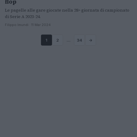
flop
Le pagelle alle gare giocate nella 28^ giornata di campionato
di Serie A 2023-24.
Filippo Imundi · 11 Mar 2024
1
2
…
34
→