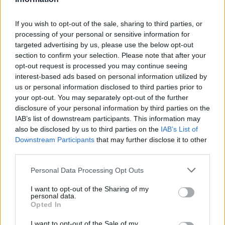
If you wish to opt-out of the sale, sharing to third parties, or
processing of your personal or sensitive information for
targeted advertising by us, please use the below opt-out
section to confirm your selection. Please note that after your
Lo stipendio di Marko Arnautovic
opt-out request is processed you may continue seeing
all’Inter
interest-based ads based on personal information utilized by
us or personal information disclosed to third parties prior to
Le cifre dello stipendio di Marko Arnautovic all'Inter
your opt-out. You may separately opt-out of the further
Giovanni Scialpi · 24 Mar 2024
disclosure of your personal information by third parties on the
IAB’s list of downstream participants. This information may
CALCIO
also be disclosed by us to third parties on the
IAB’s List of
Downstream Participants
that may further disclose it to other
third parties.
Please note that this website/app uses one or more Google
Personal Data Processing Opt Outs
services and may gather and store information including but
not limited to your visit or usage behaviour. You may click to
I want to opt-out of the Sharing of my
personal data.
grant or deny consent to Google and its third-party tags to
Opted In
use your data for below specified purposes in below Google
consent section.
I want to opt-out of the Sale of my